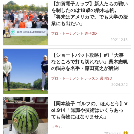
【加賀電子カップ】新人たちの戦い
を制したのは18歳の桑木志帆。
「将来はアメリカで。でも大学の授
業にも出たい」
プロ・トーナメント 週刊GD
2021.12.13
【ショートパット攻略】#1「大事
なところで打ち切れない」桑木志帆
の悩みを名手・藤田寛之が解決!
プロ・トーナメント レッスン 週刊GD
2024.2.12
【岡本綾子 ゴルフの、ほんとう】V
ol.914「知識や技術はいくらあっ
ても荷物にはなりません」
コラム
2026.6.28