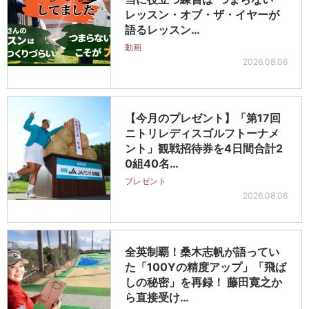
レッスン・オブ・ザ・イヤーが
語るレッスン…
動画
2026.08.06
【今月のプレゼント】「第17回
ニトリレディスゴルフトーナメ
ント」観戦招待券を4日間合計2
0組40名…
プレゼント
2026.08.06
全英制覇！桑木志帆が語ってい
た「100Yの精度アップ」「飛ば
しの秘密」を再録！ 藤田寛之か
ら直接受け…