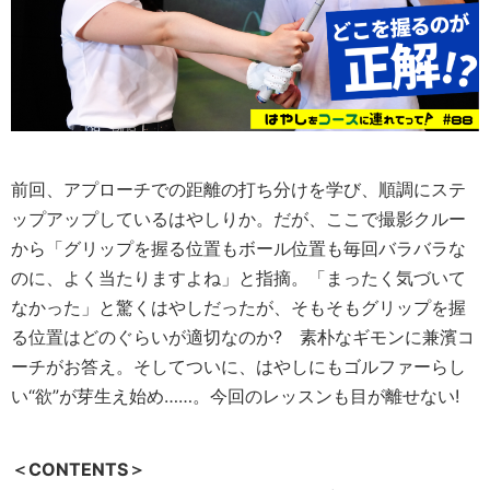
前回、アプローチでの距離の打ち分けを学び、順調にステ
ップアップしているはやしりか。だが、ここで撮影クルー
から「グリップを握る位置もボール位置も毎回バラバラな
のに、よく当たりますよね」と指摘。「まったく気づいて
なかった」と驚くはやしだったが、そもそもグリップを握
る位置はどのぐらいが適切なのか? 素朴なギモンに兼濱コ
ーチがお答え。そしてついに、はやしにもゴルファーらし
い“欲”が芽生え始め……。今回のレッスンも目が離せない!
＜CONTENTS＞