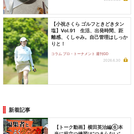
【小祝さくら ゴルフときどきタン
塩】Vol.91 生活、出発時間、距
離感、くしゃみ。自己管理はしっか
りと！
コラム プロ・トーナメント 週刊GD
2026.6.30
新着記事
【トーク動画】横田英治編⑥本
当に役立つ練習は“つまらない”