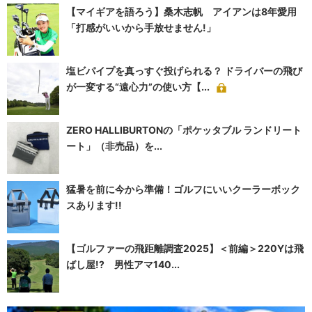
【マイギアを語ろう】桑木志帆 アイアンは8年愛用
「打感がいいから手放せません!」
塩ビパイプを真っすぐ投げられる？ ドライバーの飛び
が一変する“遠心力”の使い方【...
ZERO HALLIBURTONの「ポケッタブル ランドリート
ート」（非売品）を...
猛暑を前に今から準備！ゴルフにいいクーラーボック
スあります!!
【ゴルファーの飛距離調査2025】＜前編＞220Yは飛
ばし屋!? 男性アマ140...