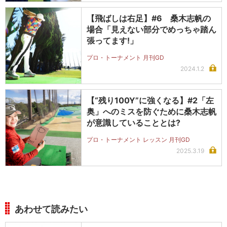
【飛ばしは右足】#6 桑木志帆の
場合「見えない部分でめっちゃ踏ん
張ってます!」
プロ・トーナメント 月刊GD
2024.1.2
【“残り100Y”に強くなる】#2「左
奥」へのミスを防ぐために桑木志帆
が意識していることとは?
プロ・トーナメント レッスン 月刊GD
2025.3.19
あわせて読みたい