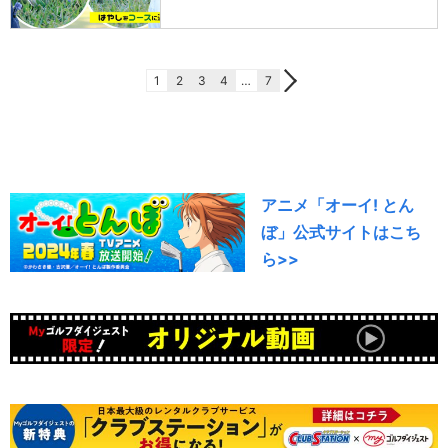
1
2
3
4
…
7
アニメ「オーイ! とん
ぼ」公式サイトはこち
ら>>