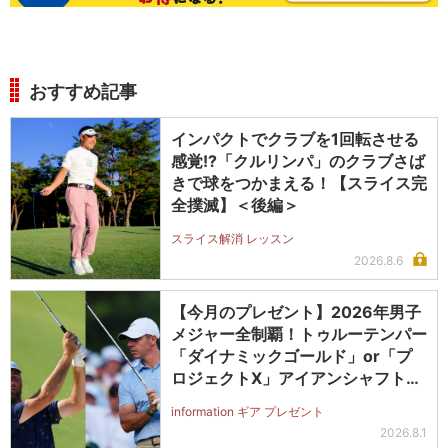
おすすめ記事
インパクトでクラブを1回転させる
感覚!?「クルリンパ」のクラブさば
きで球をつかまえる！【スライス完
全撲滅】＜後編＞
スライス解消 レッスン
2026.8.6
【今月のプレゼント】2026年男子
メジャー全制覇！トゥルーテンパー
「ダイナミックゴールド」or「プ
ロジェクトX」アイアンシャフト
（#5～#PW）＋ICONグリップセ
information ギア プレゼント
ットを抽選で2名に！
2026.8.1