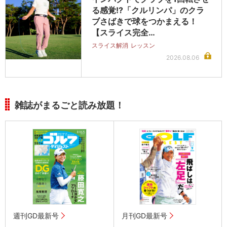
る感覚!?「クルリンパ」のクラ
ブさばきで球をつかまえる！
【スライス完全…
スライス解消
レッスン
2026.08.06
雑誌がまるごと読み放題！
週刊GD最新号
月刊GD最新号