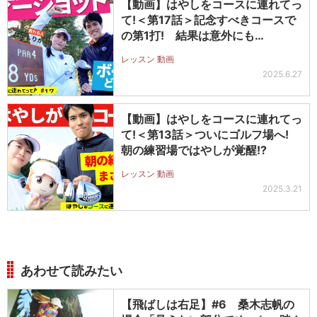
【動画】はやしをコースに連れてっ
て!＜第17話＞記念すべきコースで
の第1打! 結果は意外にも…
レッスン 動画
2025.6.27
【動画】はやしをコースに連れてっ
て!＜第13話＞ついにゴルフ場へ!
朝の練習場ではやしが覚醒!?
レッスン 動画
2025.3.21
あわせて読みたい
【飛ばしは右足】#6 桑木志帆の