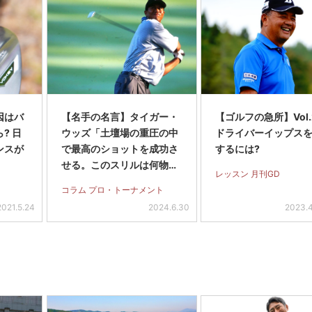
因はバ
【名手の名言】タイガー・
【ゴルフの急所】Vol
? 日
ウッズ「土壇場の重圧の中
ドライバーイップス
ンスが
で最高のショットを成功さ
するには?
せる。このスリルは何物に
レッスン 月刊GD
も代えがたい」
コラム プロ・トーナメント
2021.5.24
2024.6.30
2023.