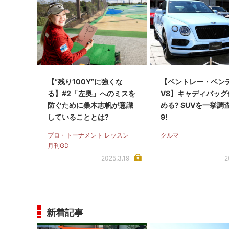
【“残り100Y”に強くな
【ベントレー・ベン
る】#2「左奥」へのミスを
V8】キャディバッグ
防ぐために桑木志帆が意識
める? SUVを一挙調査
していることとは?
9!
プロ・トーナメント レッスン
クルマ
月刊GD
2025.3.19
2
新着記事