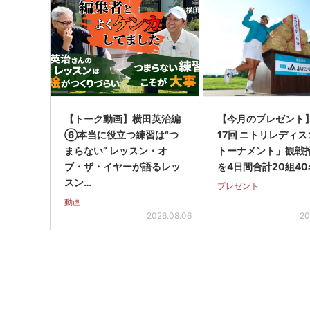
【トーク動画】横田英治編
【今月のプレゼント
⑥本当に役立つ練習は“つ
17回 ニトリレディ
まらない” レッスン・オ
トーナメント」観戦
ブ・ザ・イヤーが語るレッ
を4日間合計20組40
スン…
プレゼント
動画
2026.08.06
20