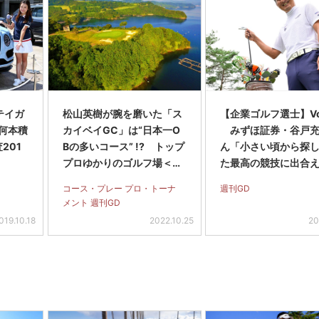
テイガ
松山英樹が腕を磨いた「ス
【企業ゴルフ選士】Vol
何本積
カイベイGC」は“日本一O
みずほ証券・谷戸充
201
Bの多いコース” !? トップ
ん「小さい頃から探
プロゆかりのゴルフ場＜西
た最高の競技に出合
日本編＞
た」
コース・プレー プロ・トーナ
週刊GD
メント 週刊GD
019.10.18
2022.10.25
20