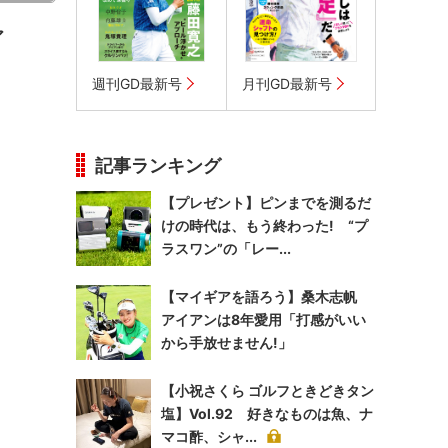
ア
週刊GD最新号
月刊GD最新号
記事ランキング
【プレゼント】ピンまでを測るだ
けの時代は、もう終わった! “プ
ラスワン”の「レー...
【マイギアを語ろう】桑木志帆
アイアンは8年愛用「打感がいい
から手放せません!」
【小祝さくら ゴルフときどきタン
塩】Vol.92 好きなものは魚、ナ
マコ酢、シャ...