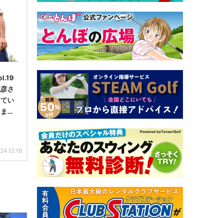
.19
彦さ
してい
えまし
24.12.18