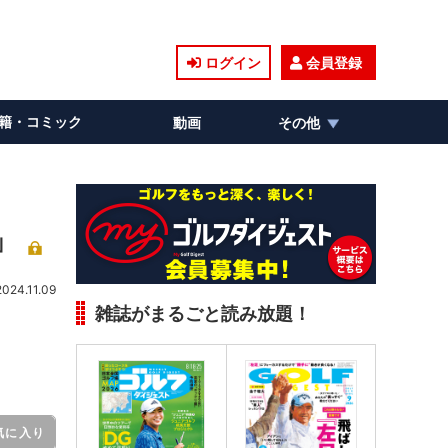
ログイン
会員登録
籍・コミック
動画
その他
」
2024.11.09
雑誌がまるごと読み放題！
気に入り