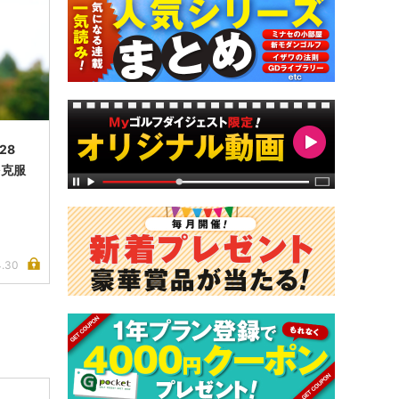
.28
を克服
4.30