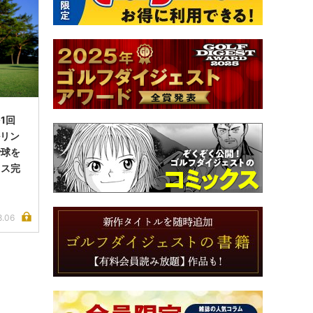
1回
ルリン
で球を
イス完
8.06