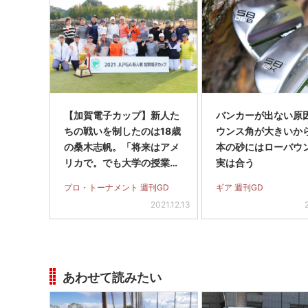
【加賀電子カップ】新人た
バンカーが出ない原
ちの戦いを制したのは18歳
ウンス角が大きいから
の桑木志帆。「将来はアメ
本の砂にはローバウ
リカで。でも大学の授業に
実は合う
も出たい」
プロ・トーナメント 週刊GD
ギア 週刊GD
2021.12.13
あわせて読みたい