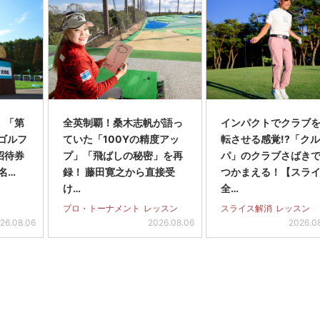
】「第
全英制覇！桑木志帆が語っ
インパクトでクラブを
スゴルフ
ていた「100Yの精度アッ
転させる感覚!?「ク
招待券
プ」「飛ばしの秘密」を再
パ」のクラブさばき
名…
録！ 藤田寛之から直接受
つかまえる！【スラ
け…
全…
プロ・トーナメント
レッスン
スライス解消
レッスン
26.08.06
2026.08.06
2026.0