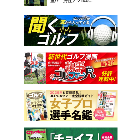
屋!? 男性アマ140...