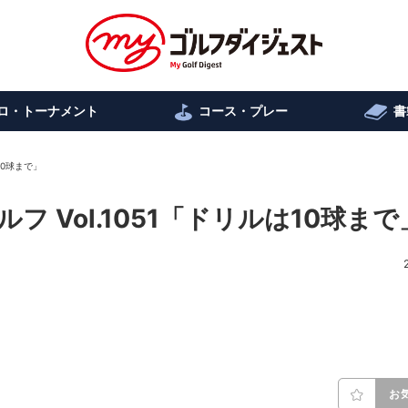
ロ・トーナメント
コース・プレー
書
10球まで」
 Vol.1051「ドリルは10球まで
お