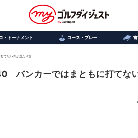
ロ・トーナメント
コース・プレー
書
もに打てないのが当たり前
.440 バンカーではまともに打てな