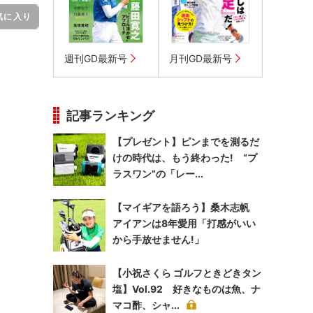
気に入り
週刊GD最新号
月刊GD最新号
記事ランキング
【プレゼント】ピンまでを測るだ
けの時代は、もう終わった! “プ
ラスワン”の「レー...
【マイギアを語ろう】桑木志帆
アイアンは8年愛用「打感がいい
から手放せません!」
【小祝さくら ゴルフときどきタン
塩】Vol.92 好きなものは魚、ナ
マコ酢、シャ...