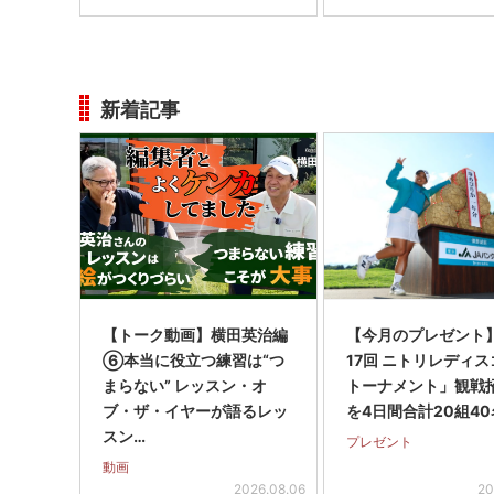
新着記事
【トーク動画】横田英治編
【今月のプレゼント
⑥本当に役立つ練習は“つ
17回 ニトリレディ
まらない” レッスン・オ
トーナメント」観戦
ブ・ザ・イヤーが語るレッ
を4日間合計20組40
スン…
プレゼント
動画
2026.08.06
20