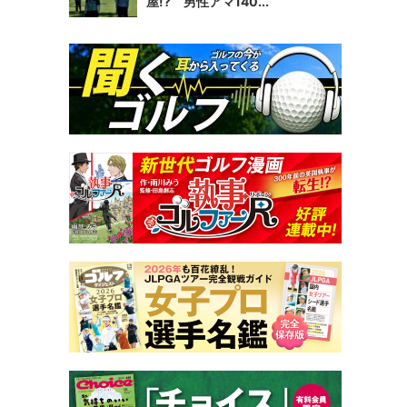
屋!? 男性アマ140...