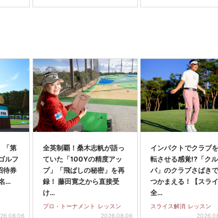
】「第
全英制覇！桑木志帆が語っ
インパクトでクラブを
スゴルフ
ていた「100Yの精度アッ
転させる感覚!?「ク
招待券
プ」「飛ばしの秘密」を再
パ」のクラブさばき
名…
録！ 藤田寛之から直接受
つかまえる！【スラ
け…
全…
プロ・トーナメント
レッスン
スライス解消
レッスン
26.08.06
2026.08.06
2026.0