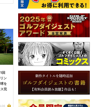
1回
ルリン
で球を
イス完
8.06