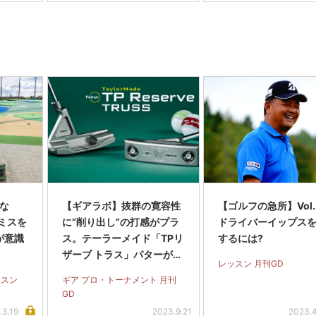
くな
【ギアラボ】抜群の寛容性
【ゴルフの急所】Vol
ミスを
に“削り出し”の打感がプラ
ドライバーイップス
が意識
ス。テーラーメイド「TPリ
するには?
ザーブ トラス」パターがプ
レッスン 月刊GD
ロの心をわしづかみ!
ッスン
ギア プロ・トーナメント 月刊
GD
.3.19
2023.9.21
2023.