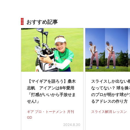
おすすめ記事
【マイギアを語ろう】桑木
スライスしか出ない
志帆 アイアンは8年愛用
なってない？ 球を操
「打感がいいから手放せま
のプロが明かす球が
せん!」
るアドレスの作り方
イス完全撲滅】＜前
ギア プロ・トーナメント 月刊
スライス解消 レッスン
GD
2024.8.30