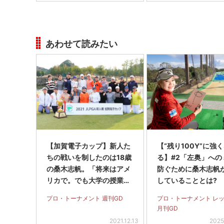
あわせて読みたい
【加賀電子カップ】新人た
【“残り100Y”に強
ちの戦いを制したのは18歳
る】#2「左奥」への
の桑木志帆。「将来はアメ
防ぐために桑木志帆
リカで。でも大学の授業に
していることとは?
も出たい」
プロ・トーナメント 週刊GD
プロ・トーナメント レ
月刊GD
2021.12.13
2025