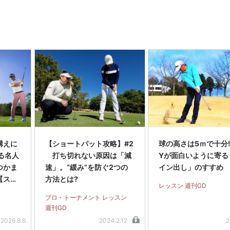
構えに
【ショートパット攻略】#2
球の高さは5ｍで十分! 
る名人
打ち切れない原因は「減
Yが面白いように寄る
つかま
速」。“緩み”を防ぐ2つの
イン出し」のすすめ
【スラ
方法とは?
レッスン 週刊GD
編＞
プロ・トーナメント レッスン
週刊GD
2026.8.6
2024.2.12
2