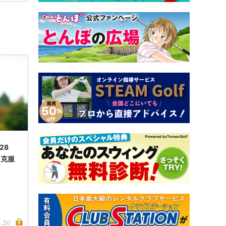
.28
を克服
4.30