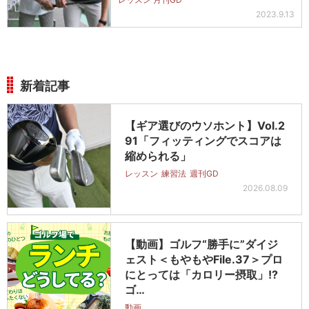
2023.9.13
新着記事
【ギア選びのウソホント】Vol.2
91「フィッティングでスコアは
縮められる」
レッスン
練習法
週刊GD
2026.08.09
【動画】ゴルフ“勝手に”ダイジ
ェスト＜もやもやFile.37＞プロ
にとっては「カロリー摂取」!?
ゴ…
動画