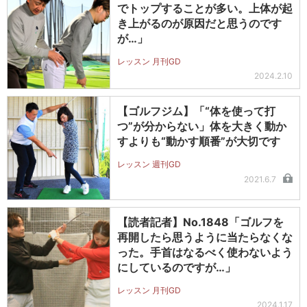
でトップすることが多い。上体が起
き上がるのが原因だと思うのです
が…」
レッスン 月刊GD
2024.2.10
【ゴルフジム】「“体を使って打
つ”が分からない」体を大きく動か
すよりも“動かす順番”が大切です
レッスン 週刊GD
2021.6.7
【読者記者】No.1848「ゴルフを
再開したら思うように当たらなくな
った。手首はなるべく使わないよう
にしているのですが…」
レッスン 月刊GD
2024.1.17