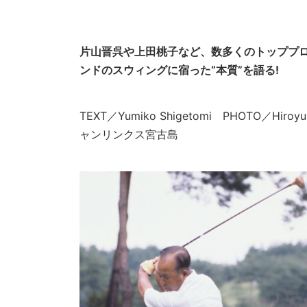
片山晋呉や上田桃子など、数多くのトッププ
ンドのスウィングに宿った“本質”を語る!
TEXT／Yumiko Shigetomi PHOTO／Hiro
ャンリンクス宮古島