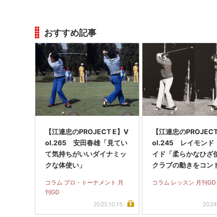
おすすめ記事
【江連忠のPROJECT E】V
【江連忠のPROJECT
ol.265 安田春雄「見てい
ol.245 レイモン
て気持ちがいいダイナミッ
イド「柔らかなひざ
クな体使い」
クラブの動きをコン
ル」
コラム プロ・トーナメント 月
コラム レッスン 月刊GD
刊GD
2025.10.15
2024