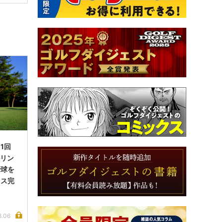
1回
ルリン
で球を
イス完
8.06