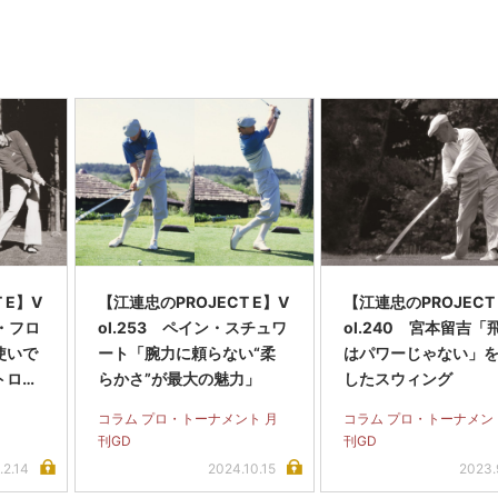
 E】V
【江連忠のPROJECT E】V
【江連忠のPROJECT
ド・フロ
ol.253 ペイン・スチュワ
ol.240 宮本留吉「
使いで
ート「腕力に頼らない“柔
はパワーじゃない」
トロー
らかさ”が最大の魅力」
したスウィング
コラム プロ・トーナメント 月
コラム プロ・トーナメン
刊GD
刊GD
.2.14
2024.10.15
2023.