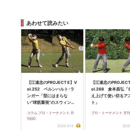
あわせて読みたい
【江連忠のPROJECT E】V
【江連忠のPROJEC
ol.252 ベルンハルト･ラ
ol.268 倉本昌弘
ンガー「型にはまらな
え上げて使い切るア
い“球筋重視”のスウィン
ト」
グ」
コラム プロ・トーナメント 月
プロ・トーナメント 月刊
刊GD
2024.9.14
2026