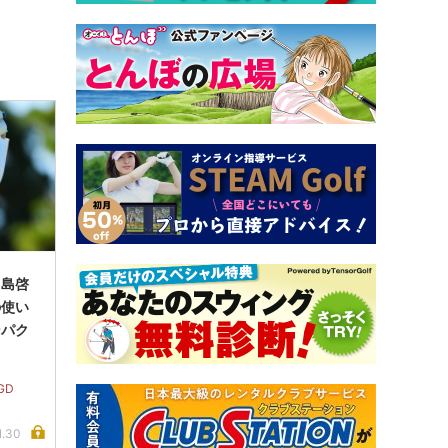
中島啓
の使い
ンパク
GD
1.30