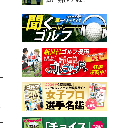
屋!? 男性アマ140...
レ