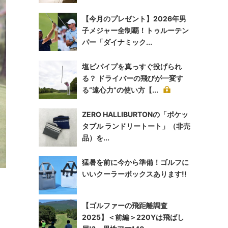
【今月のプレゼント】2026年男
子メジャー全制覇！トゥルーテン
パー「ダイナミック...
塩ビパイプを真っすぐ投げられ
る？ ドライバーの飛びが一変す
る“遠心力”の使い方【...
ZERO HALLIBURTONの「ポケッ
タブル ランドリートート」（非売
品）を...
猛暑を前に今から準備！ゴルフに
いいクーラーボックスあります!!
【ゴルファーの飛距離調査
2025】＜前編＞220Yは飛ばし