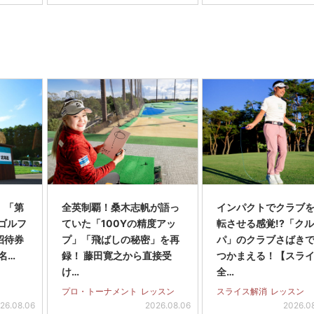
】「第
全英制覇！桑木志帆が語っ
インパクトでクラブを
スゴルフ
ていた「100Yの精度アッ
転させる感覚!?「ク
招待券
プ」「飛ばしの秘密」を再
パ」のクラブさばき
名…
録！ 藤田寛之から直接受
つかまえる！【スラ
け…
全…
プロ・トーナメント
レッスン
スライス解消
レッスン
26.08.06
2026.08.06
2026.0