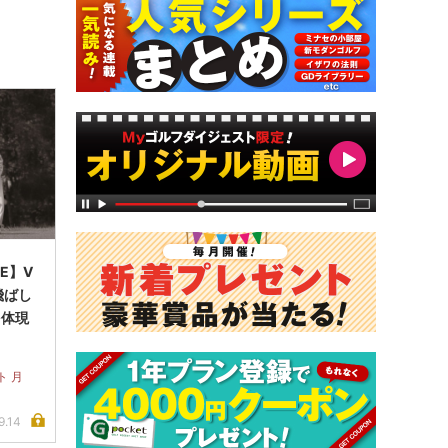
 E】V
飛ばし
を体現
ト 月
9.14