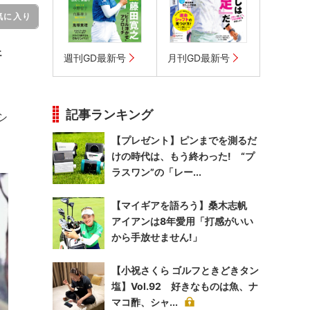
気に入り
ェ
週刊GD最新号
月刊GD最新号
記事ランキング
ーシ
【プレゼント】ピンまでを測るだ
けの時代は、もう終わった! “プ
ラスワン”の「レー...
【マイギアを語ろう】桑木志帆
アイアンは8年愛用「打感がいい
から手放せません!」
【小祝さくら ゴルフときどきタン
塩】Vol.92 好きなものは魚、ナ
マコ酢、シャ...