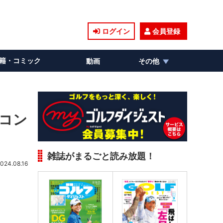
ログイン
会員登録
籍・コミック
動画
その他
にコン
雑誌がまるごと読み放題！
024.08.16