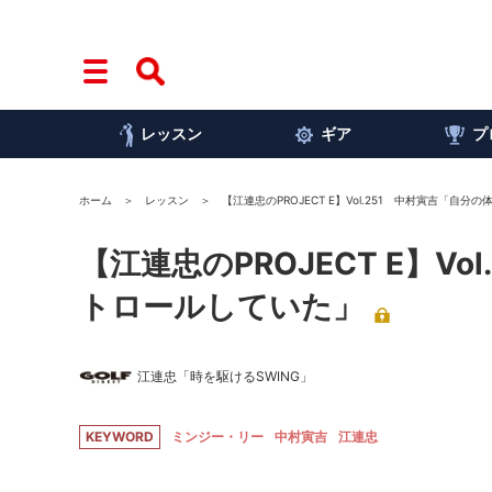
レッスン
ギア
プ
ホーム
レッスン
【江連忠のPROJECT E】Vol.251 中村寅吉「自
【江連忠のPROJECT E】V
トロールしていた」
江連忠「時を駆けるSWING」
KEYWORD
ミンジー・リー
中村寅吉
江連忠