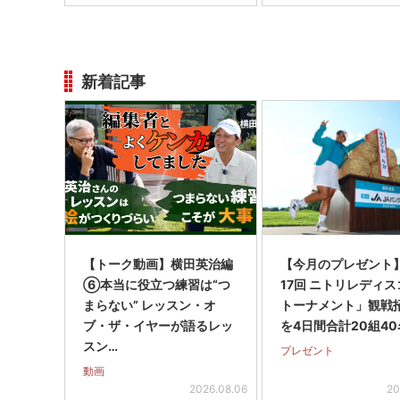
新着記事
【トーク動画】横田英治編
【今月のプレゼント
⑥本当に役立つ練習は“つ
17回 ニトリレディ
まらない” レッスン・オ
トーナメント」観戦
ブ・ザ・イヤーが語るレッ
を4日間合計20組40
スン…
プレゼント
動画
2026.08.06
20