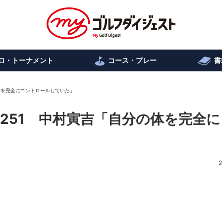
ロ・トーナメント
コース・プレー
書
分の体を完全にコントロールしていた」
ol.251 中村寅吉「自分の体を完全
2