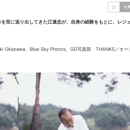
お
ロを世に送り出してきた江連忠が、自身の経験をもとに、レジ
yuki Okazawa、Blue Sky Photos、GD写真部 THANKS／オ