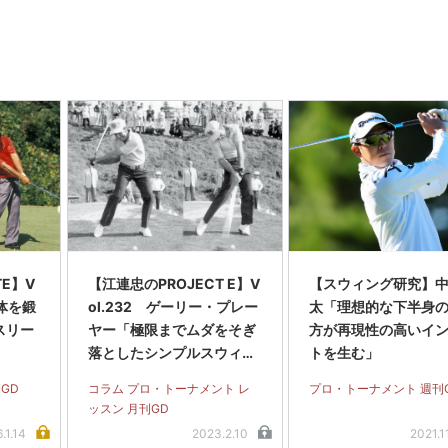
TE】V
【江連忠のPROJECT E】V
【スウィング研究】
「体を鍛
ol.232 ゲーリー・プレー
太「理想的な下半身
スリー
ヤー「極限までムダをそぎ
方が再現性の高いイ
落としたシンプルスウィン
トを生む」
グ」
GD
コラム プロ・トーナメント レ
プロ・トーナメント 週刊
ッスン 月刊GD
.1.14
2023.2.10
2021.1