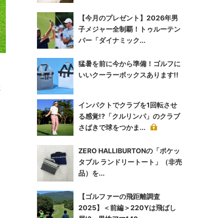
【今月のプレゼント】2026年男
子メジャー全制覇！トゥルーテン
パー「ダイナミック...
猛暑を前に今から準備！ゴルフに
いいクーラーボックスあります!!
よ
インパクトでクラブを1回転させ
る感覚!?「クルリンパ」のクラブ
さばきで球をつかま...
ZERO HALLIBURTONの「ポケッ
タブル ランドリートート」（非売
品）を...
【ゴルファーの飛距離調査
2025】＜前編＞220Yは飛ばし