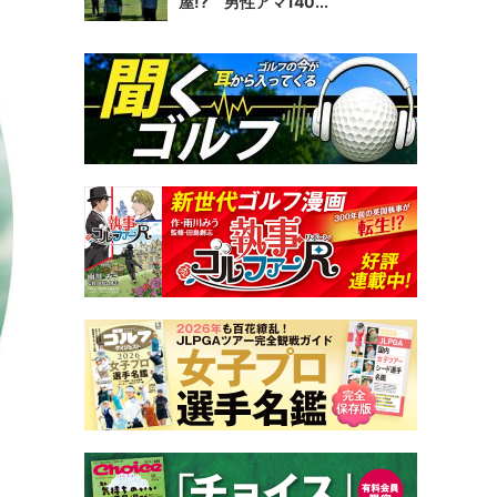
屋!? 男性アマ140...