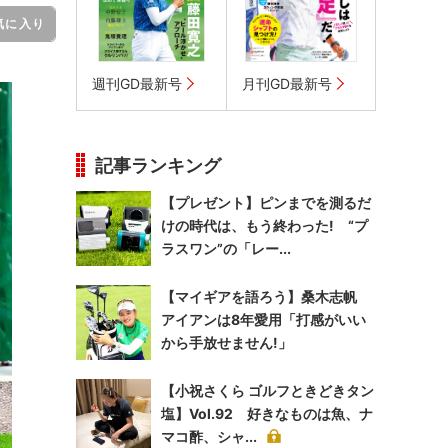
気に入り
週刊GD最新号
月刊GD最新号
記事ランキング
【プレゼント】ピンまでを測るだ
けの時代は、もう終わった! “プ
ラスワン”の「レー...
【マイギアを語ろう】桑木志帆
アイアンは8年愛用「打感がいい
から手放せません!」
【小祝さくら ゴルフときどきタン
塩】Vol.92 好きなものは魚、ナ
マコ酢、シャ...