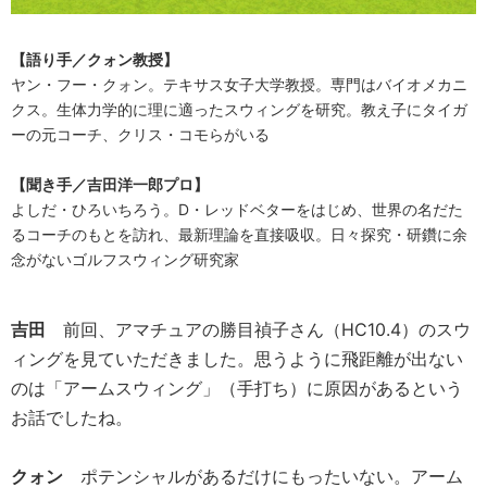
【語り手／クォン教授】
ヤン・フー・クォン。テキサス女子大学教授。専門はバイオメカニ
クス。生体力学的に理に適ったスウィングを研究。教え子にタイガ
ーの元コーチ、クリス・コモらがいる
【聞き手／吉田洋一郎プロ】
よしだ・ひろいちろう。D・レッドベターをはじめ、世界の名だた
るコーチのもとを訪れ、最新理論を直接吸収。日々探究・研鑽に余
念がないゴルフスウィング研究家
吉田
前回、アマチュアの勝目禎子さん（HC10.4）のスウ
ィングを見ていただきました。思うように飛距離が出ない
のは「アームスウィング」（手打ち）に原因があるという
お話でしたね。
クォン
ポテンシャルがあるだけにもったいない。アーム