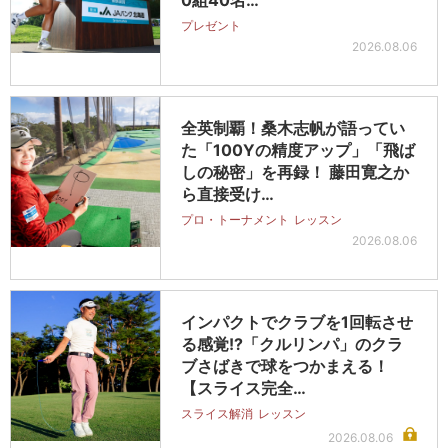
0組40名…
プレゼント
2026.08.06
全英制覇！桑木志帆が語ってい
た「100Yの精度アップ」「飛ば
しの秘密」を再録！ 藤田寛之か
ら直接受け…
プロ・トーナメント
レッスン
2026.08.06
インパクトでクラブを1回転させ
る感覚!?「クルリンパ」のクラ
ブさばきで球をつかまえる！
【スライス完全…
スライス解消
レッスン
2026.08.06