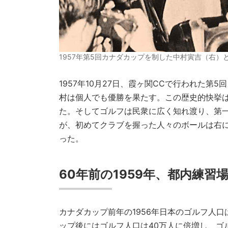
1957年第5回カナダカップを制した中村寅吉（右）
1957年10月27日、霞ヶ関CCで行われた
村は個人でも優勝を果たす。この歴史的快挙
た。そしてゴルフは民衆に広く知れ渡り、第
が、初めてクラブを握った人々のボールは右
った。
60年前の1959年、都内練
カナダカップ前年の1956年日本のゴルフ人口
ップ後にはゴルフ人口は40万人に倍増し、ゴル