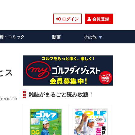
ログイン
会員登録
籍・コミック
動画
その他
とス
雑誌がまるごと読み放題！
019.08.09