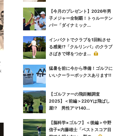
【今月のプレゼント】2026年男
子メジャー全制覇！トゥルーテン
パー「ダイナミック...
インパクトでクラブを1回転させ
る感覚!?「クルリンパ」のクラブ
さばきで球をつかま...
て
猛暑を前に今から準備！ゴルフに
が
いいクーラーボックスあります!!
【ゴルファーの飛距離調査
2025】＜前編＞220Yは飛ばし
屋!? 男性アマ140...
【脳科学×ゴルフ】＜後編＞中野
信子×内藤雄士「ベストスコア目