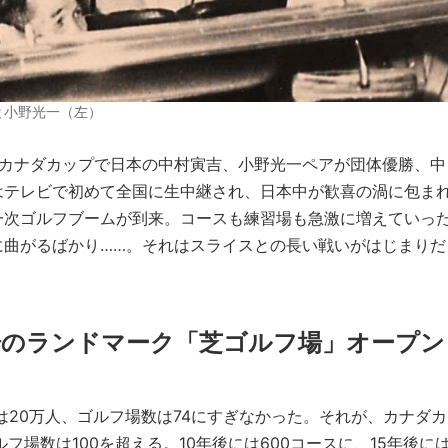
と小野光一（左）
第5回カナダカップで日本の中村寅吉、小野光一ペアが団体優勝、中
はテレビで初めて全国に生中継され、日本中が歓喜の渦に包ま
一次ゴルフブームが到来。コースも練習場も急激に増えていっ
に曲がるばかり……。それはスライスとの長い戦いがはじまりだ
習場のランドマーク「芝ゴルフ場」オープン
は20万人、ゴルフ場数は74にすぎなかった。それが、カナダカ
フ場数は100を超える。10年後には600コースに、15年後に