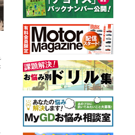
れ
た
は