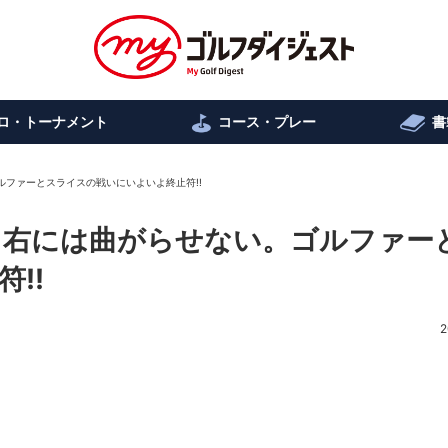
ロ・トーナメント
コース・プレー
書
ルファーとスライスの戦いにいよいよ終止符!!
う右には曲がらせない。ゴルファー
!!
2