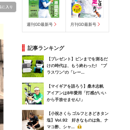
気に入り
週刊GD最新号
月刊GD最新号
記事ランキング
【プレゼント】ピンまでを測るだ
けの時代は、もう終わった! “プ
ラスワン”の「レー...
【マイギアを語ろう】桑木志帆
アイアンは8年愛用「打感がいい
から手放せません!」
【小祝さくら ゴルフときどきタン
塩】Vol.92 好きなものは魚、ナ
マコ酢、シャ...