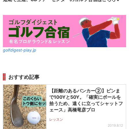
golfdigest-play.jp
おすすめ記事
【距離のあるバンカー②】ピンま
で100Yと50Y。「確実にボールを
拾うため、遠くに立ってシャットフ
ェース」高橋竜彦プロ
レッスン
2019.8.12