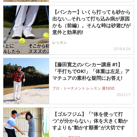
【バンカー】いくら打っても砂から
出ない…それって打ち込み病が原因
かも（前編）。そんな時は砂遊びが
意外と効果的!
レッスン
2019.9.24
【藤田寛之のバンカー講座 #1】
「手打ちでOK!」「体重は左足」ア
マチュアの素朴な疑問にお答え!
プロ・トーナメント レッスン 週刊GD
2022.1.7
【ゴルフジム】「“体を使って打
つ”が分からない」体を大きく動か
すよりも“動かす順番”が大切です