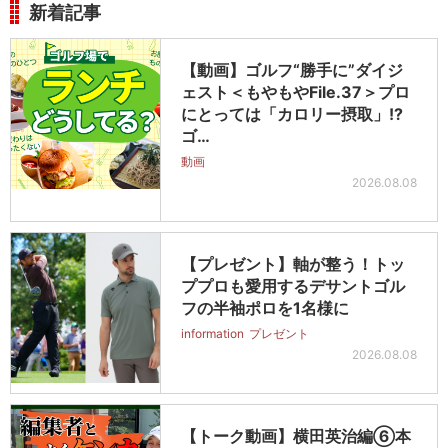
新着記事
【動画】ゴルフ“勝手に”ダイジ
ェスト＜もやもやFile.37＞プロ
にとっては「カロリー摂取」!?
ゴ…
動画
2026.08.08
【プレゼント】軸が整う！トッ
ププロも愛用するデサントゴル
フの半袖ポロを1名様に
information
プレゼント
2026.08.08
【トーク動画】横田英治編⑥本