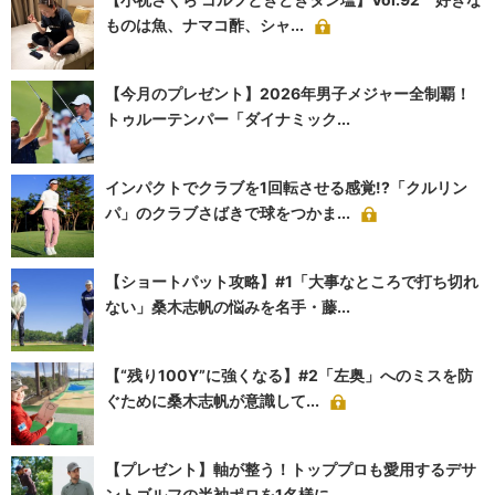
ものは魚、ナマコ酢、シャ...
【今月のプレゼント】2026年男子メジャー全制覇！
トゥルーテンパー「ダイナミック...
インパクトでクラブを1回転させる感覚!?「クルリン
パ」のクラブさばきで球をつかま...
【ショートパット攻略】#1「大事なところで打ち切れ
ない」桑木志帆の悩みを名手・藤...
【“残り100Y”に強くなる】#2「左奥」へのミスを防
ぐために桑木志帆が意識して...
【プレゼント】軸が整う！トッププロも愛用するデサ
ントゴルフの半袖ポロを1名様に