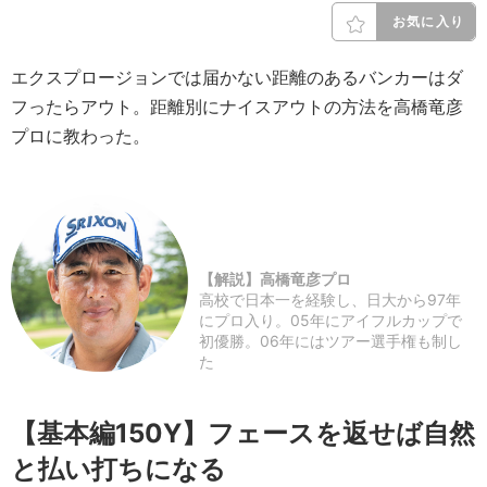
お気に入り
エクスプロージョンでは届かない距離のあるバンカーはダ
フったらアウト。距離別にナイスアウトの方法を高橋竜彦
プロに教わった。
【解説】高橋竜彦プロ
高校で日本一を経験し、日大から97年
にプロ入り。05年にアイフルカップで
初優勝。06年にはツアー選手権も制し
た
【基本編150Y】フェースを返せば自然
と払い打ちになる