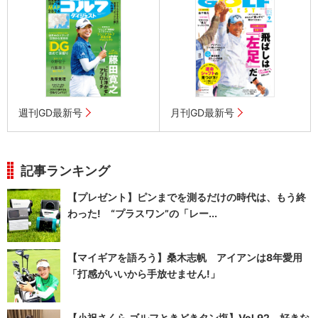
週刊GD最新号
月刊GD最新号
記事ランキング
【プレゼント】ピンまでを測るだけの時代は、もう終
わった! “プラスワン”の「レー...
【マイギアを語ろう】桑木志帆 アイアンは8年愛用
「打感がいいから手放せません!」
【小祝さくら ゴルフときどきタン塩】Vol.92 好きな