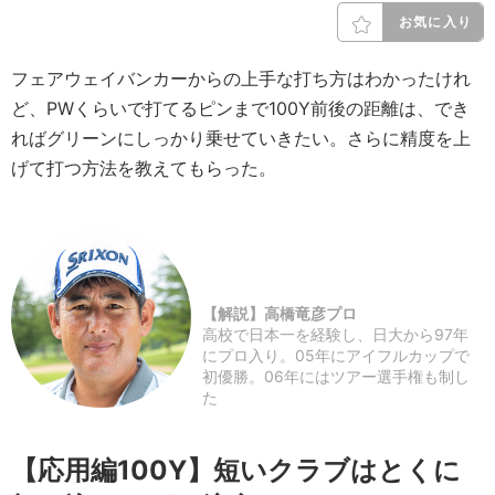
お気に入り
フェアウェイバンカーからの上手な打ち方はわかったけれ
ど、PWくらいで打てるピンまで100Y前後の距離は、でき
ればグリーンにしっかり乗せていきたい。さらに精度を上
げて打つ方法を教えてもらった。
【解説】高橋竜彦プロ
高校で日本一を経験し、日大から97年
にプロ入り。05年にアイフルカップで
初優勝。06年にはツアー選手権も制し
た
【応用編100Y】短いクラブはとくに