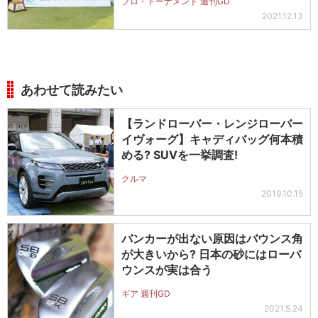
プロ・トーナメント 週刊GD
2021.12.13
あわせて読みたい
【ランドローバー・レンジローバー
イヴォーグ】キャディバッグ何本積
める? SUVを一挙調査!
クルマ
2019.10.15
バンカーが出ない原因はバウンス角
が大きいから? 日本の砂にはローバ
ウンスが実は合う
ギア 週刊GD
2021.5.24