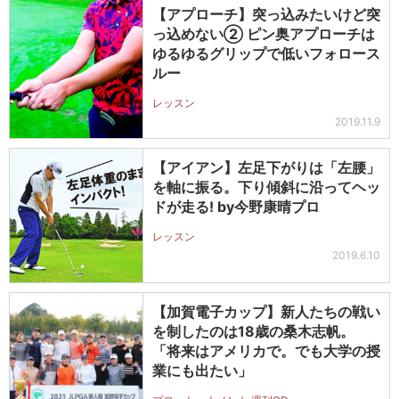
【アプローチ】突っ込みたいけど突
っ込めない② ピン奥アプローチは
ゆるゆるグリップで低いフォロース
ルー
レッスン
2019.11.9
【アイアン】左足下がりは「左腰」
を軸に振る。下り傾斜に沿ってヘッ
ドが走る! by今野康晴プロ
レッスン
2019.6.10
【加賀電子カップ】新人たちの戦い
を制したのは18歳の桑木志帆。
「将来はアメリカで。でも大学の授
業にも出たい」