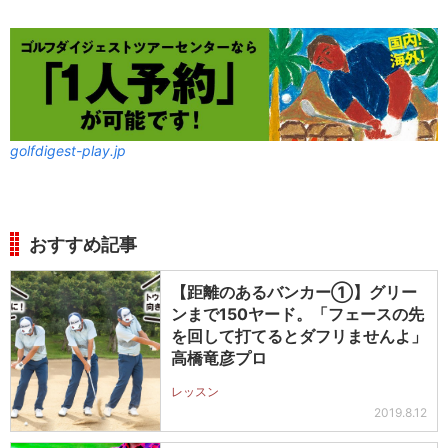
golfdigest-play.jp
おすすめ記事
【距離のあるバンカー①】グリー
ンまで150ヤード。「フェースの先
を回して打てるとダフリませんよ」
高橋竜彦プロ
レッスン
2019.8.12