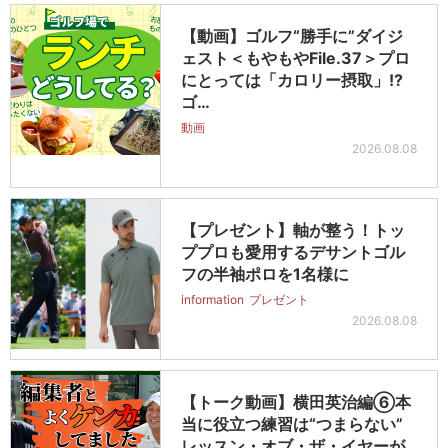
【動画】ゴルフ“勝手に”ダイジ
ェスト＜もやもやFile.37＞プロ
にとっては「カロリー摂取」!?
ゴ…
動画
2026.08.08
【プレゼント】軸が整う！トッ
ププロも愛用するデサントゴル
フの半袖ポロを1名様に
information
プレゼント
2026.08.08
【トーク動画】横田英治編⑥本
当に役立つ練習は“つまらない”
レッスン・オブ・ザ・イヤーが