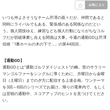
お気に入り
いつも仲よさそうなチーム芹澤の面々だが、仲間であると
同時にライバルでもある、緊張感のある関係なのだとい
う。個人競技ゆえ、練習なども個人行動になりがちなコル
フだが切磋琢磨し合える関係は大事。今週の通勤GDは芹澤
信雄「1番ホールの木の下で…」の第44回目。
【通勤GD】
通勤GDとは‟通勤ゴルフダイジェスト”の略。世のサラリー
マンゴルファーをシングルに導くために、月曜日から金曜
日（土曜日）までの夕方に配信する上達企画。ワンテーマ
を3回～6回のシリーズでお届け。帰りの電車内で、もしく
は翌朝の通勤中、スコアアップのヒントを見つけてくださ
い。