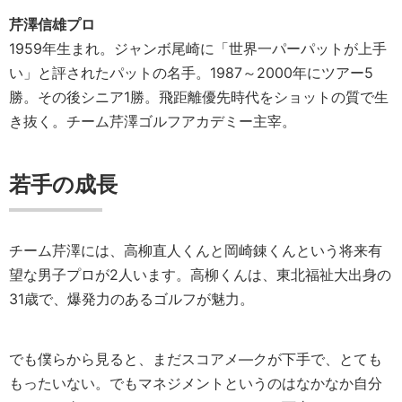
芹澤信雄プロ
1959年生まれ。ジャンボ尾崎に「世界一パーパットが上手
い」と評されたパットの名手。1987～2000年にツアー5
勝。その後シニア1勝。飛距離優先時代をショットの質で生
き抜く。チーム芹澤ゴルフアカデミー主宰。
若手の成長
チーム芹澤には、高柳直人くんと岡崎錬くんという将来有
望な男子プロが2人います。高柳くんは、東北福祉大出身の
31歳で、爆発力のあるゴルフが魅力。
でも僕らから見ると、まだスコアメ—クが下手で、とても
もったいない。でもマネジメントというのはなかなか自分