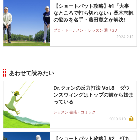
【ショートパット攻略】#1「大事
なところで打ち切れない」桑木志帆
の悩みを名手・藤田寛之が解決!
プロ・トーナメント レッスン 週刊GD
2024.2.12
あわせて読みたい
Dr.クォンの反力打法 Vol.8 ダウ
ンスウィングはトップの前から始ま
っている
レッスン 書籍・コミック
2019.6.10
【ショートパット攻略】#2 打ち