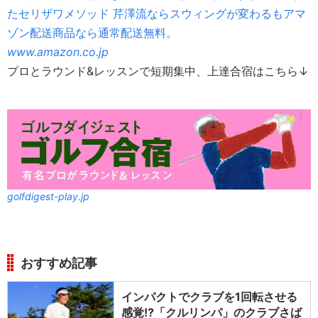
たセリザワメソッド 芹澤流ならスウィングが変わるもアマ
ゾン配送商品なら通常配送無料。
www.amazon.co.jp
プロとラウンド&レッスンで短期集中、上達合宿はこちら↓
golfdigest-play.jp
おすすめ記事
インパクトでクラブを1回転させる
感覚!?「クルリンパ」のクラブさば