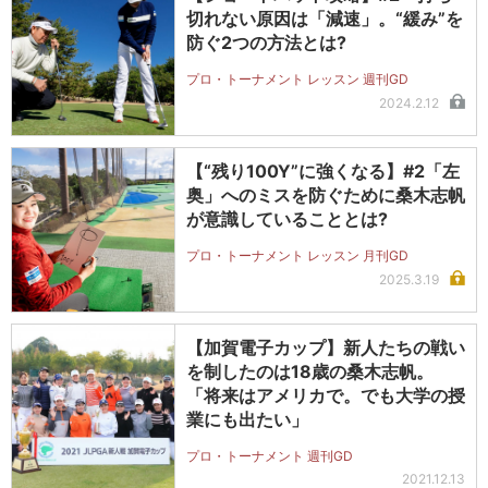
切れない原因は「減速」。“緩み”を
防ぐ2つの方法とは?
プロ・トーナメント レッスン 週刊GD
2024.2.12
【“残り100Y”に強くなる】#2「左
奥」へのミスを防ぐために桑木志帆
が意識していることとは?
プロ・トーナメント レッスン 月刊GD
2025.3.19
【加賀電子カップ】新人たちの戦い
を制したのは18歳の桑木志帆。
「将来はアメリカで。でも大学の授
業にも出たい」
プロ・トーナメント 週刊GD
2021.12.13