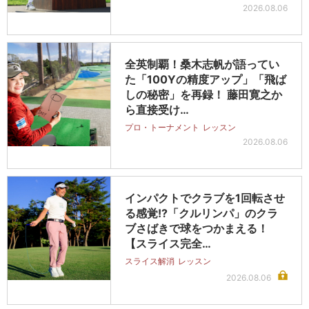
2026.08.06
全英制覇！桑木志帆が語ってい
た「100Yの精度アップ」「飛ば
しの秘密」を再録！ 藤田寛之か
ら直接受け…
プロ・トーナメント
レッスン
2026.08.06
インパクトでクラブを1回転させ
る感覚!?「クルリンパ」のクラ
ブさばきで球をつかまえる！
【スライス完全…
スライス解消
レッスン
2026.08.06