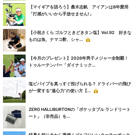
【マイギアを語ろう】桑木志帆 アイアンは8年愛用
「打感がいいから手放せません!」
【小祝さくら ゴルフときどきタン塩】Vol.92 好きな
ものは魚、ナマコ酢、シャ...
【今月のプレゼント】2026年男子メジャー全制覇！
トゥルーテンパー「ダイナミック...
塩ビパイプを真っすぐ投げられる？ ドライバーの飛び
が一変する“遠心力”の使い方【...
ZERO HALLIBURTONの「ポケッタブル ランドリート
ート」（非売品）を...
猛暑を前に今から準備！ゴルフにいいクーラーボック