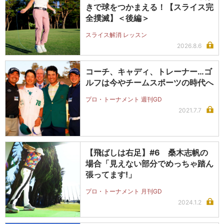
きで球をつかまえる！【スライス完
全撲滅】＜後編＞
スライス解消 レッスン
2026.8.6
コーチ、キャディ、トレーナー…ゴ
ルフは今やチームスポーツの時代へ
プロ・トーナメント 週刊GD
2021.7.7
【飛ばしは右足】#6 桑木志帆の
場合「見えない部分でめっちゃ踏ん
張ってます!」
プロ・トーナメント 月刊GD
2024.1.2