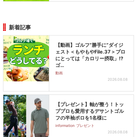
新着記事
【動画】ゴルフ“勝手に”ダイジ
ェスト＜もやもやFile.37＞プロ
にとっては「カロリー摂取」!?
ゴ…
動画
2026.08.08
【プレゼント】軸が整う！トッ
ププロも愛用するデサントゴル
フの半袖ポロを1名様に
information
プレゼント
2026.08.08