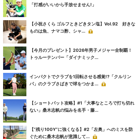
「打感がいいから手放せません!」
【小祝さくら ゴルフときどきタン塩】Vol.92 好きな
ものは魚、ナマコ酢、シャ...
【今月のプレゼント】2026年男子メジャー全制覇！
トゥルーテンパー「ダイナミック...
インパクトでクラブを1回転させる感覚!?「クルリン
パ」のクラブさばきで球をつかま...
【ショートパット攻略】#1「大事なところで打ち切れ
ない」桑木志帆の悩みを名手・藤...
【“残り100Y”に強くなる】#2「左奥」へのミスを防
ぐために桑木志帆が意識して...