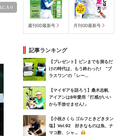
気に入り
週刊GD最新号
月刊GD最新号
記事ランキング
【プレゼント】ピンまでを測るだ
けの時代は、もう終わった! “プ
ラスワン”の「レー...
【マイギアを語ろう】桑木志帆
アイアンは8年愛用「打感がいい
から手放せません!」
【小祝さくら ゴルフときどきタン
塩】Vol.92 好きなものは魚、ナ
マコ酢、シャ...