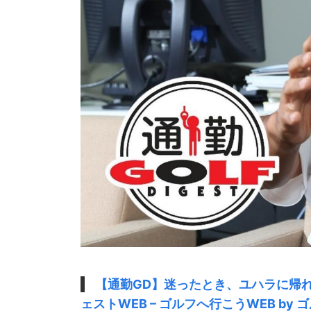
【通勤GD】迷ったとき、ユハラに帰れ! 
ェストWEB – ゴルフへ行こうWEB by