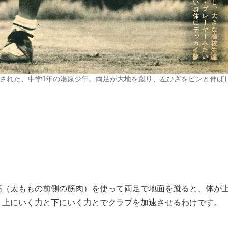
掲載された、中学1年の湯原少年。両足が大地を蹴り、左ひざをピンと伸ば
（太ももの前側の筋肉）を使って両足で地面を蹴ると、体が
。上にいく力と下にいく力とでクラブを加速させるわけです。