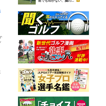
前でも叩かない、脳の...
第
か
プ
に