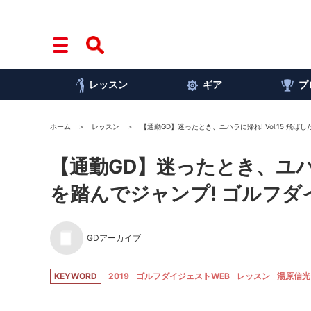
レッスン
ギア
プ
ホーム
レッスン
【通勤GD】迷ったとき、ユハラに帰れ! Vol.15 飛
【通勤GD】迷ったとき、ユハラ
を踏んでジャンプ! ゴルフダ
GDアーカイブ
KEYWORD
2019
ゴルフダイジェストWEB
レッスン
湯原信光