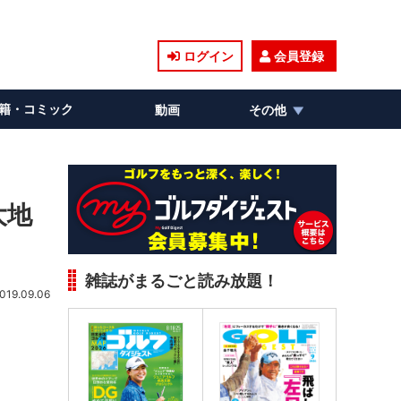
ログイン
会員登録
籍・コミック
動画
その他
大地
雑誌がまるごと読み放題！
019.09.06