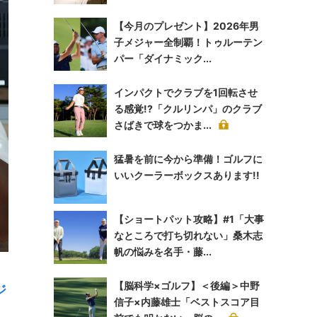
【今月のプレゼント】2026年男
子メジャー全制覇！トゥルーテン
パー「ダイナミック...
インパクトでクラブを1回転させ
る感覚!?「クルリンパ」のクラブ
さばきで球をつかま...
猛暑を前に今から準備！ゴルフに
いいクーラーボックスあります!!
【ショートパット攻略】#1「大事
なところで打ち切れない」桑木志
帆の悩みを名手・藤...
【脳科学×ゴルフ】＜後編＞中野
ジ
信子×内藤雄士「ベストスコア目