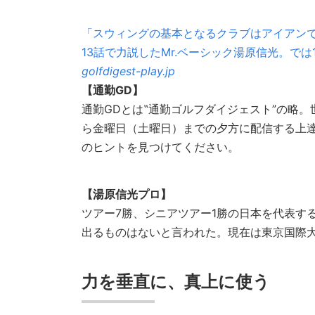
「スウィングの基本となるクラブはアイアン
13話で力説したMr.ベーシック湯原信光。では
golfdigest-play.jp
【通勤GD】
通勤GDとは‟通勤ゴルフダイジェスト”の略
ら金曜日（土曜日）までの夕方に配信する上
のヒントを見つけてください。
【湯原信光プロ】
ツアー7勝、シニアツアー1勝の日本を代表す
出るものはないと言われた。現在は東京国際
力を垂直に、真上に使う