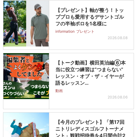
【プレゼント】軸が整う！トッ
ププロも愛用するデサントゴル
フの半袖ポロを1名様に
information
プレゼント
2026.08.08
【トーク動画】横田英治編⑥本
当に役立つ練習は“つまらない”
レッスン・オブ・ザ・イヤーが
語るレッスン…
動画
2026.08.06
【今月のプレゼント】「第17回
ニトリレディスゴルフトーナメ
ント」観戦招待券を4日間合計2