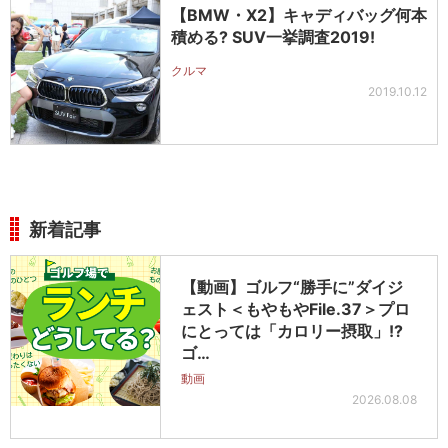
【BMW・X2】キャディバッグ何本
積める? SUV一挙調査2019!
クルマ
2019.10.12
新着記事
【動画】ゴルフ“勝手に”ダイジ
ェスト＜もやもやFile.37＞プロ
にとっては「カロリー摂取」!?
ゴ…
動画
2026.08.08