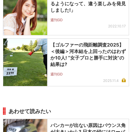
るようになって、違う楽しみを発見
しました!」
週刊GD
2022.10.17
【ゴルファーの飛距離調査2025】
＜後編＞河本結を上回ったのはわず
か10人! “女子プロと勝手に対決”の
結果は?
週刊GD
2025.11.4
あわせて読みたい
バンカーが出ない原因はバウンス角
が大きいから? 日本の砂にはローバ