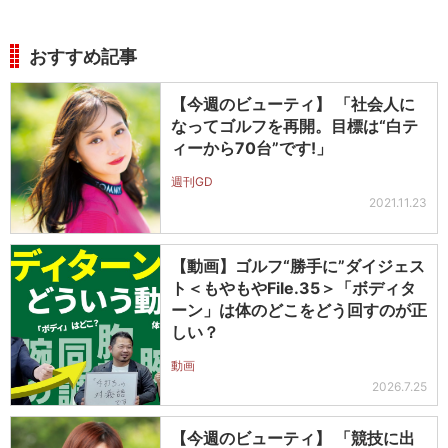
おすすめ記事
【今週のビューティ】 「社会人に
なってゴルフを再開。目標は“白テ
ィーから70台”です!」
週刊GD
2021.11.23
【動画】ゴルフ“勝手に”ダイジェス
ト＜もやもやFile.35＞「ボディタ
ーン」は体のどこをどう回すのが正
しい？
動画
2026.7.25
【今週のビューティ】 「競技に出