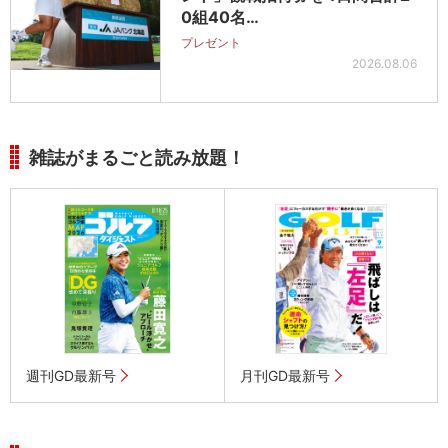
0組40名…
プレゼント
2026.08.06
雑誌がまるごと読み放題！
週刊GD最新号
月刊GD最新号