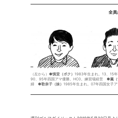
全員
（左から）●
慎堂（ボク）
1983年生まれ。13、1
90、95年四国アマ優勝。HC0。練習場経営 ●
薫（
婦 ●
歌奈子（妹）
1985年生まれ。07年四国女子ア