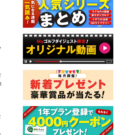
心
ゴ
3
。
な
も