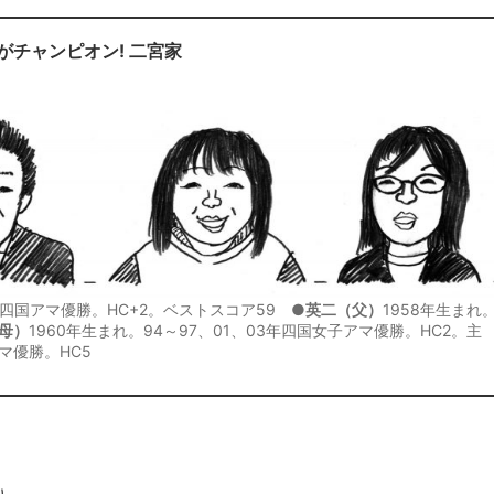
がチャンピオン! 二宮家
5年四国アマ優勝。HC+2。ベストスコア59 ●
英二（父）
1958年生まれ
母）
1960年生まれ。94～97、01、03年四国女子アマ優勝。HC2。主
マ優勝。HC5