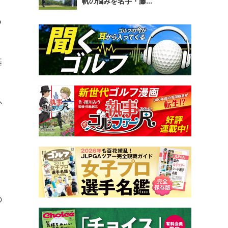
帆の悩みを名手・藤...
る
基
か
の