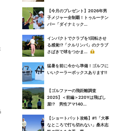
【今月のプレゼント】2026年男
子メジャー全制覇！トゥルーテン
パー「ダイナミック...
インパクトでクラブを1回転させ
る感覚!?「クルリンパ」のクラブ
た
さばきで球をつかま...
猛暑を前に今から準備！ゴルフに
いいクーラーボックスあります!!
【ゴルファーの飛距離調査
2025】＜前編＞220Yは飛ばし
屋!? 男性アマ140...
品
【ショートパット攻略】#1「大事
なところで打ち切れない」桑木志