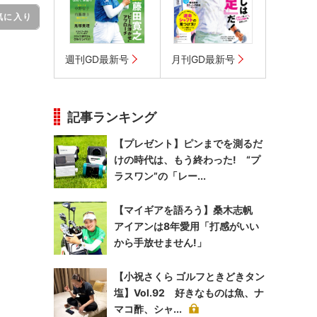
気に入り
週刊GD最新号
月刊GD最新号
記事ランキング
【プレゼント】ピンまでを測るだ
けの時代は、もう終わった! “プ
ラスワン”の「レー...
【マイギアを語ろう】桑木志帆
アイアンは8年愛用「打感がいい
から手放せません!」
【小祝さくら ゴルフときどきタン
塩】Vol.92 好きなものは魚、ナ
マコ酢、シャ...