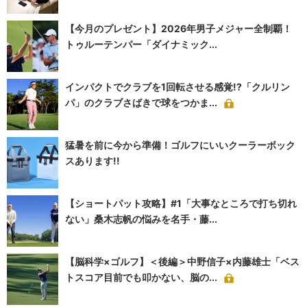
【今月のプレゼント】2026年男子メジャー全制覇！
トゥルーテンパー「ダイナミック...
インパクトでクラブを1回転させる感覚!?「クルリン
パ」のクラブさばきで球をつかま...
猛暑を前に今から準備！ゴルフにいいクーラーボック
スあります!!
【ショートパット攻略】#1「大事なところで打ち切れ
ない」桑木志帆の悩みを名手・藤...
【脳科学×ゴルフ】＜後編＞中野信子×内藤雄士「ベス
トスコア目前でも叩かない、脳の...