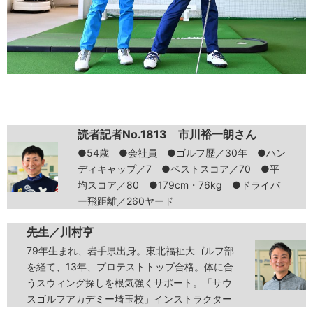
読者記者No.1813 市川裕一朗さん
●54歳 ●会社員 ●ゴルフ歴／30年 ●ハン
ディキャップ／7 ●ベストスコア／70 ●平
均スコア／80 ●179cm・76kg ●ドライバ
ー飛距離／260ヤード
先生／川村亨
79年生まれ、岩手県出身。東北福祉大ゴルフ部
を経て、13年、プロテストトップ合格。体に合
うスウィング探しを根気強くサポート。「サウ
スゴルフアカデミー埼玉校」インストラクター