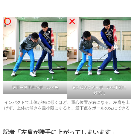
適正→最下点がボールの先
右に傾きすぎ
→
ボールの手前に
最下点
インパクトで上体が右に傾くほど、重心位置が右になる。左肩を上
げず、上体の傾きを最小限にすると、最下点をボールの先にできる
記者「左肩が勝手に上がってしまいます」