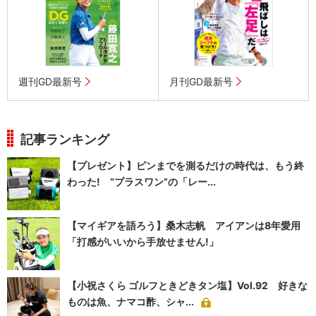
週刊GD最新号
月刊GD最新号
記事ランキング
【プレゼント】ピンまでを測るだけの時代は、もう終
わった! “プラスワン”の「レー...
【マイギアを語ろう】桑木志帆 アイアンは8年愛用
「打感がいいから手放せません!」
【小祝さくら ゴルフときどきタン塩】Vol.92 好きな
ものは魚、ナマコ酢、シャ...