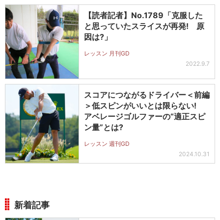
【読者記者】No.1789「克服した
と思っていたスライスが再発! 原
因は?」
レッスン 月刊GD
2022.9.7
スコアにつながるドライバー＜前編
＞低スピンがいいとは限らない!
アベレージゴルファーの“適正スピ
ン量”とは?
レッスン 週刊GD
2024.10.31
新着記事