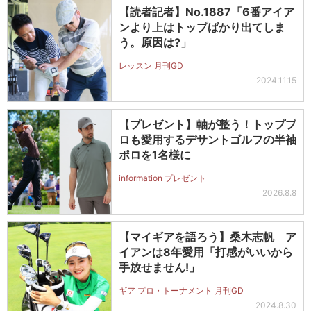
【読者記者】No.1887「6番アイア
ンより上はトップばかり出てしま
う。原因は?」
レッスン 月刊GD
2024.11.15
【プレゼント】軸が整う！トッププ
ロも愛用するデサントゴルフの半袖
ポロを1名様に
information プレゼント
2026.8.8
【マイギアを語ろう】桑木志帆 ア
イアンは8年愛用「打感がいいから
手放せません!」
ギア プロ・トーナメント 月刊GD
2024.8.30