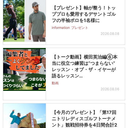
【プレゼント】軸が整う！トッ
ププロも愛用するデサントゴル
フの半袖ポロを1名様に
information
プレゼント
2026.08.08
【トーク動画】横田英治編⑥本
当に役立つ練習は“つまらない”
レッスン・オブ・ザ・イヤーが
語るレッスン…
動画
2026.08.06
【今月のプレゼント】「第17回
ニトリレディスゴルフトーナメ
ント」観戦招待券を4日間合計2