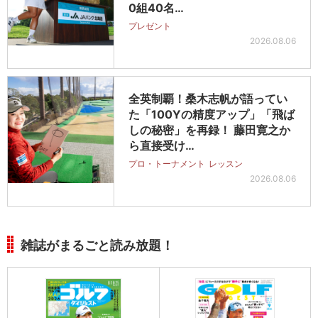
0組40名…
プレゼント
2026.08.06
全英制覇！桑木志帆が語ってい
た「100Yの精度アップ」「飛ば
しの秘密」を再録！ 藤田寛之か
ら直接受け…
プロ・トーナメント
レッスン
2026.08.06
雑誌がまるごと読み放題！