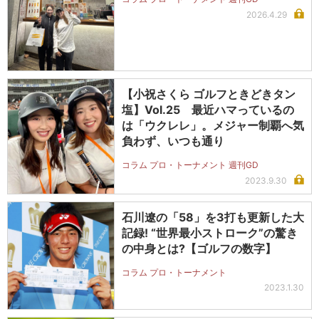
2026.4.29
【小祝さくら ゴルフときどきタン
塩】Vol.25 最近ハマっているの
は「ウクレレ」。メジャー制覇へ気
負わず、いつも通り
コラム プロ・トーナメント 週刊GD
2023.9.30
石川遼の「58」を3打も更新した大
記録! “世界最小ストローク”の驚き
の中身とは?【ゴルフの数字】
コラム プロ・トーナメント
2023.1.30