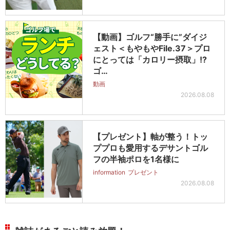
【動画】ゴルフ“勝手に”ダイジ
ェスト＜もやもやFile.37＞プロ
にとっては「カロリー摂取」!?
ゴ…
動画
2026.08.08
【プレゼント】軸が整う！トッ
ププロも愛用するデサントゴル
フの半袖ポロを1名様に
information
プレゼント
2026.08.08