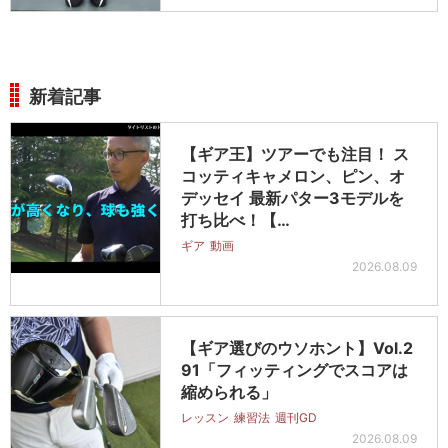
新着記事
【ギア王】ツアーでも注目！ ス
コッティキャメロン、ピン、オ
デッセイ 最新パター3モデルを
打ち比べ！【…
ギア
動画
2026.08.09
【ギア選びのウソホント】Vol.2
91「フィッティングでスコアは
縮められる」
レッスン
練習法
週刊GD
2026.08.09