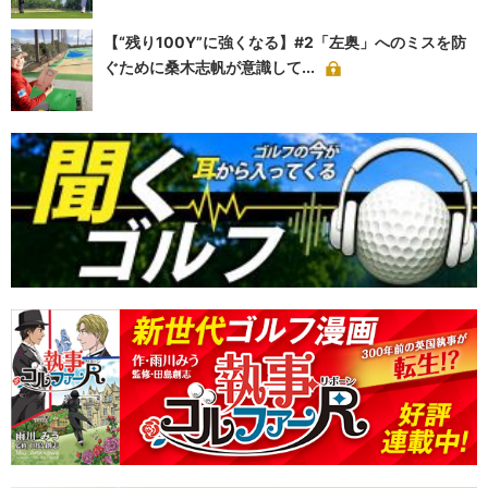
【“残り100Y”に強くなる】#2「左奥」へのミスを防
ぐために桑木志帆が意識して...