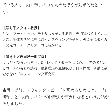
でいる人は「縦回転」の力を高めたほうが効果的だとい
う。
【語り手／クォン教授】
ヤン・フー・クォン。テキサス女子大学教授。専門はバイオメカニ
クス。生体力学的に理に適ったスウィングを研究。教え子にタイガ
ーの元コーチ、クリス・コモらがいる
【聞き手／吉田洋一郎プロ】
よしだ・ひろいちろう。D・レッドベターをはじめ、世界の名だた
るコーチのもとを訪れ、最新理論を直接吸収。日々探究・研鑽に余
念がないゴルフスウィング研究家
吉田
以前、スウィングスピードを高めるためには、「前
後軸」と「縦軸」の2つの回転力が重要になるというお話が
ありました。