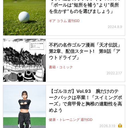
「ボールは“短所を補う”より“長所
を生かす”ものを選びましょう」
ギア コラム 週刊GD
2024.8.9
不朽の名作ゴルフ漫画「天才伝説」
第2章、配信スタート! 第9話「ア
ウトドライブ」
書籍・コミック
2022.2.17
【ゴルヨガ】Vol.93 腕だけのテ
ークバックは卒業！「スイミングポ
ーズ」で肩甲骨と胸椎の連動性を高
めよう
健康・トレーニング 週刊GD
2026.3.19