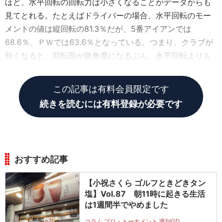
ほど、水平回転の回転力は小さくなることがデータからも
見てとれる。たとえばドライバーの場合、水平回転のモー
メントの値は縦回転の81.3％だが、5番アイアンでは
68.6％、ＰＷでは63.6％となっている。つまり、クラブが
短くなると、回転面が急角度になるぶん、水平回転よりも
縦回転が重要になってくるということだね。
この記事は有料会員限定です
続きを読むには有料登録が必要です
おすすめ記事
【小祝さくら ゴルフときどきタン
塩】Vol.87 朝11時に起きる生活
は1週間半でやめました
コラム プロ・トーナメント 週刊GD