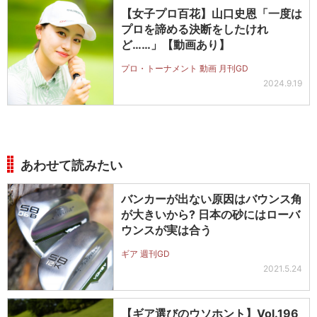
【女子プロ百花】山口史恩「一度は
プロを諦める決断をしたけれ
ど……」【動画あり】
プロ・トーナメント 動画 月刊GD
2024.9.19
あわせて読みたい
バンカーが出ない原因はバウンス角
が大きいから? 日本の砂にはローバ
ウンスが実は合う
ギア 週刊GD
2021.5.24
【ギア選びのウソホント】Vol.196