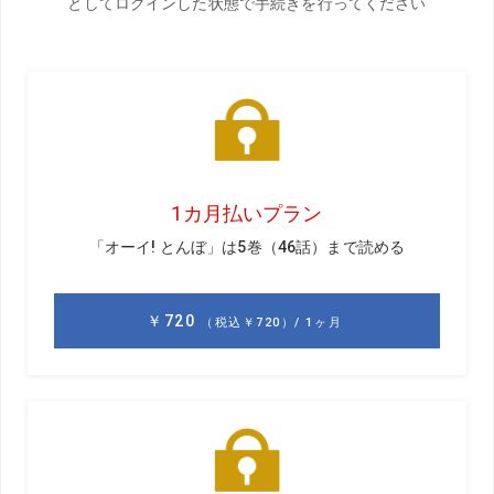
【語り手／クォン教授】
ヤン・フー・クォン。テキサス女子大学教授。専門はバイオメカニ
クス。生体力学的に理に適ったスウィングを研究。教え子にタイガ
ーの元コーチ、クリス・コモらがいる
【聞き手／吉田洋一郎プロ】
よしだ・ひろいちろう。D・レッドベターをはじめ、世界の名だた
るコーチのもとを訪れ、最新理論を直接吸収。日々探究・研鑽に余
念がないゴルフスウィング研究家
クォン
現代のゴルフの教えでは、骨盤の動き、とくに上
下の動きを抑える傾向にあるね。
吉田
たしかに、骨盤の動きを最小限にするように教える