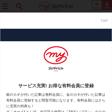
ログイン
会員登録
ホーム
レッスン
Dr.クォンの反力打法 Vol.33 骨盤の自然なスライドを押さえつけ
ないで!
Dr.クォンの反力打法 Vol.33 骨
盤の自然なスライドを押さえつ
けないで!
2019.10.31
Dr. クォンの反力打法
KEYWORD
Dr.クォンの反力打法
クォン教授
吉田洋一郎
地面反力
飛距離アップ
お気に入り