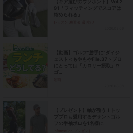
【ギア選びのウソホント】Vol.2
91「フィッティングでスコアは
縮められる」
レッスン
練習法
週刊GD
2026.08.09
【動画】ゴルフ“勝手に”ダイジ
ェスト＜もやもやFile.37＞プロ
にとっては「カロリー摂取」!?
ゴ…
動画
2026.08.08
【プレゼント】軸が整う！トッ
ププロも愛用するデサントゴル
フの半袖ポロを1名様に
information
プレゼント