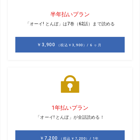
理論は多いです。
クォン
だが、エリートゴルファーの骨盤の動きを分析し
てみると、骨盤の上下の運動はとても重要であることがわ
かった。実際、骨盤の動きのなかで、上下の動きだけが唯
一ヘッドスピードと明確な相関関係があることがわかって
いる。そして前回も言ったように、骨盤の上下の動きはひ
ざの曲げ伸ばしによって生じる。
吉田
スウィングにおいてひざの曲げ伸ばしが重要だと言
っていたのはそのためだったんですね。骨盤の左右への動
きについてはどうですか。
クォン
左右への動き、すなわちスライドは、骨盤の水平
回転などの角運動の結果、“自然”に生じるものにすぎない。
吉田
骨盤が右に回ると同時に右に、左に回ると同時に左