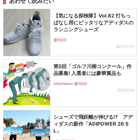
あわせて読みたい
【気になる探検隊】Vol.82 打ちっ
ぱなし用にピッタリなアディダスの
ランニングシューズ
週刊GD
2021.10.11
第5回「ゴルフ川柳コンクール」作
品募集! 入選者には豪華賞品も
information 週刊GD
2021.12.6
シューズで飛距離が伸びる!? アデ
ィダスの新作「ADIPOWER 26 S
L」