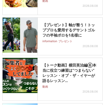
動画
2026.08.08
【プレゼント】軸が整う！トッ
ププロも愛用するデサントゴル
フの半袖ポロを1名様に
information
プレゼント
2026.08.08
【トーク動画】横田英治編⑥本
当に役立つ練習は“つまらない”
レッスン・オブ・ザ・イヤーが
語るレッスン…
動画
2026.08.06