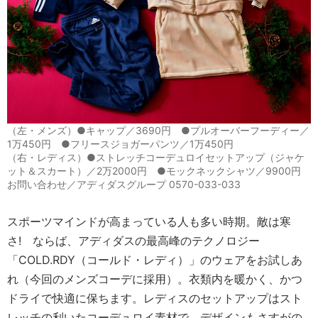
（左・メンズ）●キャップ／3690円 ●プルオーバーフーディー／
1万450円 ●フリースジョガーパンツ／1万450円
（右・レディス）●ストレッチコーデュロイセットアップ（ジャケ
ット＆スカート）／2万2000円 ●モックネックシャツ／9900円
お問い合わせ／アディダスグループ 0570-033-033
スポーツマインドが高まっている人も多い時期。敵は寒
さ! ならば、アディダスの最高峰のテクノロジー
「COLD.RDY（コールド・レディ）」のウェアをお試しあ
れ（今回のメンズコーデに採用）。衣類内を暖かく、かつ
ドライで快適に保ちます。レディスのセットアップはスト
レッチの利いたコーデュロイ素材で、デザインもさすがの