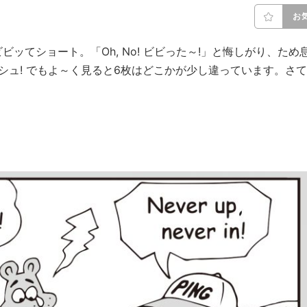
お
ッてショート。「Oh, No! ビビった～!」と悔しがり、ため
シュ! でもよ～く見ると6枚はどこかが少し違っています。さて