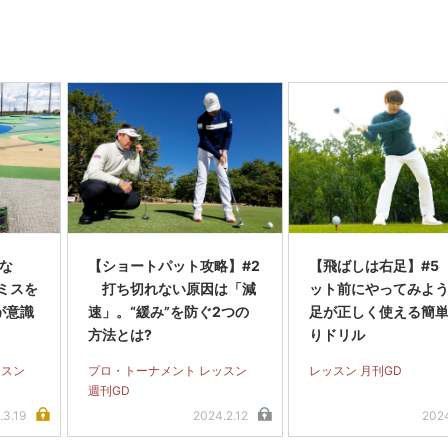
くな
【ショートパット攻略】#2
【飛ばしは右足】#5
ミスを
打ち切れない原因は「減
ット前にやってみよう
が意識
速」。“緩み”を防ぐ2つの
足が正しく使える簡
方法とは?
りドリル
ッスン
プロ・トーナメント レッスン
レッスン 月刊GD
週刊GD
.3.19
2024.2.12
2024