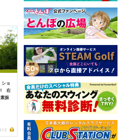
 ショ
! 右
単素振
.1.2