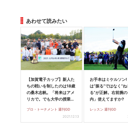
あわせて読みたい
【加賀電子カップ】新人た
お手本はミケルソン!
ちの戦いを制したのは18歳
は“振る”ではなく“ね
の桑木志帆。「将来はアメ
る”が正解。右前腕の
リカで。でも大学の授業に
内」使えてますか?
も出たい」
プロ・トーナメント 週刊GD
レッスン 週刊GD
2021.12.13