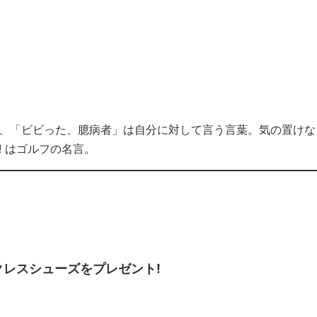
」で、「ビビった、臆病者」は自分に対して言う言葉。気の置けな
in! はゴルフの名言。
イクレスシューズをプレゼント!