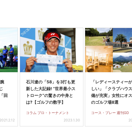
 腕
石川遼の「58」を3打も更
「レディースティー
じ
新した大記録! “世界最小ス
しい」「クラブハウ
「回
トローク”の驚きの中身と
備が充実」女性にオ
は?【ゴルフの数字】
のゴルフ場8選
コラム プロ・トーナメント
コース・プレー 週刊GD
2021.2.12
2023.1.30
20