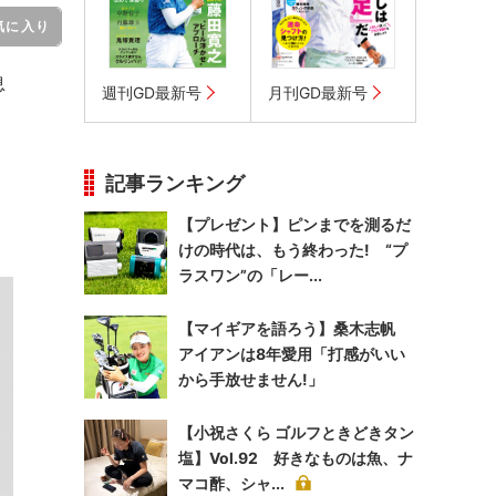
気に入り
息
週刊GD最新号
月刊GD最新号
記事ランキング
【プレゼント】ピンまでを測るだ
けの時代は、もう終わった! “プ
ラスワン”の「レー...
【マイギアを語ろう】桑木志帆
アイアンは8年愛用「打感がいい
から手放せません!」
【小祝さくら ゴルフときどきタン
塩】Vol.92 好きなものは魚、ナ
マコ酢、シャ...