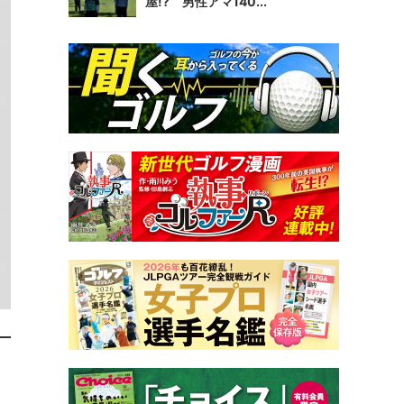
屋!? 男性アマ140...