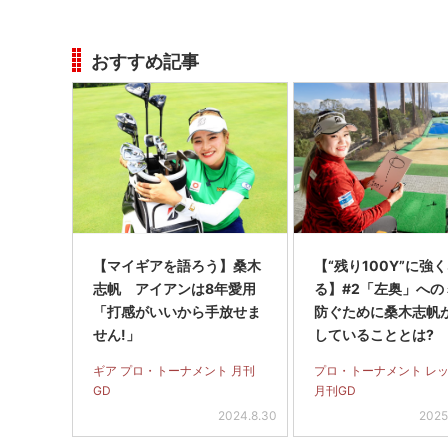
おすすめ記事
【マイギアを語ろう】桑木
【“残り100Y”に強
志帆 アイアンは8年愛用
る】#2「左奥」への
「打感がいいから手放せま
防ぐために桑木志帆
せん!」
していることとは?
ギア プロ・トーナメント 月刊
プロ・トーナメント レ
GD
月刊GD
2024.8.30
2025