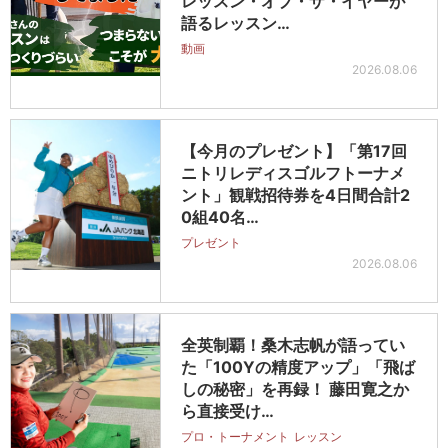
レッスン・オブ・ザ・イヤーが
語るレッスン…
動画
2026.08.06
【今月のプレゼント】「第17回
ニトリレディスゴルフトーナメ
ント」観戦招待券を4日間合計2
0組40名…
プレゼント
2026.08.06
全英制覇！桑木志帆が語ってい
た「100Yの精度アップ」「飛ば
しの秘密」を再録！ 藤田寛之か
ら直接受け…
プロ・トーナメント
レッスン