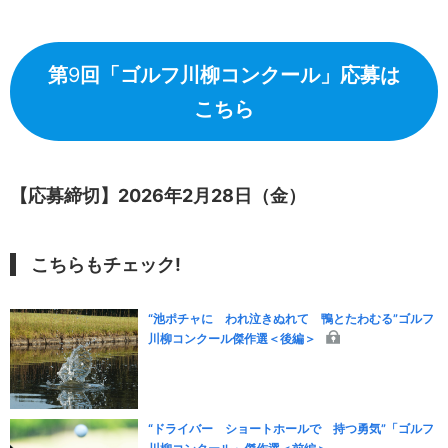
第
9
回「ゴルフ川柳コンクール」応募は
こちら
【応募締切】2026年2月28日（金）
こちらもチェック!
“池ポチャに われ泣きぬれて 鴨とたわむる”ゴルフ
川柳コンクール傑作選＜後編＞
“ドライバー ショートホールで 持つ勇気”「ゴルフ