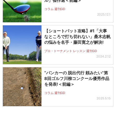
ル」傑作選＜前編＞
コラム 週刊GD
2025.12.1
【ショートパット攻略】#1「大事
なところで打ち切れない」桑木志帆
の悩みを名手・藤田寛之が解決!
プロ・トーナメント レッスン 週刊GD
2024.2.12
“バンカーの 脱出代行 頼みたい”第
8回ゴルフ川柳コンクール優秀作品
を発表!＜前編＞
コラム 週刊GD
2025.5.15