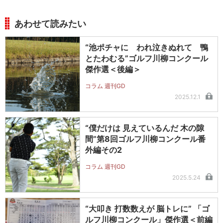
あわせて読みたい
“池ポチャに われ泣きぬれて 鴨
とたわむる”ゴルフ川柳コンクール
傑作選＜後編＞
コラム 週刊GD
2025.12.1
“僕だけは 見えているんだ 木の隙
間”第8回ゴルフ川柳コンクール番
外編その2
コラム 週刊GD
2025.5.24
“大叩き 打数数えが 脳トレに” 「ゴ
ルフ川柳コンクール」傑作選＜前編