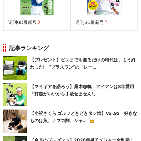
週刊GD最新号
月刊GD最新号
記事ランキング
【プレゼント】ピンまでを測るだけの時代は、もう終
わった! “プラスワン”の「レー...
【マイギアを語ろう】桑木志帆 アイアンは8年愛用
「打感がいいから手放せません!」
【小祝さくら ゴルフときどきタン塩】Vol.92 好きな
ものは魚、ナマコ酢、シャ...
【今月のプレゼント】2026年男子メジャー全制覇！