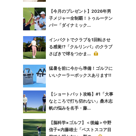
【今月のプレゼント】2026年男
子メジャー全制覇！トゥルーテン
パー「ダイナミック...
インパクトでクラブを1回転させ
る感覚!?「クルリンパ」のクラブ
さばきで球をつかま...
猛暑を前に今から準備！ゴルフに
いいクーラーボックスあります!!
【ショートパット攻略】#1「大事
なところで打ち切れない」桑木志
帆の悩みを名手・藤...
【脳科学×ゴルフ】＜後編＞中野
信子×内藤雄士「ベストスコア目