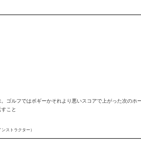
味。ゴルフではボギーかそれより悪いスコアで上がった次のホ
返すこと
インストラクター）