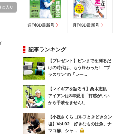
気に入り
週刊GD最新号
月刊GD最新号
ィ
記事ランキング
。
【プレゼント】ピンまでを測るだ
けの時代は、もう終わった! “プ
ラスワン”の「レー...
【マイギアを語ろう】桑木志帆
アイアンは8年愛用「打感がいい
から手放せません!」
【小祝さくら ゴルフときどきタン
塩】Vol.92 好きなものは魚、ナ
マコ酢、シャ...