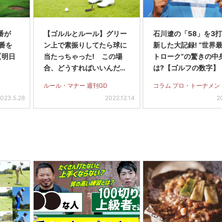
番が
【ゴルルとルール】グリー
石川遼の「58」を3
8番を
ン上で素振りしてたら球に
新した大記録! “世界
【明日
当たっちゃった! この場
トローク”の驚きの中
合、どうすればいいんだっ
は?【ゴルフの数字】
け?
ルール・マナー 週刊GD
コラム プロ・トーナメン
023.5.28
2022.12.14
2