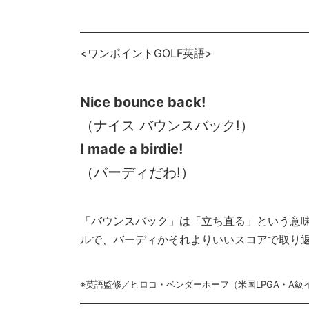
<ワンポイントGOLF英語>
Nice bounce back!
（ナイス バウンスバック!）
I made a birdie!
（バーディだわ!）
「バウンスバック」は「立ち直る」という意
ルで、バーディかそれよりいいスコアで取り
※英語監修／ヒロコ・ベンダーホーフ（米国LPGA・A級