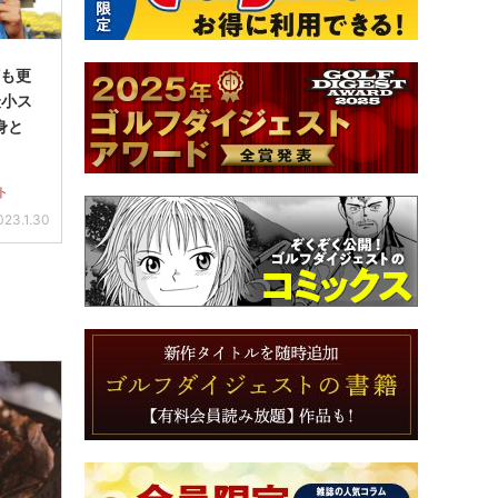
打も更
最小ス
身と
ト
023.1.30