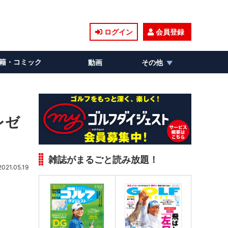
ログイン
会員登録
籍・コミック
動画
その他
レゼ
雑誌がまるごと読み放題！
2021.05.19