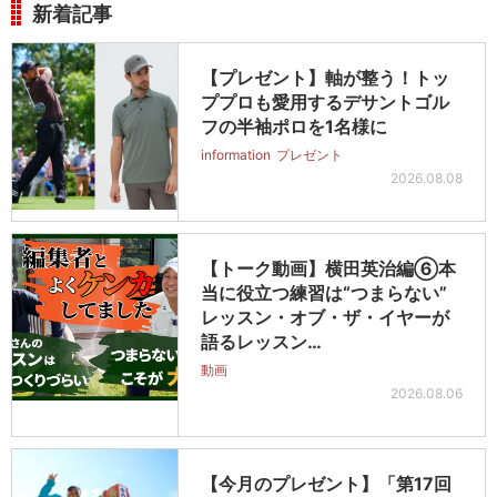
新着記事
【プレゼント】軸が整う！トッ
ププロも愛用するデサントゴル
フの半袖ポロを1名様に
information
プレゼント
2026.08.08
【トーク動画】横田英治編⑥本
当に役立つ練習は“つまらない”
レッスン・オブ・ザ・イヤーが
語るレッスン…
動画
2026.08.06
【今月のプレゼント】「第17回