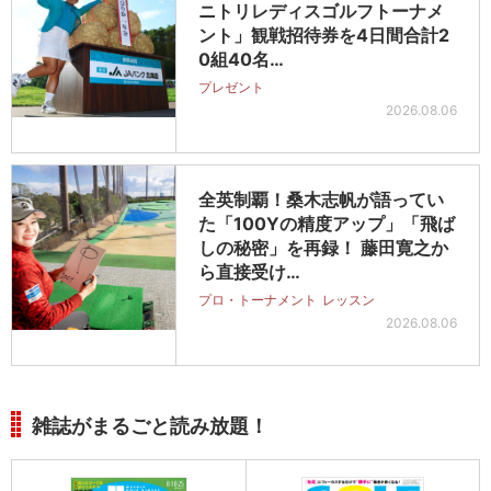
ニトリレディスゴルフトーナメ
ント」観戦招待券を4日間合計2
0組40名…
プレゼント
2026.08.06
全英制覇！桑木志帆が語ってい
た「100Yの精度アップ」「飛ば
しの秘密」を再録！ 藤田寛之か
ら直接受け…
プロ・トーナメント
レッスン
2026.08.06
雑誌がまるごと読み放題！