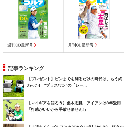
週刊GD最新号
月刊GD最新号
記事ランキング
【プレゼント】ピンまでを測るだけの時代は、もう終
わった! “プラスワン”の「レー...
【マイギアを語ろう】桑木志帆 アイアンは8年愛用
「打感がいいから手放せません!」
【小祝さくら ゴルフときどきタン塩】Vol.92 好きな