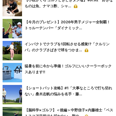
ものは魚、ナマコ酢、シャ...
【今月のプレゼント】2026年男子メジャー全制覇！
トゥルーテンパー「ダイナミック...
インパクトでクラブを1回転させる感覚!?「クルリン
パ」のクラブさばきで球をつかま...
猛暑を前に今から準備！ゴルフにいいクーラーボック
スあります!!
【ショートパット攻略】#1「大事なところで打ち切れ
ない」桑木志帆の悩みを名手・藤...
【脳科学×ゴルフ】＜後編＞中野信子×内藤雄士「ベス
トスコア目前でも叩かない、脳の...