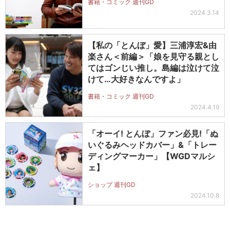
書籍・コミック 週刊GD
2024.3.14
【私の「とんぼ」愛】三浦淳宏&由
楽さん＜前編＞「娘を見守る親とし
てはゴンじい推し。島編は泣けて泣
けて…大好きなんですよ」
書籍・コミック 週刊GD
2024.4.19
「オーイ! とんぼ」ファン必見!「ぬ
いぐるみヘッドカバー」&「トレー
ディングマーカー」【WGDマルシ
ェ】
ショップ 週刊GD
2024.10.8