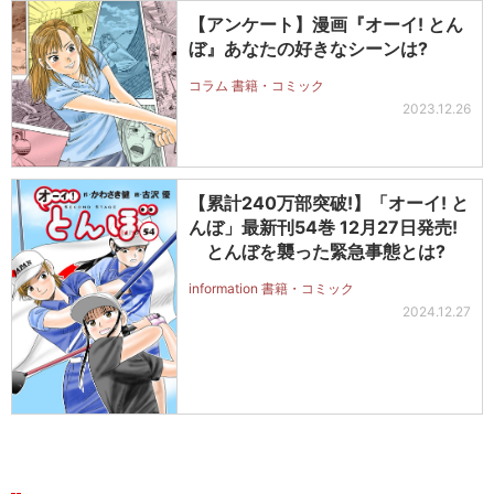
【アンケート】漫画『オーイ! とん
ぼ』あなたの好きなシーンは?
コラム 書籍・コミック
2023.12.26
【累計240万部突破!】「オーイ! と
んぼ」最新刊54巻 12月27日発売!
とんぼを襲った緊急事態とは?
information 書籍・コミック
2024.12.27