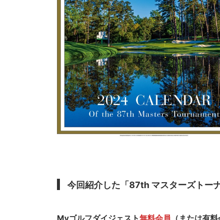
今回紹介した「87th マスターズトー
Myゴルフダイジェスト
無料会員
（または有料