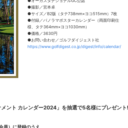
●オーガスタナショナルGC公認
●撮影／宮本卓
●サイズ／B2版（タテ738mm×ヨコ515mm）7枚
●付録／パノラマポスターカレンダー（両面印刷仕
様、タテ364mm×ヨコ1030mm）
●価格／3630円
●お問い合わせ／ゴルフダイジェスト社
https://www.golfdigest.co.jp/digest/info/calendar/
ナメント カレンダー2024」を抽選で5名様にプレゼント
会員）に登録のうえ