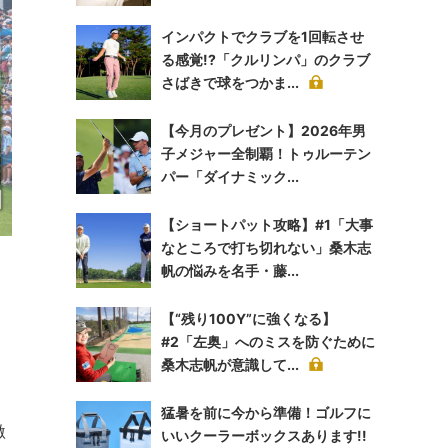
インパクトでクラブを1回転させ
る感覚!?「クルリンパ」のクラブ
さばきで球をつかま...
【今月のプレゼント】2026年男
子メジャー全制覇！トゥルーテン
パー「ダイナミック...
【ショートパット攻略】#1「大事
なところで打ち切れない」桑木志
帆の悩みを名手・藤...
【“残り100Y”に強くなる】
#2「左奥」へのミスを防ぐために
桑木志帆が意識して...
猛暑を前に今から準備！ゴルフに
激
いいクーラーボックスあります!!