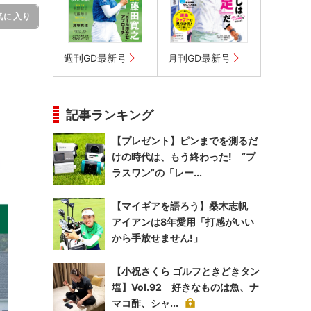
気に入り
週刊GD最新号
月刊GD最新号
記事ランキング
【プレゼント】ピンまでを測るだ
けの時代は、もう終わった! “プ
ラスワン”の「レー...
【マイギアを語ろう】桑木志帆
アイアンは8年愛用「打感がいい
から手放せません!」
【小祝さくら ゴルフときどきタン
塩】Vol.92 好きなものは魚、ナ
マコ酢、シャ...