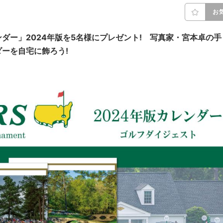
お
ー」2024年版を5名様にプレゼント!
写真家・宮本卓
の手
ーを自宅に飾ろう!