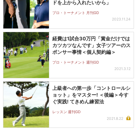
ドを上から入れたいから」
プロ・トーナメント 月刊GD
2023.11.24
経費は1試合30万円「賞金だけでは
カツカツなんです」女子ツアーのス
ポンサー事情＜個人契約編＞
プロ・トーナメント 週刊GD
2021.3.12
上級者への第一歩「コントロールシ
ョット」をマスター! ＜後編＞今す
ぐ実践! てきめん練習法
レッスン 週刊GD
2021.8.22