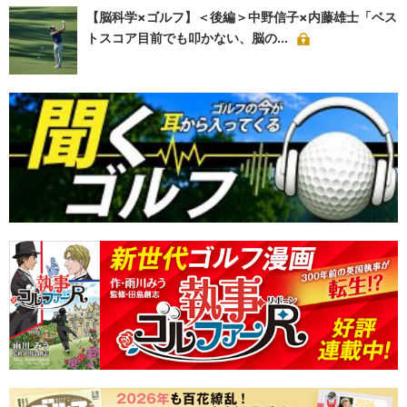
【脳科学×ゴルフ】＜後編＞中野信子×内藤雄士「ベス
トスコア目前でも叩かない、脳の...