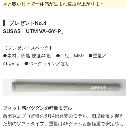
さと吸い付きで一体感が生まれ速度が上がります」
プレゼントNo.4
SUSAS「UTM VA-GY-P」
【プレゼントスペック】
●素材／樹脂 硬度40度 ●口径／M59 ●重量／
46g±1g ●バックライン／なし
フィット感バツグンの軽量モデル
藤田寛之プロ監修の8月4日発売のモデル。樹脂硬度を抑え
た初のソフトタイプ。重量は46グラムと超軽量で安定感も