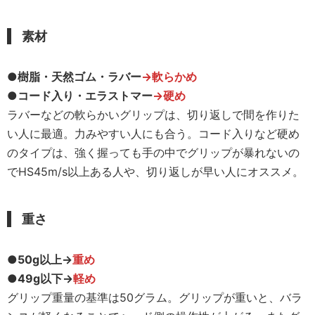
素材
●
樹脂・天然ゴム・ラバー
→軟らかめ
●
コード入り・エラストマー
→硬め
ラバーなどの軟らかいグリップは、切り返しで間を作りた
い人に最適。力みやすい人にも合う。コード入りなど硬め
のタイプは、強く握っても手の中でグリップが暴れないの
でHS45m/s以上ある人や、切り返しが早い人にオススメ。
重さ
●50g以上→
重め
●49g以下→
軽め
グリップ重量の基準は50グラム。グリップが重いと、バラ