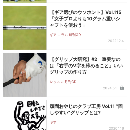
【ギア選びのウソホント】Vol.115
「女子プロよりも10グラム重いシ
ャフトを使おう」
ギア コラム 週刊GD
2022.12.4
【グリップ大研究】#2 重要なの
は「右手のV字を締めること」いい
グリップの作り方
レッスン 月刊GD
2024.5.1
頑固おやじのクラブ工房 Vol.11 ‟回
しやすい”グリップとは?
ギア
2020.1.19