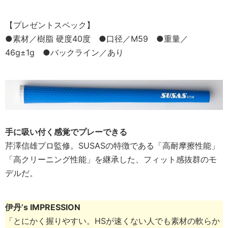
【プレゼントスペック】
●素材／樹脂 硬度40度 ●口径／M59 ●重量／
46g±1g ●バックライン／あり
手に吸い付く感覚でプレーできる
芹澤信雄プロ監修。SUSASの特徴である「高耐摩擦性能」
「高クリーニング性能」を継承した、フィット感抜群のモ
デルだ。
伊丹’s IMPRESSION
「とにかく握りやすい。HSが速くない人でも素材の軟らか