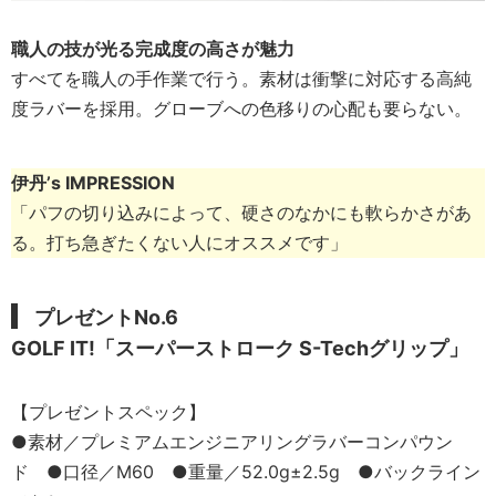
職人の技が光る完成度の高さが魅力
すべてを職人の手作業で行う。素材は衝撃に対応する高純
度ラバーを採用。グローブへの色移りの心配も要らない。
伊丹’s IMPRESSION
「パフの切り込みによって、硬さのなかにも軟らかさがあ
る。打ち急ぎたくない人にオススメです」
プレゼントNo.6
GOLF IT!「スーパーストローク S-Techグリップ」
【プレゼントスペック】
●素材／プレミアムエンジニアリングラバーコンパウン
ド ●口径／M60 ●重量／52.0g±2.5g ●バックライン