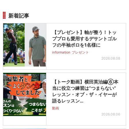
新着記事
【プレゼント】軸が整う！トッ
ププロも愛用するデサントゴル
フの半袖ポロを1名様に
information
プレゼント
2026.08.08
【トーク動画】横田英治編⑥本
当に役立つ練習は“つまらない”
レッスン・オブ・ザ・イヤーが
語るレッスン…
動画
2026.08.06