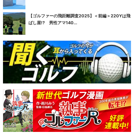
【ゴルファーの飛距離調査2025】＜前編＞220Yは飛
ばし屋!? 男性アマ140...