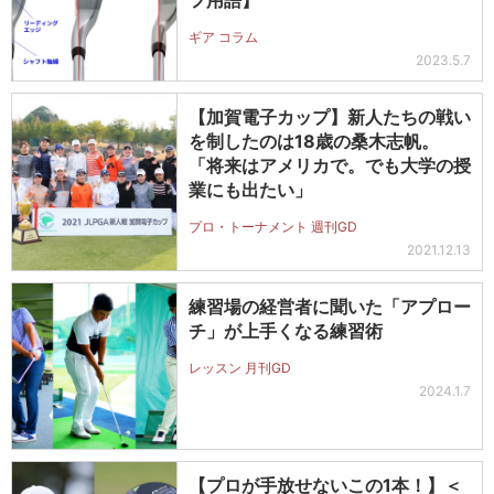
フ用語】
ギア コラム
2023.5.7
【加賀電子カップ】新人たちの戦い
を制したのは18歳の桑木志帆。
「将来はアメリカで。でも大学の授
業にも出たい」
プロ・トーナメント 週刊GD
2021.12.13
練習場の経営者に聞いた「アプロー
チ」が上手くなる練習術
レッスン 月刊GD
2024.1.7
【プロが手放せないこの1本！】＜