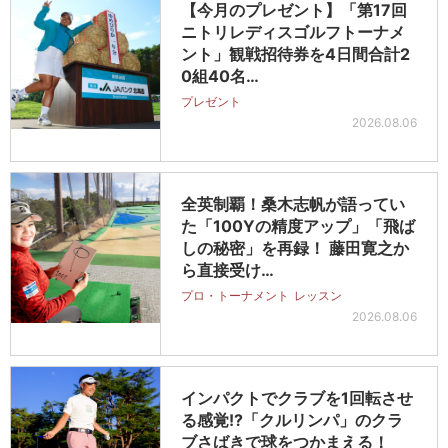
【今月のプレゼント】「第17回
ニトリレディスゴルフトーナメ
ント」観戦招待券を4日間合計2
0組40名…
プレゼント
2026.08.06
全英制覇！桑木志帆が語ってい
た「100Yの精度アップ」「飛ば
しの秘密」を再録！ 藤田寛之か
ら直接受け…
プロ・トーナメント
レッスン
2026.08.06
インパクトでクラブを1回転させ
る感覚!?「クルリンパ」のクラ
ブさばきで球をつかまえる！