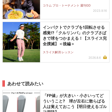
コラム プロ・トーナメント 週刊GD
2023.9.16
インパクトでクラブを1回転させる
感覚!?「クルリンパ」のクラブさば
きで球をつかまえる！【スライス完
全撲滅】＜後編＞
スライス解消 レッスン
2026.8.6
あわせて読みたい
「FP値」が大きい・小さいってど
ういうこと? 球が左右に散らばる
人は覚えておこう【明日使えるゴル