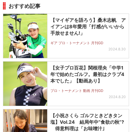
おすすめ記事
【マイギアを語ろう】桑木志帆 ア
イアンは8年愛用「打感がいいから
手放せません!」
ギア プロ・トーナメント 月刊GD
2024.8.30
【女子プロ百花】関根理央「中学1
年で始めたゴルフ。最初はクラブ4
本でした」【動画あり】
プロ・トーナメント 動画 月刊GD
2024.8.20
【小祝さくら ゴルフときどきタン
塩】Vol.24 結局年中“食欲の秋”?
得意料理は「お味噌汁｣