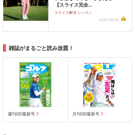
【スライス完全…
スライス解消
レッスン
2026.08.06
雑誌がまるごと読み放題！
週刊GD最新号
月刊GD最新号