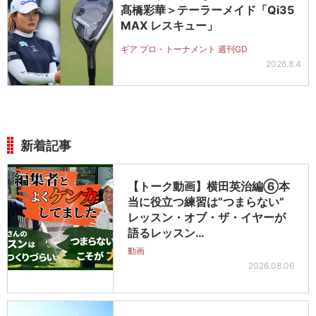
髙橋彩華＞テーラーメイド「Qi35
MAX レスキュー」
ギア プロ・トーナメント 週刊GD
2026.8.4
新着記事
【トーク動画】横田英治編⑥本
当に役立つ練習は“つまらない”
レッスン・オブ・ザ・イヤーが
語るレッスン…
動画
2026.08.06