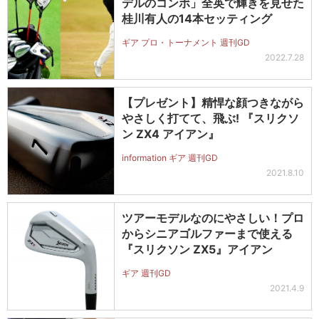
デルのコンボ」全英で輝きを見せた
桂川有人の14本セッティング
ギア プロ・トーナメント 週刊GD
2022.7.28
【プレゼント】精悍な顔つきながら
やさしく打てて、飛ぶ! 『スリクソ
ン ZX4 アイアン』
information ギア 週刊GD
2021.8.10
ツアーモデルなのにやさしい！プロ
からシニアゴルファーまで使える
『スリクソン ZX5』アイアン
ギア 週刊GD
2021.4.9