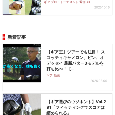
ギア プロ・トーナメント 週刊GD
2025.10.16
新着記事
【ギア王】ツアーでも注目！ ス
コッティキャメロン、ピン、オ
デッセイ 最新パター3モデルを
打ち比べ！【…
ギア
動画
2026.08.09
【ギア選びのウソホント】Vol.2
91「フィッティングでスコアは
縮められる」