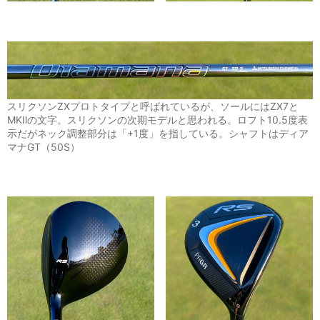
スリクソンZXプロトタイプと呼ばれているが、ソールにはZX7と
MKⅡの文字。スリクソンの次期モデルと思われる。ロフト10.5度表
示だがネック調整部分は「+1度」を指している。シャフトはディア
マナGT（50S）