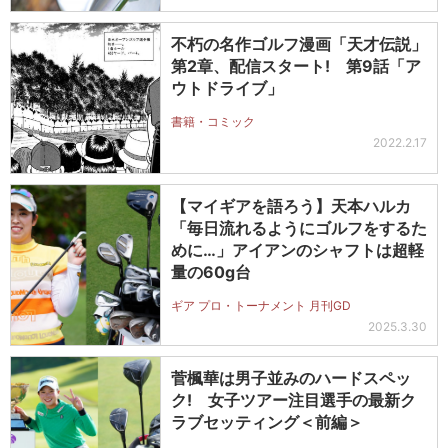
不朽の名作ゴルフ漫画「天才伝説」
第2章、配信スタート! 第9話「ア
ウトドライブ」
書籍・コミック
2022.2.17
【マイギアを語ろう】天本ハルカ
「毎日流れるようにゴルフをするた
めに…」アイアンのシャフトは超軽
量の60g台
ギア プロ・トーナメント 月刊GD
2025.3.30
菅楓華は男子並みのハードスペッ
ク! 女子ツアー注目選手の最新ク
ラブセッティング＜前編＞