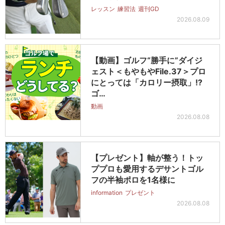
レッスン
練習法
週刊GD
2026.08.09
【動画】ゴルフ“勝手に”ダイジ
ェスト＜もやもやFile.37＞プロ
にとっては「カロリー摂取」!?
ゴ…
動画
2026.08.08
【プレゼント】軸が整う！トッ
ププロも愛用するデサントゴル
フの半袖ポロを1名様に
information
プレゼント
2026.08.08