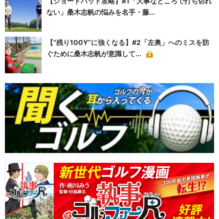
【ショートパット攻略】#1「大事なところで打ち切れ
ない」桑木志帆の悩みを名手・藤...
【“残り100Y”に強くなる】#2「左奥」へのミスを防
ぐために桑木志帆が意識して...