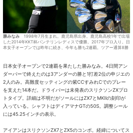
勝みなみ
1998年7月生まれ。鹿児島県出身。鹿児島高校1年で出場
した2014年KKT杯バンテリンレディスで優勝。2017年プロ入り。日
本女子オープンでは昨年に続き、今年も勝ち2連覇。ツアー通算8勝
日本女子オープンで2連覇を果たした勝みなみ。4日間アン
ダーパーで終えたのは3アンダーの勝と1打差2位の申ジエの
2人のみ。高難度セッティングの紫CCすみれCでのプレー
を支えた14本だ。ドライバーは未発表のスリクソンZXプロ
トタイプ。詳細は不明だがソールにはZX7とMKⅡの刻印が
入っている。シャフトはディアマナGTの50S。調整シール
には45.25インチの表示。
アイアンはスリクソンZX7とZX5のコンボ。経緯についてス