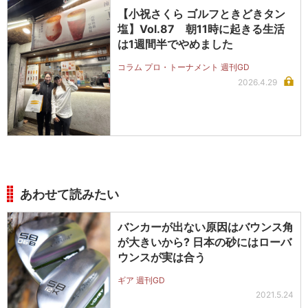
【小祝さくら ゴルフときどきタン
塩】Vol.87 朝11時に起きる生活
は1週間半でやめました
コラム プロ・トーナメント 週刊GD
2026.4.29
あわせて読みたい
バンカーが出ない原因はバウンス角
が大きいから? 日本の砂にはローバ
ウンスが実は合う
ギア 週刊GD
2021.5.24