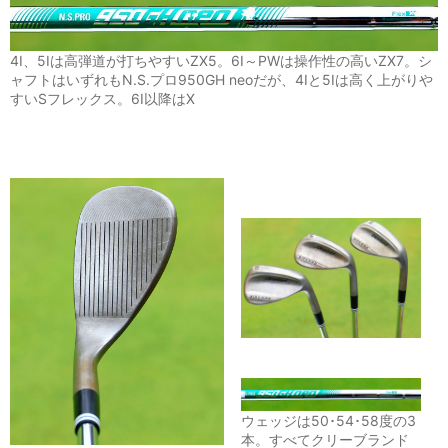
4I、5Iは高弾道が打ちやすいZX5。6I～PWは操作性の高いZX7。シ
ャフトはいずれもN.S.プロ950GH neoだが、4Iと5Iは高く上がりや
すいSフレックス。6I以降はX
ウェッジは50･54･58度の3
本。すべてクリーブランド