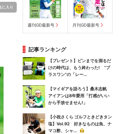
気に入り
週刊GD最新号
月刊GD最新号
記事ランキング
【プレゼント】ピンまでを測るだ
けの時代は、もう終わった! “プ
ラスワン”の「レー...
【マイギアを語ろう】桑木志帆
アイアンは8年愛用「打感がいい
から手放せません!」
【小祝さくら ゴルフときどきタン
塩】Vol.92 好きなものは魚、ナ
マコ酢、シャ...