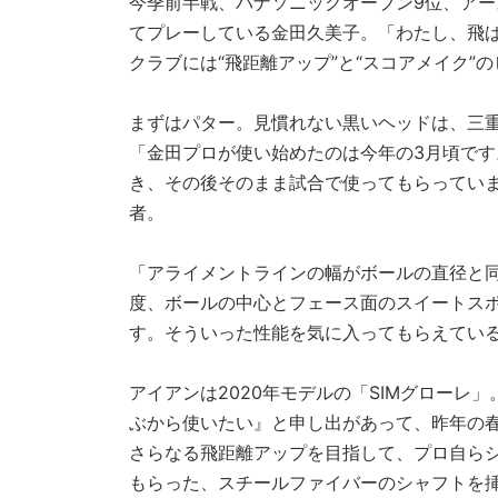
今季前半戦、パナソニックオープン9位、アー
てプレーしている金田久美子。「わたし、飛
クラブには“飛距離アップ”と“スコアメイク”
まずはパター。見慣れない黒いヘッドは、三重
「金田プロが使い始めたのは今年の3月頃で
き、その後そのまま試合で使ってもらってい
者。
「アライメントラインの幅がボールの直径と同
度、ボールの中心とフェース面のスイートス
す。そういった性能を気に入ってもらえてい
アイアンは2020年モデルの「SIMグロー
ぶから使いたい』と申し出があって、昨年の春か
さらなる飛距離アップを目指して、プロ自ら
もらった、スチールファイバーのシャフトを