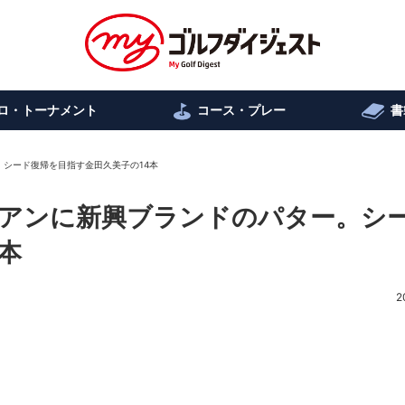
ロ・トーナメント
コース・プレー
書
シード復帰を目指す金田久美子の14本
アンに新興ブランドのパター。シ
本
2