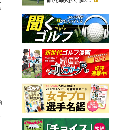
し
前でも叩かない、脳の...
の
。
ま
飛
、
て