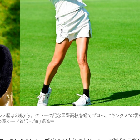
ルフ歴は3歳から。クラーク記念国際高校を経てプロへ。“キンクミ”の愛
。今季シード復活へ向け邁進中