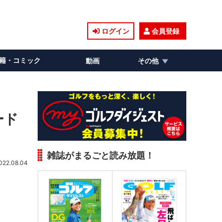
ログイン
会員登録
籍・コミック
動画
その他
ード
雑誌がまるごと読み放題！
022.08.04