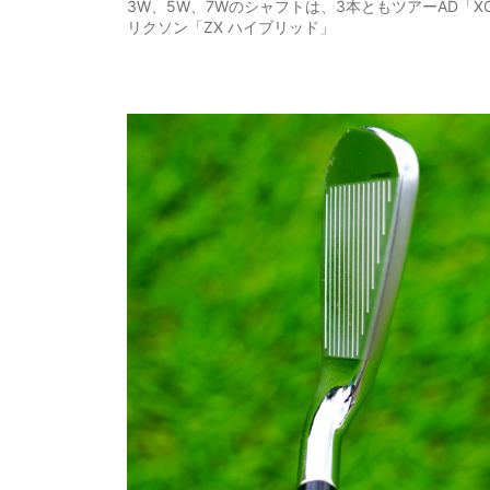
3W、5W、7Wのシャフトは、3本ともツアーAD「
リクソン「ZX ハイブリッド」