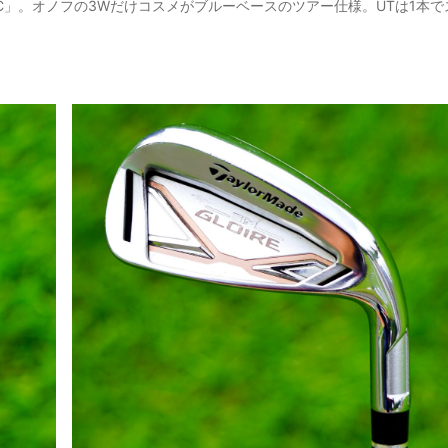
XC」。オノフの3Wだけコスメがブルーベースのツアー仕様。UTは1本で