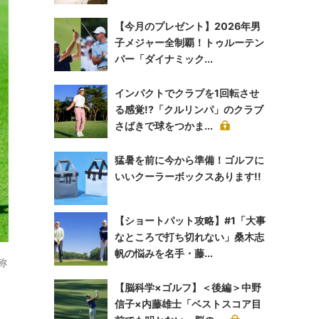
【今月のプレゼント】2026年男
子メジャー全制覇！トゥルーテン
パー「ダイナミック...
インパクトでクラブを1回転させ
る感覚!?「クルリンパ」のクラブ
さばきで球をつかま...
猛暑を前に今から準備！ゴルフに
いいクーラーボックスあります!!
【ショートパット攻略】#1「大事
なところで打ち切れない」桑木志
帆の悩みを名手・藤...
称
【脳科学×ゴルフ】＜後編＞中野
信子×内藤雄士「ベストスコア目