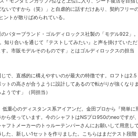
ス・モンダミンカップ7位など上位に入り、シード復活を目指
ばないですから（笑）」と自虐的に話すだけあり、契約フリー
のヒントが散りばめられている。
のパターブランド・ゴルディロックス社製の「モデル922」
す。知り合いを通じて『テストしてみたい』と声を掛けていただ
ます。市販モデルそのものです」とはゴルディロックスの担当
じで、直感的に構えやすいのが最大の特徴です。ロフトは2.5
ポットの高さが合うように設計してあるので転がりが強くなり
るようです」（同担当）
レ」。低重心のディスタンス系アイアンだ。金田プロから『簡単に
ら使っています。今のシャフトはNSプロ950のneoですが
シャフトメーカーのトゥルーテンパーさんにお願いして用意し
挿した、新しい1セットを作りました。こちらはまだテスト段階