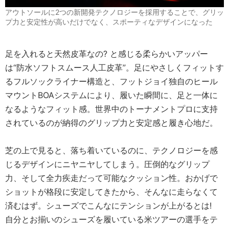
アウトソールに2つの新開発テクノロジーを採用することで、グリッ
プ力と安定性が高いだけでなく、スポーティなデザインになった
足を入れると天然皮革なの? と感じる柔らかいアッパー
は“防水ソフトスムース人工皮革”。足にやさしくフィットす
るフルソックライナー構造と、フットジョイ独自のヒール
マウントBOAシステムにより、履いた瞬間に、足と一体に
なるようなフィット感。世界中のトーナメントプロに支持
されているのが納得のグリップ力と安定感と履き心地だ。
芝の上で見ると、落ち着いているのに、テクノロジーを感
じるデザインにニヤニヤしてしまう。圧倒的なグリップ
力、そして全力疾走だって可能なクッション性。おかげで
ショットが格段に安定してきたから、そんなに走らなくて
済むはず。シューズでこんなにテンションが上がるとは!
自分とお揃いのシューズを履いている米ツアーの選手をテ