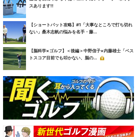
スあります!!
【ショートパット攻略】#1「大事なところで打ち切れ
ない」桑木志帆の悩みを名手・藤...
【脳科学×ゴルフ】＜後編＞中野信子×内藤雄士「ベス
トスコア目前でも叩かない、脳の...