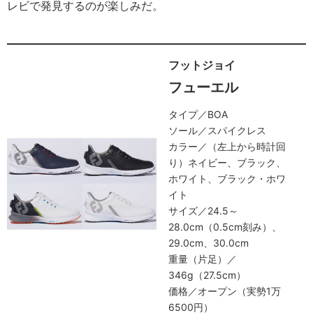
レビで発見するのが楽しみだ。
フットジョイ
フューエル
タイプ／BOA
ソール／スパイクレス
カラー／（左上から時計回
り）ネイビー、ブラック、
ホワイト、ブラック・ホワ
イト
サイズ／24.5～
28.0cm（0.5cm刻み）、
29.0cm、30.0cm
重量（片足）／
346g（27.5cm）
価格／オープン（実勢1万
6500円）