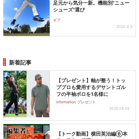
足元から気分一新。機能別"ニュー
シューズ"選び
ギア
2020.4.3
新着記事
【プレゼント】軸が整う！トッ
ププロも愛用するデサントゴル
フの半袖ポロを1名様に
information
プレゼント
2026.08.08
【トーク動画】横田英治編⑥本