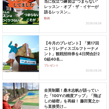
当に役立つ練習は“つまらない”
レッスン・オブ・ザ・イヤーが
語るレッスン…
動画
2026.08.06
【今月のプレゼント】「第17回
ニトリレディスゴルフトーナメ
ント」観戦招待券を4日間合計2
0組40名…
プレゼント
2026.08.06
全英制覇！桑木志帆が語ってい
た「100Yの精度アップ」「飛ば
しの秘密」を再録！ 藤田寛之か
ら直接受け…