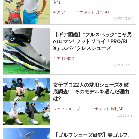
レ』
ギア プロ・トーナメント 月刊GD
2022.10.31
【ギア図鑑】“フルスペック”こそ男
のロマン! フットジョイ「PRO/SL
X」スパイクレスシューズ
ギア 月刊GD
2024.3.25
女子プロ22人の愛用シューズを徹
底調査! そのモデルを選んだ理由
は?
ファッション プロ・トーナメント 週刊GD
2025.7.9
【ゴルフシューズ研究】春ゴルフ、