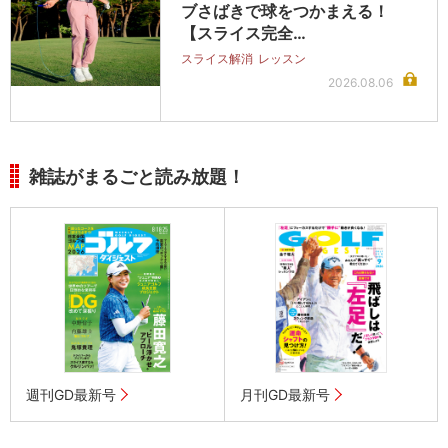
ブさばきで球をつかまえる！
【スライス完全…
スライス解消
レッスン
2026.08.06
雑誌がまるごと読み放題！
週刊GD最新号
月刊GD最新号