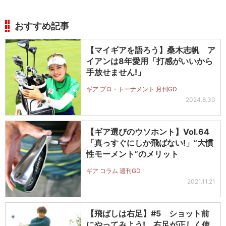
おすすめ記事
【マイギアを語ろう】桑木志帆 ア
イアンは8年愛用「打感がいいから
手放せません!」
ギア プロ・トーナメント 月刊GD
2024.8.30
【ギア選びのウソホント】Vol.64
「真っすぐにしか飛ばない!」“大慣
性モーメント”のメリット
ギア コラム 週刊GD
2021.11.21
【飛ばしは右足】#5 ショット前
にやってみよう! 右足が正しく使