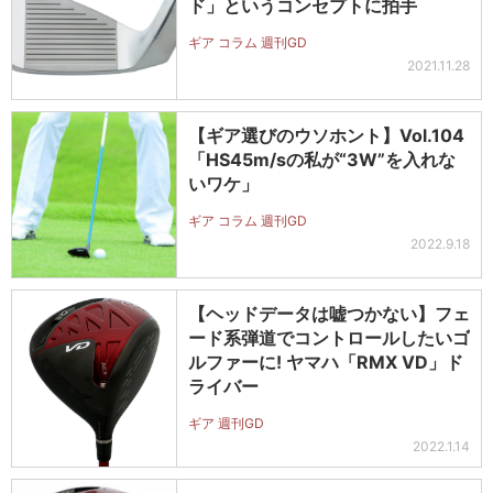
ド」というコンセプトに拍手
ギア コラム 週刊GD
2021.11.28
【ギア選びのウソホント】Vol.104
「HS45m/sの私が“3W”を入れな
いワケ」
ギア コラム 週刊GD
2022.9.18
【ヘッドデータは嘘つかない】フェ
ード系弾道でコントロールしたいゴ
ルファーに! ヤマハ「RMX VD」ド
ライバー
ギア 週刊GD
2022.1.14