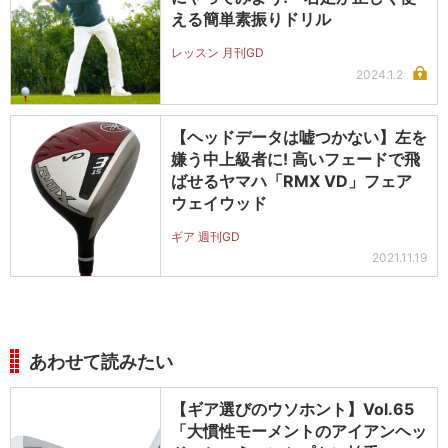
える簡単素振りドリル
レッスン 月刊GD
2024.1.2
【ヘッドデータは嘘つかない】左を
嫌う中上級者に! 高いフェードで飛
ばせるヤマハ「RMX VD」フェア
ウェイウッド
ギア 週刊GD
2021.11.19
あわせて読みたい
【ギア選びのウソホント】Vol.65
「大慣性モーメントのアイアンヘッ