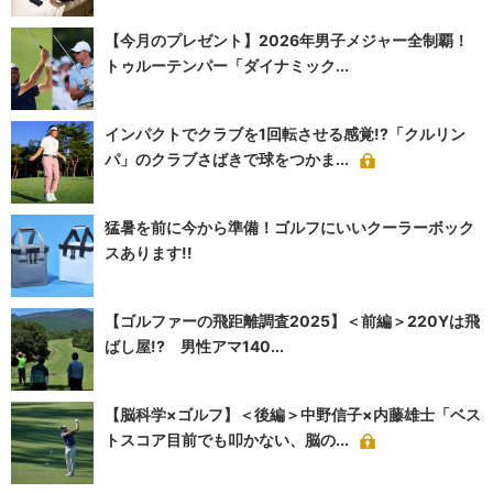
【今月のプレゼント】2026年男子メジャー全制覇！
トゥルーテンパー「ダイナミック...
インパクトでクラブを1回転させる感覚!?「クルリン
パ」のクラブさばきで球をつかま...
猛暑を前に今から準備！ゴルフにいいクーラーボック
スあります!!
【ゴルファーの飛距離調査2025】＜前編＞220Yは飛
ばし屋!? 男性アマ140...
【脳科学×ゴルフ】＜後編＞中野信子×内藤雄士「ベス
トスコア目前でも叩かない、脳の...