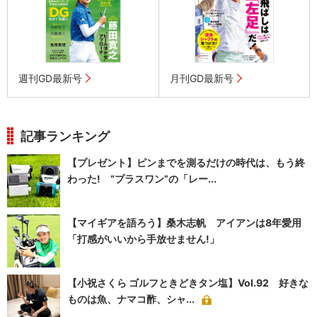
週刊GD最新号
月刊GD最新号
記事ランキング
【プレゼント】ピンまでを測るだけの時代は、もう終
わった! “プラスワン”の「レー...
【マイギアを語ろう】桑木志帆 アイアンは8年愛用
「打感がいいから手放せません!」
【小祝さくら ゴルフときどきタン塩】Vol.92 好きな
ものは魚、ナマコ酢、シャ...