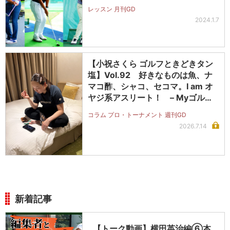
レッスン 月刊GD
2024.1.7
【小祝さくら ゴルフときどきタン
塩】Vol.92 好きなものは魚、ナ
マコ酢、シャコ、セコマ。I am オ
ヤジ系アスリート！ – Myゴルフ
ダイジェスト
コラム プロ・トーナメント 週刊GD
2026.7.14
新着記事
【トーク動画】横田英治編⑥本