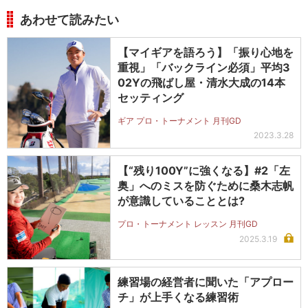
あわせて読みたい
【マイギアを語ろう】「振り心地を
重視」「バックライン必須」平均3
02Yの飛ばし屋・清水大成の14本
セッティング
ギア プロ・トーナメント 月刊GD
2023.3.28
【“残り100Y”に強くなる】#2「左
奥」へのミスを防ぐために桑木志帆
が意識していることとは?
プロ・トーナメント レッスン 月刊GD
2025.3.19
練習場の経営者に聞いた「アプロー
チ」が上手くなる練習術