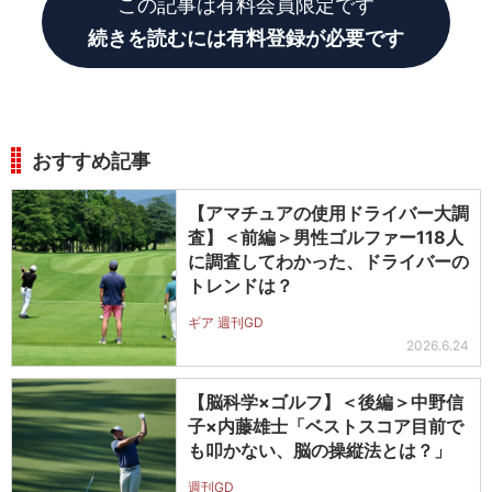
この記事は有料会員限定です
続きを読むには有料登録が必要です
おすすめ記事
【アマチュアの使用ドライバー大調
査】＜前編＞男性ゴルファー118人
に調査してわかった、ドライバーの
トレンドは？
ギア 週刊GD
2026.6.24
【脳科学×ゴルフ】＜後編＞中野信
子×内藤雄士「ベストスコア目前で
も叩かない、脳の操縦法とは？」
週刊GD