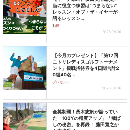
当に役立つ練習は“つまらない”
レッスン・オブ・ザ・イヤーが
語るレッスン…
動画
2026.08.06
【今月のプレゼント】「第17回
ニトリレディスゴルフトーナメ
ント」観戦招待券を4日間合計2
0組40名…
プレゼント
2026.08.06
全英制覇！桑木志帆が語ってい
た「100Yの精度アップ」「飛ば
しの秘密」を再録！ 藤田寛之か