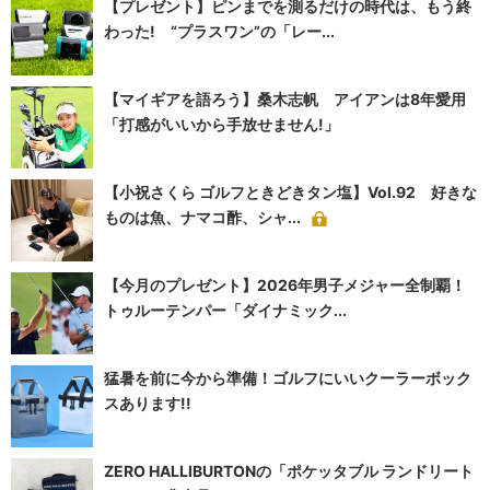
【プレゼント】ピンまでを測るだけの時代は、もう終
わった! “プラスワン”の「レー...
【マイギアを語ろう】桑木志帆 アイアンは8年愛用
「打感がいいから手放せません!」
【小祝さくら ゴルフときどきタン塩】Vol.92 好きな
ものは魚、ナマコ酢、シャ...
【今月のプレゼント】2026年男子メジャー全制覇！
トゥルーテンパー「ダイナミック...
猛暑を前に今から準備！ゴルフにいいクーラーボック
スあります!!
ZERO HALLIBURTONの「ポケッタブル ランドリート