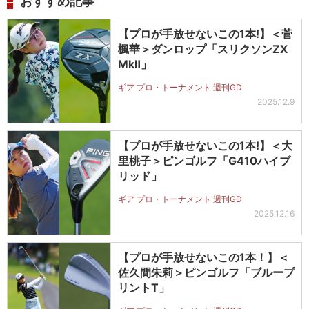
おすすめ記事
【プロが手放せないこの1本!】＜菅
楓華＞ダンロップ「スリクソンZX
MkⅡ」
ギア プロ・トーナメント 週刊GD
2025.12.9
【プロが手放せないこの1本!】＜大
里桃子＞ピンゴルフ「G410ハイブ
リッド」
ギア プロ・トーナメント 週刊GD
2025.12.16
【プロが手放せないこの1本！】＜
佐久間朱莉＞ピンゴルフ「ブループ
リントT」