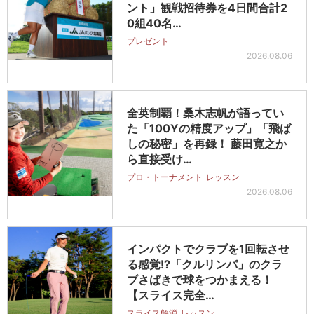
ント」観戦招待券を4日間合計2
0組40名…
プレゼント
2026.08.06
全英制覇！桑木志帆が語ってい
た「100Yの精度アップ」「飛ば
しの秘密」を再録！ 藤田寛之か
ら直接受け…
プロ・トーナメント
レッスン
2026.08.06
インパクトでクラブを1回転させ
る感覚!?「クルリンパ」のクラ
ブさばきで球をつかまえる！
【スライス完全…
スライス解消
レッスン