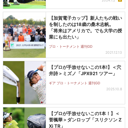
2024.1.2
【加賀電子カップ】新人たちの戦い
を制したのは18歳の桑木志帆。
「将来はアメリカで。でも大学の授
業にも出たい」
プロ・トーナメント 週刊GD
2021.12.13
【プロが手放せないこの1本!】＜穴
井詩＞ミズノ「JPX921 ツアー」
ギア プロ・トーナメント 週刊GD
2025.10.8
【プロが手放せないこの1本！】＜
菅楓華＞ダンロップ「スリクソン Z
Xi TR」