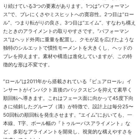
り続けている3つの要素があります。1つは“パフォーマン
ス”で、ブレにくさやミスヒットへの寛容性。2つ目は“ロー
ル”、つまり転がりの良さ。3つ目は“エイム”、すなわち構え
たときのアライメントの取りやすさです。“パフォーマン
ス”はヘッド外周に重量を配置し、クモが足を広げたような
独特のシルエットで慣性モーメントを大きくし、ヘッドの
ブレを抑えます。素材や構造は進化していますが、この特
徴的な形は不変です。
“ロール”は2011年から搭載されている『ピュアロール』イ
ンサートがインパクト直後のバックスピンを抑えて素早く
順回転へ導きます。これはフェース面に向かって45度下向
きに傾斜したグルーブ（溝）が特徴で、設計上は毎分25〜
50回転の順回転を発生させます。“エイム”においても、一
本線、T字、ボール幅の『トゥルーパスアライメント』な
ど、多彩なアライメントを開発し、視覚的な構えやすさを