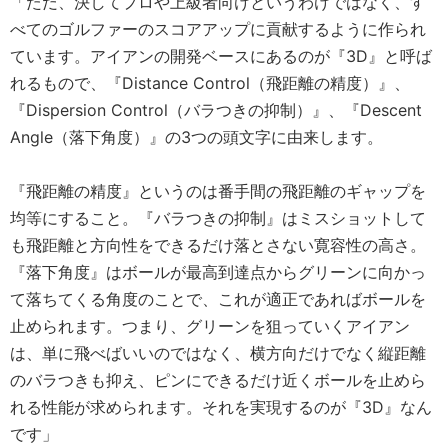
「ただ、決してプロや上級者向けというわけではなく、す
べてのゴルファーのスコアアップに貢献するように作られ
ています。アイアンの開発ベースにあるのが『3D』と呼ば
れるもので、『Distance Control（飛距離の精度）』、
『Dispersion Control（バラつきの抑制）』、『Descent
Angle（落下角度）』の3つの頭文字に由来します。
『飛距離の精度』というのは番手間の飛距離のギャップを
均等にすること。『バラつきの抑制』はミスショットして
も飛距離と方向性をできるだけ落とさない寛容性の高さ。
『落下角度』はボールが最高到達点からグリーンに向かっ
て落ちてくる角度のことで、これが適正であればボールを
止められます。つまり、グリーンを狙っていくアイアン
は、単に飛べばいいのではなく、横方向だけでなく縦距離
のバラつきも抑え、ピンにできるだけ近くボールを止めら
れる性能が求められます。それを実現するのが『3D』なん
です」