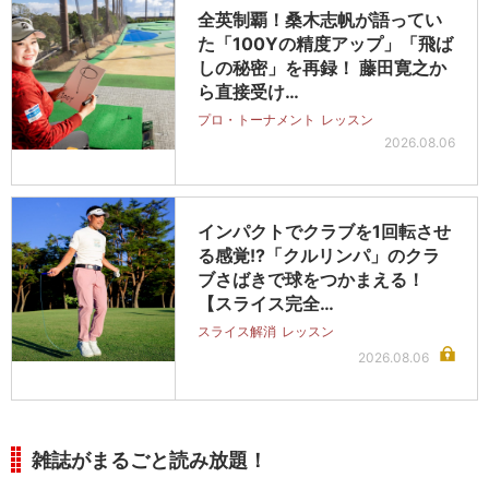
全英制覇！桑木志帆が語ってい
た「100Yの精度アップ」「飛ば
しの秘密」を再録！ 藤田寛之か
ら直接受け…
プロ・トーナメント
レッスン
2026.08.06
インパクトでクラブを1回転させ
る感覚!?「クルリンパ」のクラ
ブさばきで球をつかまえる！
【スライス完全…
スライス解消
レッスン
2026.08.06
雑誌がまるごと読み放題！