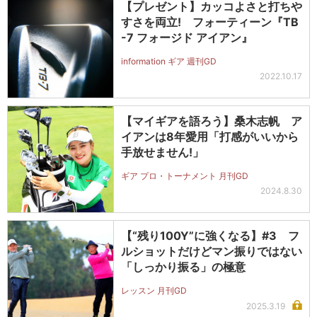
【プレゼント】カッコよさと打ちや
すさを両立! フォーティーン『TB
-7 フォージド アイアン』
information ギア 週刊GD
2022.10.17
【マイギアを語ろう】桑木志帆 ア
イアンは8年愛用「打感がいいから
手放せません!」
ギア プロ・トーナメント 月刊GD
2024.8.30
【“残り100Y”に強くなる】#3 フ
ルショットだけどマン振りではない
「しっかり振る」の極意
レッスン 月刊GD
2025.3.19