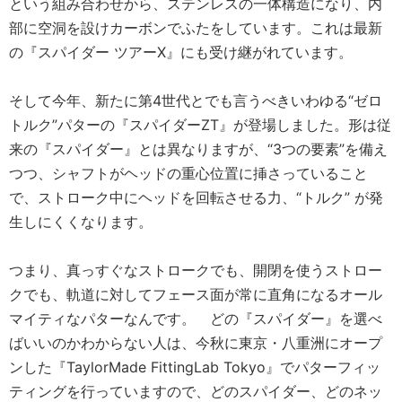
という組み合わせから、ステンレスの一体構造になり、内
部に空洞を設けカーボンでふたをしています。これは最新
の『スパイダー ツアーX』にも受け継がれています。
そして今年、新たに第4世代とでも言うべきいわゆる“ゼロ
トルク”パターの『スパイダーZT』が登場しました。形は従
来の『スパイダー』とは異なりますが、“3つの要素”を備え
つつ、シャフトがヘッドの重心位置に挿さっていること
で、ストローク中にヘッドを回転させる力、“トルク” が発
生しにくくなります。
つまり、真っすぐなストロークでも、開閉を使うストロー
クでも、軌道に対してフェース面が常に直角になるオール
マイティなパターなんです。 どの『スパイダー』を選べ
ばいいのかわからない人は、今秋に東京・八重洲にオープ
ンした『TaylorMade FittingLab Tokyo』でパターフィッ
ティングを行っていますので、どのスパイダー、どのネッ