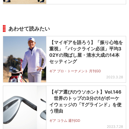
あわせて読みたい
【マイギアを語ろう】「振り心地を
重視」「バックライン必須」平均3
02Yの飛ばし屋・清水大成の14本
セッティング
ギア プロ・トーナメント 月刊GD
2023.3.28
【ギア選びのウソホント】Vol.146
世界のトップの3分の1がボーケ
イウェッジの「Tグラインド」を使
う理由
ギア コラム 週刊GD
2023.7.28