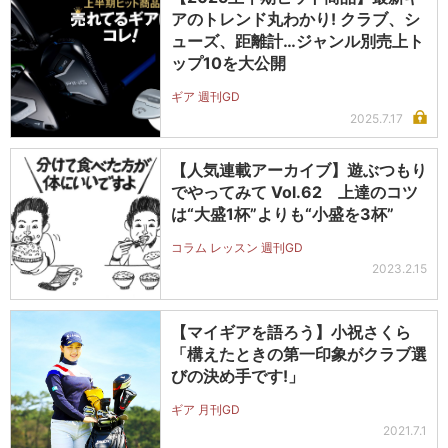
アのトレンド丸わかり! クラブ、シ
ューズ、距離計…ジャンル別売上ト
ップ10を大公開
ギア 週刊GD
2025.7.17
【人気連載アーカイブ】遊ぶつもり
でやってみて Vol.62 上達のコツ
は“大盛1杯”よりも“小盛を3杯”
コラム レッスン 週刊GD
2023.2.15
【マイギアを語ろう】小祝さくら
「構えたときの第一印象がクラブ選
びの決め手です!」
ギア 月刊GD
2021.7.1