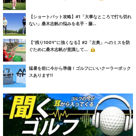
【ショートパット攻略】#1「大事なところで打ち切れ
ない」桑木志帆の悩みを名手・藤...
【“残り100Y”に強くなる】#2「左奥」へのミスを防
ぐために桑木志帆が意識して...
猛暑を前に今から準備！ゴルフにいいクーラーボック
スあります!!