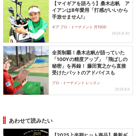
【マイギアを語ろう】桑木志帆 ア
イアンは8年愛用「打感がいいから
手放せません!」
ギア プロ・トーナメント 月刊GD
2024.8.30
全英制覇！桑木志帆が語っていた
「100Yの精度アップ」「飛ばしの
秘密」を再録！ 藤田寛之から直接
受けたパットのアドバイスも
プロ・トーナメント レッスン
2026.8.6
あわせて読みたい
【2025上半期ヒット商品】最新ギ