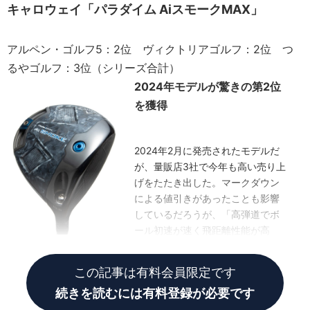
キャロウェイ「パラダイム AiスモークMAX」
アルペン・ゴルフ5：2位 ヴィクトリアゴルフ：2位 つ
るやゴルフ：3位（シリーズ合計）
2024年モデルが驚きの第2位
を獲得
2024年2月に発売されたモデルだ
が、量販店3社で今年も高い売り上
げをたたき出した。マークダウン
による値引きがあったことも影響
しているだろうが、「高弾道でボ
ール初速が速く飛距離性能が高
い」と今も評判
この記事は有料会員限定です
続きを読むには有料登録が必要です