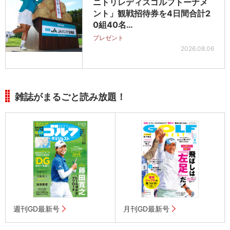
ニトリレディスゴルフトーナメ
ント」観戦招待券を4日間合計2
0組40名…
プレゼント
2026.08.06
雑誌がまるごと読み放題！
週刊GD最新号
月刊GD最新号