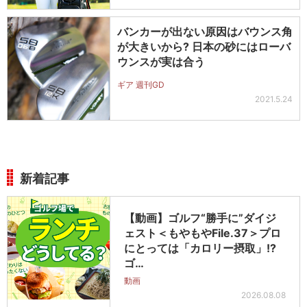
バンカーが出ない原因はバウンス角
が大きいから? 日本の砂にはローバ
ウンスが実は合う
ギア 週刊GD
2021.5.24
新着記事
【動画】ゴルフ“勝手に”ダイジ
ェスト＜もやもやFile.37＞プロ
にとっては「カロリー摂取」!?
ゴ…
動画
2026.08.08