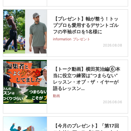
【プレゼント】軸が整う！トッ
ププロも愛用するデサントゴル
フの半袖ポロを1名様に
information
プレゼント
2026.08.08
【トーク動画】横田英治編⑥本
当に役立つ練習は“つまらない”
レッスン・オブ・ザ・イヤーが
語るレッスン…
動画
2026.08.06
【今月のプレゼント】「第17回