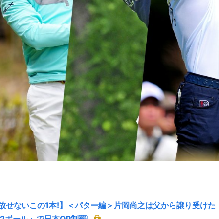
放せないこの1本!】＜パター編＞片岡尚之は父から譲り受けた
2ボール」で日本OP制覇!