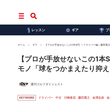
レッスン
ギア
プ
ホーム
ギア
【プロが手放せないこの1本SP】＜ドライバー編＞藤田寛
【プロが手放せないこの1本S
モノ「球をつかまえたり抑え
週刊ゴルフダイジェスト
KEYWORD
ドライバー
中古
川崎春花
藤田寛之
金澤志奈
金