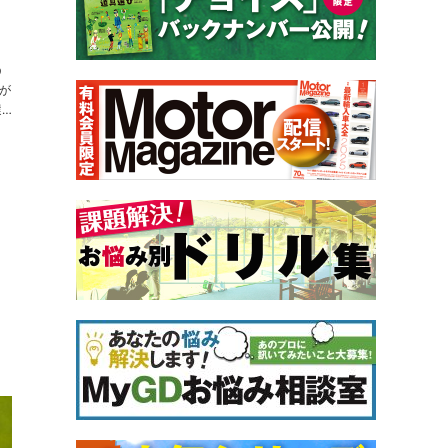
!
う
が