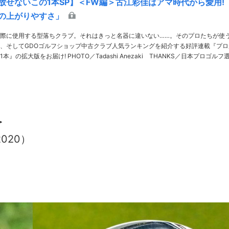
放せないこの1本SP】＜FW編＞古江彩佳はアマ時代から愛用
の上がりやすさ」
際に使用する型落ちクラブ。それはきっと名器に違いない……。そのプロたちが使
、そしてGDOゴルフショップ中古クラブ人気ランキングを紹介する好評連載『プロ
OTO／Tadashi Anezaki THANKS／日本プロゴルフ選
野陸也の手放せないFW＞テーラー……
＞
020）