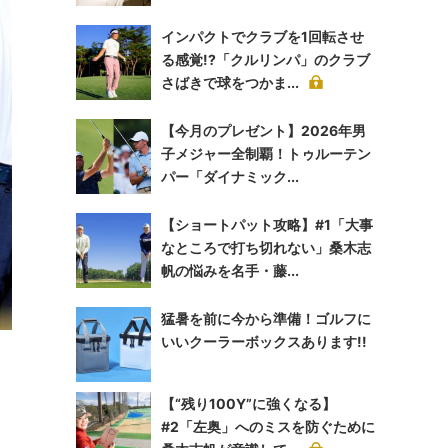
インパクトでクラブを1回転させ
る感覚!?「クルリンパ」のクラブ
さばきで球をつかま...
【今月のプレゼント】2026年男
子メジャー全制覇！トゥルーテン
パー「ダイナミック...
【ショートパット攻略】#1「大事
なところで打ち切れない」桑木志
帆の悩みを名手・藤...
猛暑を前に今から準備！ゴルフに
いいクーラーボックスあります!!
【“残り100Y”に強くなる】
#2「左奥」へのミスを防ぐために