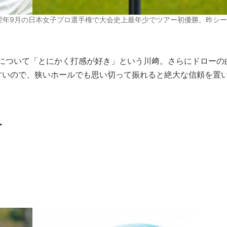
翌年9月の日本女子プロ選手権で大会史上最年少でツアー初優勝。昨シー
ーについて「とにかく打感が好き」という川﨑。さらにドローの
すいので、狭いホールでも思い切って振れると絶大な信頼を置
＞