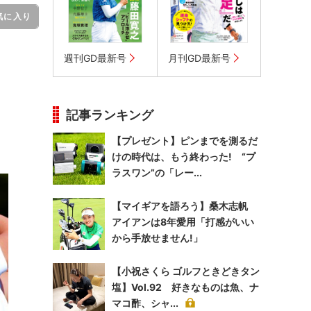
気に入り
週刊GD最新号
月刊GD最新号
1
記事ランキング
【プレゼント】ピンまでを測るだ
けの時代は、もう終わった! “プ
ラスワン”の「レー...
【マイギアを語ろう】桑木志帆
アイアンは8年愛用「打感がいい
から手放せません!」
【小祝さくら ゴルフときどきタン
塩】Vol.92 好きなものは魚、ナ
マコ酢、シャ...