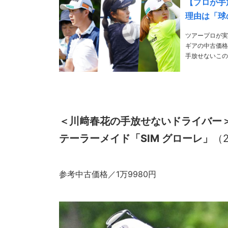
【プロが手
理由は「球
ツアープロが実
ギアの中古価格
手放せないこの1本』の拡大版をお届け! PH
手権 ＜星
＜
川﨑春花
の手放せないドライバー
テーラーメイド「SIM グローレ」
（2
参考中古価格／1万9980円