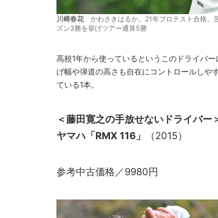
川﨑春花
かわさきはるか。21年プロテスト合格。
ズン3勝を挙げツアー通算5勝
高校1年から使っているというこのドライバ
げ幅や弾道の高さも自在にコントロールしや
ている1本。
＜
藤田寛之
の手放せないドライバー
ヤマハ「RMX 116」
（2015）
参考中古価格／9980円