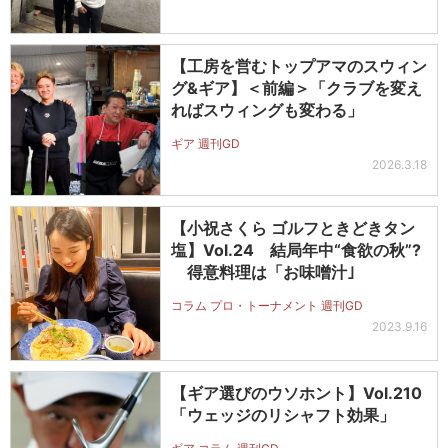
【工房を営むトップアマのスウィン
グ&ギア】＜前編＞「クラブを変え
ればスウィングも変わる」
ギア 週刊GD
2026.3.18
【小祝さくら ゴルフときどきタン
塩】Vol.24 結局年中“食欲の秋”?
得意料理は「お味噌汁｣
コラム プロ・トーナメント 週刊GD
2023.9.16
【ギア選びのウソホント】Vol.210
「ウェッジのリシャフト効果」