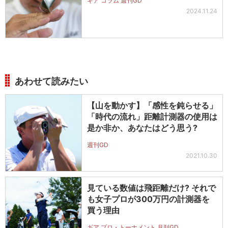
ギア コラム 週刊GD
2024.11.24
あわせて読みたい
【山を動かす】「感性を鈍らせる」
「時代の流れ」距離計測器の使用は
是か非か、あなたはどう思う?
週刊GD
2021.10.30
見ている数値は飛距離だけ? それで
も女子プロが300万円の計測器を
買う理由
ギア プロ・トーナメント 月刊GD