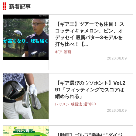
新着記事
【ギア王】ツアーでも注目！ ス
コッティキャメロン、ピン、オ
デッセイ 最新パター3モデルを
打ち比べ！【…
ギア
動画
2026.08.09
【ギア選びのウソホント】Vol.2
91「フィッティングでスコアは
縮められる」
レッスン
練習法
週刊GD
2026.08.09
【動画】ゴルフ“勝手に”ダイジ