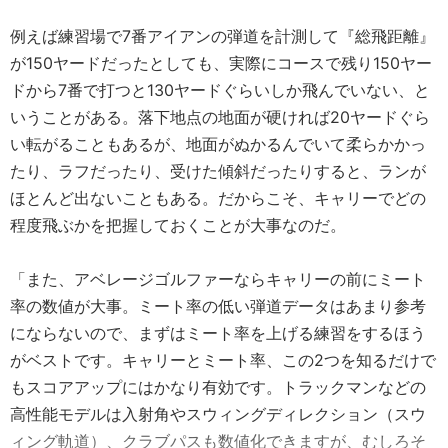
例えば練習場で7番アイアンの弾道を計測して『総飛距離』
が150ヤードだったとしても、実際にコースで残り150ヤー
ドから7番で打つと130ヤードぐらいしか飛んでいない、と
いうことがある。落下地点の地面が硬ければ20ヤードぐら
い転がることもあるが、地面がぬかるんでいて柔らかかっ
たり、ラフだったり、受けた傾斜だったりすると、ランが
ほとんど出ないこともある。だからこそ、キャリーでどの
程度飛ぶかを把握しておくことが大事なのだ。
「また、アベレージゴルファーならキャリーの前にミート
率の数値が大事。ミート率の低い弾道データはあまり参考
にならないので、まずはミート率を上げる練習をするほう
がベストです。キャリーとミート率、この2つを知るだけで
もスコアアップにはかなり有効です。トラックマンなどの
高性能モデルは入射角やスウィングディレクション（スウ
ィング軌道）、クラブパスも数値化できますが、むしろそ