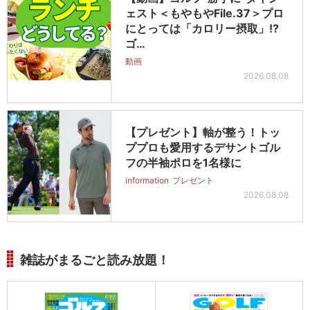
ェスト＜もやもやFile.37＞プロ
にとっては「カロリー摂取」!?
ゴ…
動画
2026.08.08
【プレゼント】軸が整う！トッ
ププロも愛用するデサントゴル
フの半袖ポロを1名様に
information
プレゼント
2026.08.08
雑誌がまるごと読み放題！