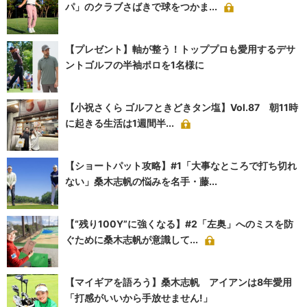
パ」のクラブさばきで球をつかま...
【プレゼント】軸が整う！トッププロも愛用するデサ
ントゴルフの半袖ポロを1名様に
【小祝さくら ゴルフときどきタン塩】Vol.87 朝11時
に起きる生活は1週間半...
【ショートパット攻略】#1「大事なところで打ち切れ
ない」桑木志帆の悩みを名手・藤...
【“残り100Y”に強くなる】#2「左奥」へのミスを防
ぐために桑木志帆が意識して...
【マイギアを語ろう】桑木志帆 アイアンは8年愛用
「打感がいいから手放せません!」