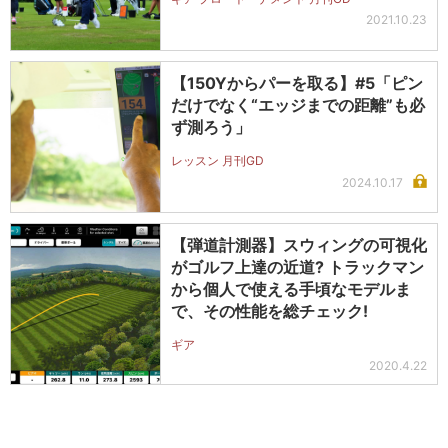
2021.10.23
【150Yからパーを取る】#5「ピン
だけでなく“エッジまでの距離”も必
ず測ろう」
レッスン 月刊GD
2024.10.17
【弾道計測器】スウィングの可視化
がゴルフ上達の近道? トラックマン
から個人で使える手頃なモデルま
で、その性能を総チェック!
ギア
2020.4.22