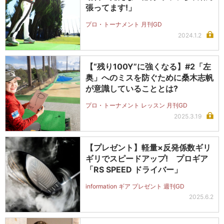
張ってます!」
プロ・トーナメント 月刊GD
2024.1.2
【“残り100Y”に強くなる】#2「左
奥」へのミスを防ぐために桑木志帆
が意識していることとは?
プロ・トーナメント レッスン 月刊GD
2025.3.19
【プレゼント】軽量×反発係数ギリ
ギリでスピードアップ! プロギア
「RS SPEED ドライバー」
information ギア プレゼント 週刊GD
2025.6.2