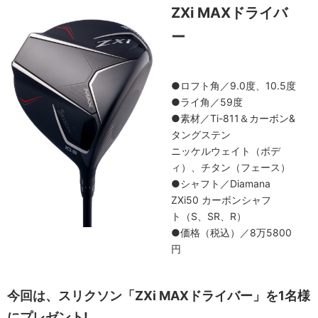
ZXi MAXドライバ
ー
●ロフト角／9.0度、10.5度
●ライ角／59度
●素材／Ti-811＆カーボン&
タングステン
ニッケルウェイト（ボデ
ィ）、チタン（フェース）
●シャフト／Diamana
ZXi50 カーボンシャフ
ト（S、SR、R）
●価格（税込）／8万5800
円
今回は、
スリクソン
「
ZXi MAXドライバー
」を1名様
にプレゼント!