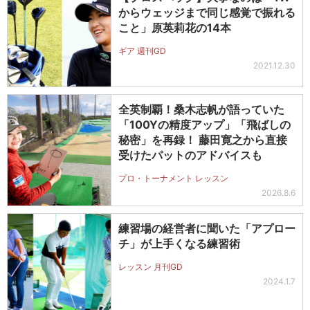
からウェッジまで同じ感覚で振れる
こと」原英莉花の14本
ギア 週刊GD
2021.12.30
全英制覇！桑木志帆が語っていた
「100Yの精度アップ」「飛ばしの
秘密」を再録！ 藤田寛之から直接
受けたパットのアドバイスも
プロ・トーナメント レッスン
2026.8.6
練習場の経営者に聞いた「アプロー
チ」が上手くなる練習術
レッスン 月刊GD
2024.1.7