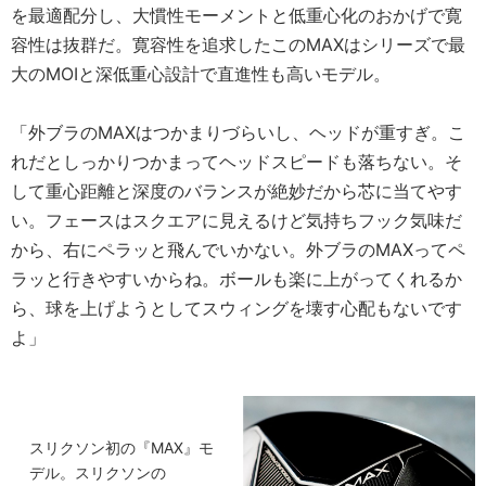
を最適配分し、大慣性モーメントと低重心化のおかげで寛
容性は抜群だ。寛容性を追求したこのMAXはシリーズで最
大のMOIと深低重心設計で直進性も高いモデル。
「外ブラのMAXはつかまりづらいし、ヘッドが重すぎ。こ
れだとしっかりつかまってヘッドスピードも落ちない。そ
して重心距離と深度のバランスが絶妙だから芯に当てやす
い。フェースはスクエアに見えるけど気持ちフック気味だ
から、右にペラッと飛んでいかない。外ブラのMAXってペ
ラッと行きやすいからね。ボールも楽に上がってくれるか
ら、球を上げようとしてスウィングを壊す心配もないです
よ」
スリクソン初の『MAX』モ
デル。スリクソンの