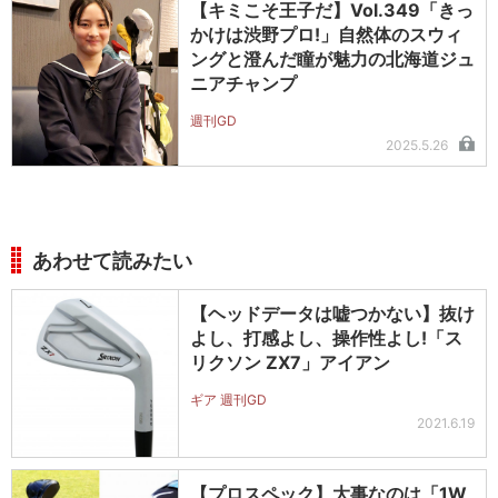
【キミこそ王子だ】Vol.349「きっ
かけは渋野プロ!」自然体のスウィ
ングと澄んだ瞳が魅力の北海道ジュ
ニアチャンプ
週刊GD
2025.5.26
あわせて読みたい
【ヘッドデータは嘘つかない】抜け
よし、打感よし、操作性よし!「ス
リクソン ZX7」アイアン
ギア 週刊GD
2021.6.19
【プロスペック】大事なのは「1W