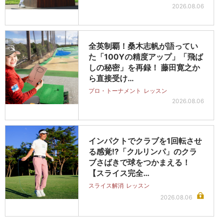
2026.08.06
全英制覇！桑木志帆が語ってい
た「100Yの精度アップ」「飛ば
しの秘密」を再録！ 藤田寛之か
ら直接受け…
プロ・トーナメント
レッスン
2026.08.06
インパクトでクラブを1回転させ
る感覚!?「クルリンパ」のクラ
ブさばきで球をつかまえる！
【スライス完全…
スライス解消
レッスン
2026.08.06