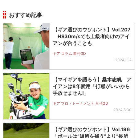
おすすめ記事
【ギア選びのウソホント】Vol.207
HS30m/sでも上級者向けのアイ
アンが合うことも
ギア コラム 週刊GD
2024.11.2
【マイギアを語ろう】桑木志帆 ア
イアンは8年愛用「打感がいいから
手放せません!」
ギア プロ・トーナメント 月刊GD
2024.8.30
【ギア選びのウソホント】Vol.196
「ボールは“短所を補う”より“長所