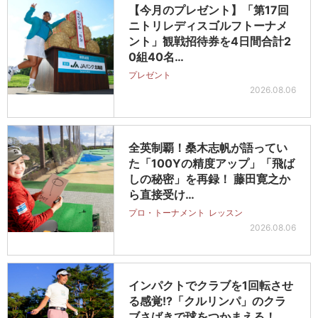
【今月のプレゼント】「第17回
ニトリレディスゴルフトーナメ
ント」観戦招待券を4日間合計2
0組40名…
プレゼント
2026.08.06
全英制覇！桑木志帆が語ってい
た「100Yの精度アップ」「飛ば
しの秘密」を再録！ 藤田寛之か
ら直接受け…
プロ・トーナメント
レッスン
2026.08.06
インパクトでクラブを1回転させ
る感覚!?「クルリンパ」のクラ
ブさばきで球をつかまえる！