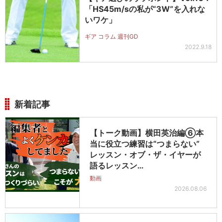
「HS45m/sの私が“3W”を入れな
いワケ」
ギア コラム 週刊GD
2022.9.18
新着記事
【トーク動画】横田英治編⑥本
当に役立つ練習は“つまらない”
レッスン・オブ・ザ・イヤーが
語るレッスン…
動画
2026.08.06