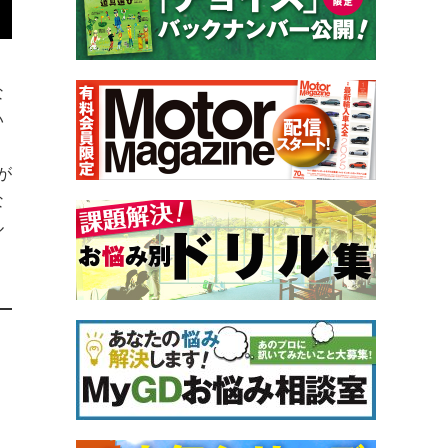
な
い
が
な
ル