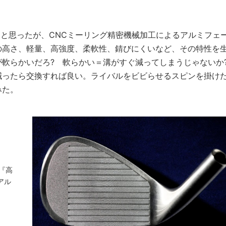
 と思ったが、CNCミーリング精密機械加工によるアルミフェ
の高さ、軽量、高強度、柔軟性、錆びにくいなど、その特性を
軟らかいだろ? 軟らかい＝溝がすぐ減ってしまうじゃないか
減ったら交換すれば良い。ライバルをビビらせるスピンを掛け
みた。
『高
アル