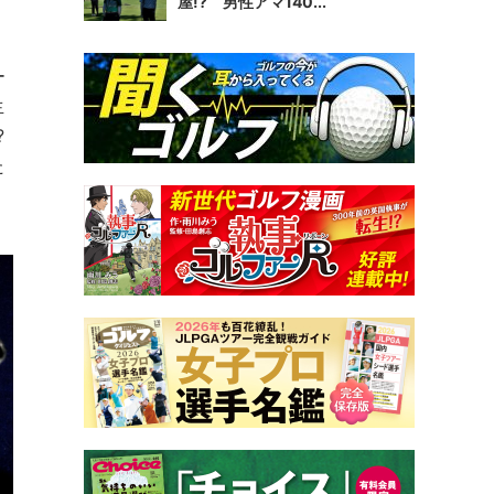
屋!? 男性アマ140...
ー
生
?
た