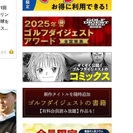
1回
ルリン
で球を
イス完
.8.6