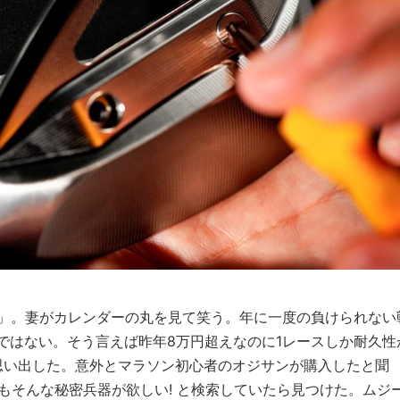
?」。妻がカレンダーの丸を見て笑う。年に一度の負けられない
ではない。そう言えば昨年8万円超えなのに1レースしか耐久性
思い出した。意外とマラソン初心者のオジサンが購入したと聞
俺もそんな秘密兵器が欲しい! と検索していたら見つけた。ムジ