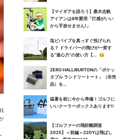
【マイギアを語ろう】桑木志帆
アイアンは8年愛用「打感がいい
から手放せません!」
塩ビパイプを真っすぐ投げられ
る？ ドライバーの飛びが一変す
る“遠心力”の使い方【...
ZERO HALLIBURTONの「ポケッ
タブル ランドリートート」（非売
品）を...
猛暑を前に今から準備！ゴルフに
いいクーラーボックスあります!!
戦
が
【ゴルファーの飛距離調査
2025】＜前編＞220Yは飛ばし
ー