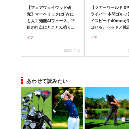
【フェアウェイウッド研
【ツアーワールド XP-
究】マーベリックはFWに
ライバー 本間ゴルフ
も人工知能AIフェース。下
ドスピード40m/s
目の打点にとことん強く、
ばせる。ヘッドと純
芝の上から打ちやすい!
フトがベストマッチ!
ギア
ギア
2020.2.12
あわせて読みたい