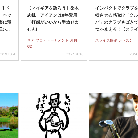
1 ド
【マイギアを語ろう】桑木
インパクトでクラブを
】ヘッ
志帆 アイアンは8年愛用
転させる感覚!?「ク
が楽に飛
「打感がいいから手放せま
パ」のクラブさばき
正シャ
せん!」
つかまえる！【スラ
全撲滅】＜後編＞
ギア プロ・トーナメント 月刊
スライス解消 レッスン
GD
2019.10.4
2024.8.30
2026