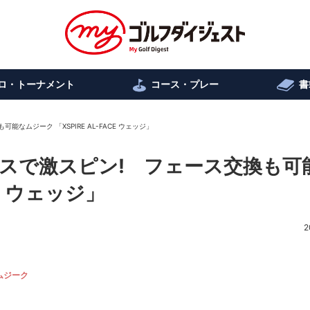
ロ・トーナメント
コース・プレー
書
ムジーク 「XSPIRE AL-FACE ウェッジ」
スで激スピン! フェース交換も可
CE ウェッジ」
2
ムジーク