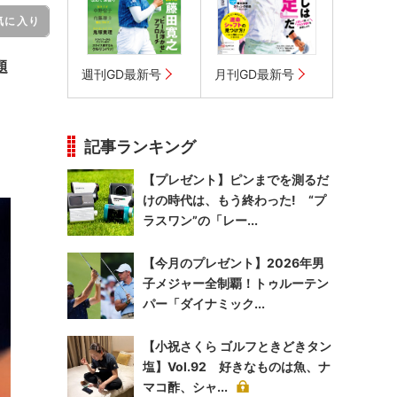
気に入り
題
週刊GD最新号
月刊GD最新号
記事ランキング
【プレゼント】ピンまでを測るだ
けの時代は、もう終わった! “プ
ラスワン”の「レー...
【今月のプレゼント】2026年男
子メジャー全制覇！トゥルーテン
パー「ダイナミック...
【小祝さくら ゴルフときどきタン
塩】Vol.92 好きなものは魚、ナ
マコ酢、シャ...