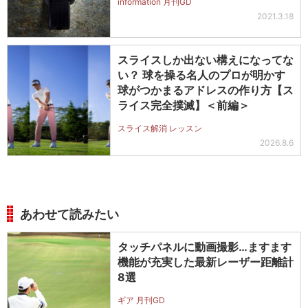
information 月刊GD
2021.3.18
スライスしか出ない構えになってな
い？ 球を操る名人のプロが明かす
球がつかまるアドレスの作り方【ス
ライス完全撲滅】＜前編＞
スライス解消 レッスン
2026.8.6
あわせて読みたい
タッチパネルに動画撮影…ますます
機能が充実した最新レーザー距離計
8選
ギア 月刊GD