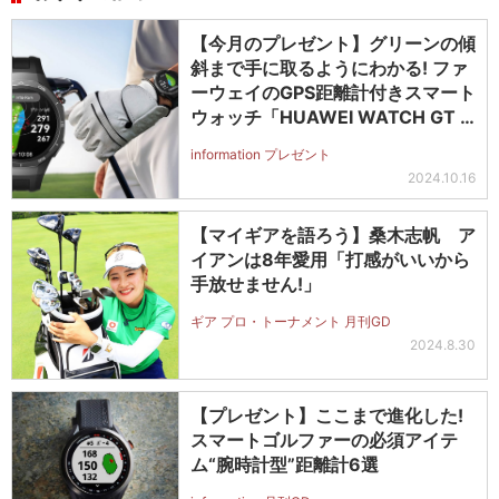
【今月のプレゼント】グリーンの傾
斜まで手に取るようにわかる! ファ
ーウェイのGPS距離計付きスマート
ウォッチ「HUAWEI WATCH GT 5
Pro」
information プレゼント
2024.10.16
【マイギアを語ろう】桑木志帆 ア
イアンは8年愛用「打感がいいから
手放せません!」
ギア プロ・トーナメント 月刊GD
2024.8.30
【プレゼント】ここまで進化した!
スマートゴルファーの必須アイテ
ム“腕時計型”距離計6選