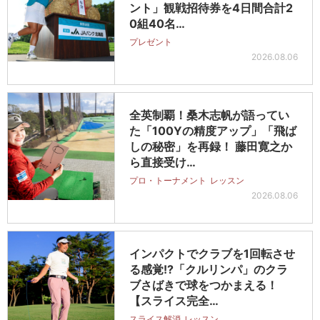
ント」観戦招待券を4日間合計2
0組40名…
プレゼント
2026.08.06
全英制覇！桑木志帆が語ってい
た「100Yの精度アップ」「飛ば
しの秘密」を再録！ 藤田寛之か
ら直接受け…
プロ・トーナメント
レッスン
2026.08.06
インパクトでクラブを1回転させ
る感覚!?「クルリンパ」のクラ
ブさばきで球をつかまえる！
【スライス完全…
スライス解消
レッスン