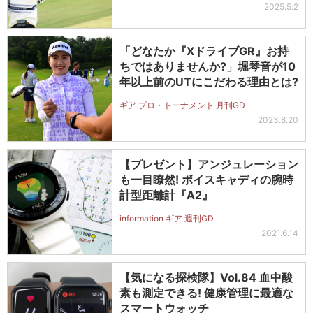
2025.5.2
「どなたか『XドライブGR』お持
ちではありませんか?」堀琴音が10
年以上前のUTにこだわる理由とは?
ギア プロ・トーナメント 月刊GD
2023.8.20
【プレゼント】アンジュレーション
も一目瞭然! ボイスキャディの腕時
計型距離計『A2』
information ギア 週刊GD
2021.6.14
【気になる探検隊】Vol.84 血中酸
素も測定できる! 健康管理に最適な
スマートウォッチ