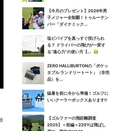
【今月のプレゼント】2026年男
子メジャー全制覇！トゥルーテン
パー「ダイナミック...
塩ビパイプを真っすぐ投げられ
る？ ドライバーの飛びが一変す
る“遠心力”の使い方【...
ZERO HALLIBURTONの「ポケッ
タブル ランドリートート」（非売
品）を...
猛暑を前に今から準備！ゴルフに
いいクーラーボックスあります!!
【ゴルファーの飛距離調査
誰
2025】＜前編＞220Yは飛ばし
コ