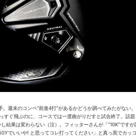
手。週末のコンペ“前進4打”があるかどうか調べてみたがない。
真っすぐ飛ぶのに、コースでは一度曲がりだすと試合終了。話題
しかし結果は変わらない（泣）。フィッターさんが「“10K”ですが
0Yでいいや! と思ってコレ打ってください」と真っ黒でカッ