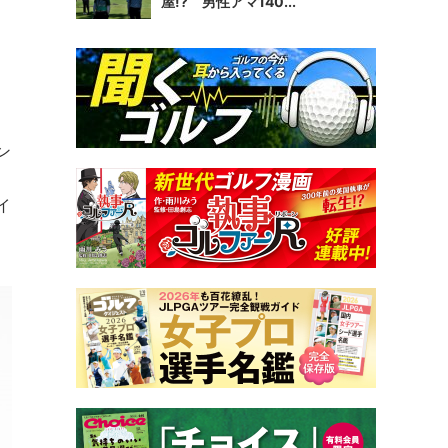
屋!? 男性アマ140...
ン
イ