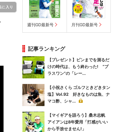
気に入り
ー
週刊GD最新号
月刊GD最新号
記事ランキング
【プレゼント】ピンまでを測るだ
けの時代は、もう終わった! “プ
ラスワン”の「レー...
【小祝さくら ゴルフときどきタン
塩】Vol.92 好きなものは魚、ナ
マコ酢、シャ...
【マイギアを語ろう】桑木志帆
アイアンは8年愛用「打感がいい
から手放せません!」