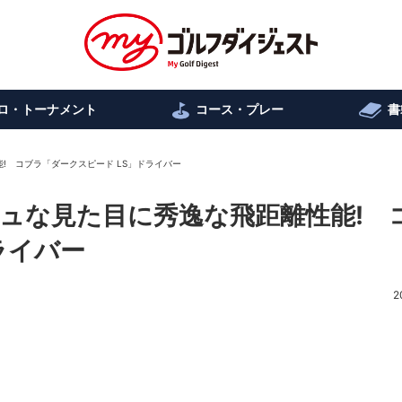
ロ・トーナメント
コース・プレー
書
! コブラ「ダークスピード LS」ドライバー
ュな見た目に秀逸な飛距離性能! 
ライバー
2