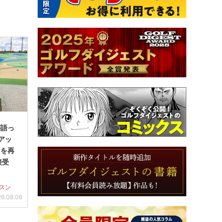
が語っ
アッ
」を再
接受
スン
6.08.06