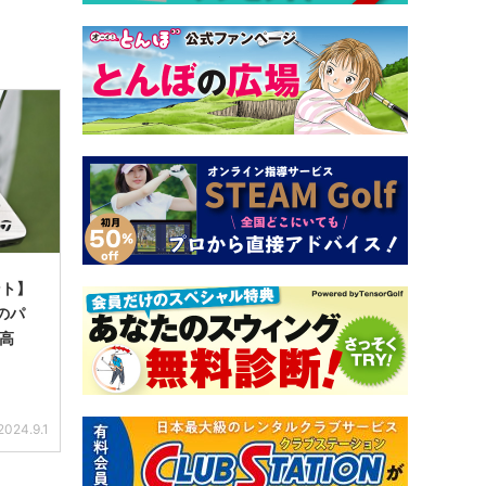
ント】
クのパ
が高
2024.9.1