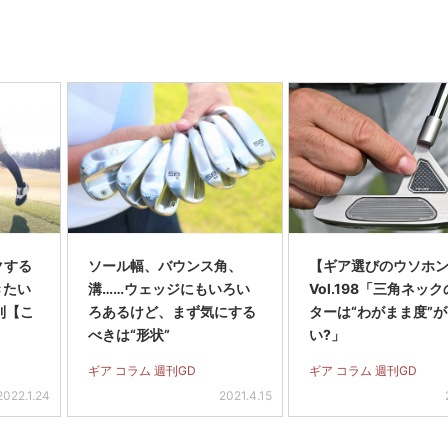
クする
ソール幅、バウンス角、
【ギア選びのウソホ
きたい
溝……ウェッジにもいろい
Vol.198「三角ネッ
則【こ
ろあるけど、まず気にする
ターは“わがまま度”
】
べきは“形状”
い?」
ギア コラム 週刊GD
ギア コラム 週刊GD
2022.1.24
2021.4.15