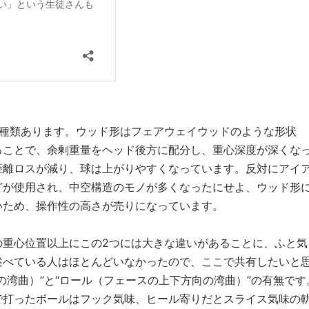
2種類あります。ウッド形はフェアウェイウッドのような形状
ることで、余剰重量をヘッド後方に配分し、重心深度が深くな
距離ロスが減り、球は上がりやすくなっています。反対にアイ
どが使用され、中空構造のモノが多くなったにせよ、ウッド形
いため、操作性の高さが売りになっています。
の重心位置以上にこの2つには大きな違いがあることに、ふと気
述べている人はほとんどいなかったので、ここで共有したいと
の湾曲）”と“ロール（フェースの上下方向の湾曲）”の有無です
で打ったボールはフック気味、ヒール寄りだとスライス気味の