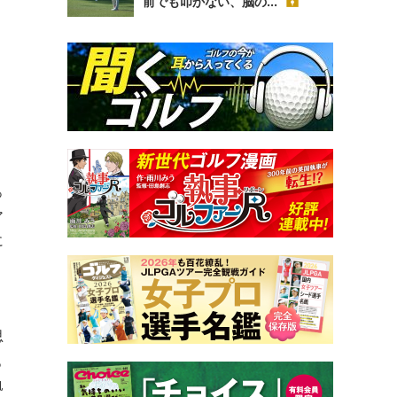
前でも叩かない、脳の...
っ
ア
に
思
。
軌