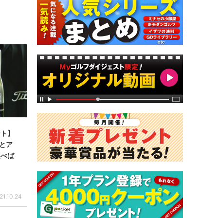
ント】
型とア
選べば
21.10.24