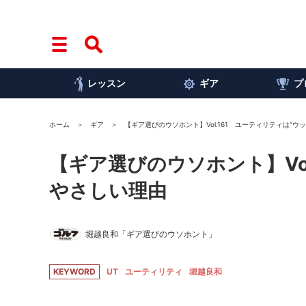
レッスン
ギア
プ
ホーム
ギア
【ギア選びのウソホント】Vol.161 ユーティリティは“ウ
【ギア選びのウソホント】Vol
やさしい理由
堀越良和「ギア選びのウソホント」
KEYWORD
UT
ユーティリティ
堀越良和