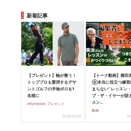
新着記事
【プレゼント】軸が整う！
【トーク動画】横田
トッププロも愛用するデサ
⑥本当に役立つ練習
ントゴルフの半袖ポロを1
まらない” レッスン
名様に
ブ・ザ・イヤーが語
スン…
information
プレゼント
動画
2026.08.08
20