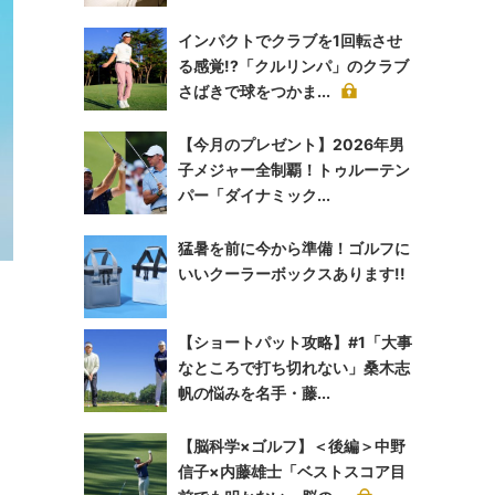
インパクトでクラブを1回転させ
る感覚!?「クルリンパ」のクラブ
さばきで球をつかま...
【今月のプレゼント】2026年男
子メジャー全制覇！トゥルーテン
パー「ダイナミック...
猛暑を前に今から準備！ゴルフに
いいクーラーボックスあります!!
【ショートパット攻略】#1「大事
なところで打ち切れない」桑木志
帆の悩みを名手・藤...
【脳科学×ゴルフ】＜後編＞中野
信子×内藤雄士「ベストスコア目