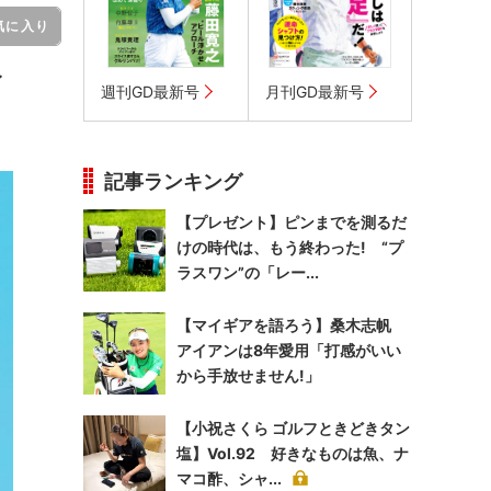
気に入り
イ
週刊GD最新号
月刊GD最新号
記事ランキング
【プレゼント】ピンまでを測るだ
けの時代は、もう終わった! “プ
ラスワン”の「レー...
【マイギアを語ろう】桑木志帆
アイアンは8年愛用「打感がいい
から手放せません!」
【小祝さくら ゴルフときどきタン
塩】Vol.92 好きなものは魚、ナ
マコ酢、シャ...