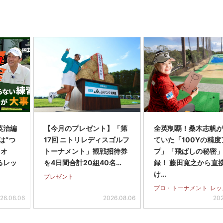
英治編
【今月のプレゼント】「第
全英制覇！桑木志帆
は“つ
17回 ニトリレディスゴルフ
ていた「100Yの精度
・オ
トーナメント」観戦招待券
プ」「飛ばしの秘密
るレッ
を4日間合計20組40名…
録！ 藤田寛之から直
け…
プレゼント
プロ・トーナメント
レッ
26.08.06
2026.08.06
202