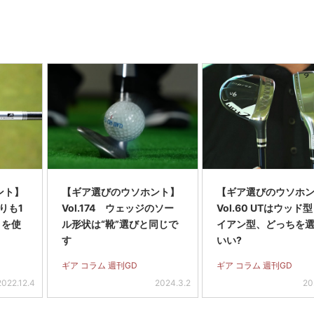
ント】
【ギア選びのウソホント】
【ギア選びのウソホ
よりも1
Vol.174 ウェッジのソー
Vol.60 UTはウッド
トを使
ル形状は“靴”選びと同じで
イアン型、どっちを
す
いい?
ギア コラム 週刊GD
ギア コラム 週刊GD
2022.12.4
2024.3.2
20