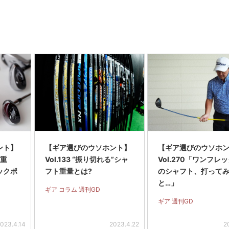
ント】
【ギア選びのウソホント】
【ギア選びのウソホ
は重
Vol.133 “振り切れる”シャ
Vol.270「ワンフレ
ックポ
フト重量とは?
のシャフト、打って
と…」
ギア コラム 週刊GD
ギア 週刊GD
023.4.14
2023.4.22
2