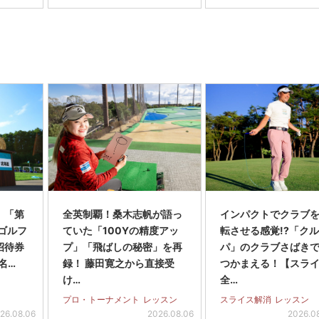
】「第
全英制覇！桑木志帆が語っ
インパクトでクラブを
スゴルフ
ていた「100Yの精度アッ
転させる感覚!?「ク
招待券
プ」「飛ばしの秘密」を再
パ」のクラブさばき
名…
録！ 藤田寛之から直接受
つかまえる！【スラ
け…
全…
プロ・トーナメント
レッスン
スライス解消
レッスン
26.08.06
2026.08.06
2026.0