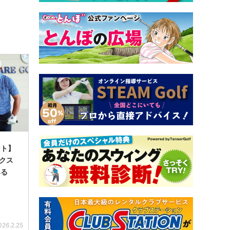
ント】
ックス
みる
026.2.25