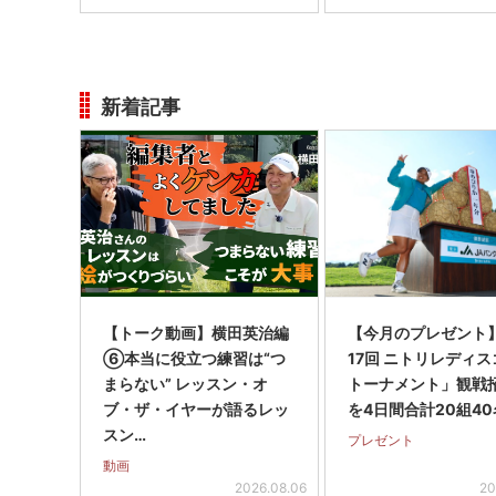
新着記事
【トーク動画】横田英治編
【今月のプレゼント
⑥本当に役立つ練習は“つ
17回 ニトリレディ
まらない” レッスン・オ
トーナメント」観戦
ブ・ザ・イヤーが語るレッ
を4日間合計20組40
スン…
プレゼント
動画
2026.08.06
20