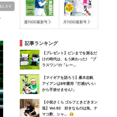
気に入り
イ
週刊GD最新号
月刊GD最新号
記事ランキング
【プレゼント】ピンまでを測るだ
けの時代は、もう終わった! “プ
ラスワン”の「レー...
【マイギアを語ろう】桑木志帆
アイアンは8年愛用「打感がいい
から手放せません!」
【小祝さくら ゴルフときどきタン
塩】Vol.92 好きなものは魚、ナ
マコ酢、シャ...