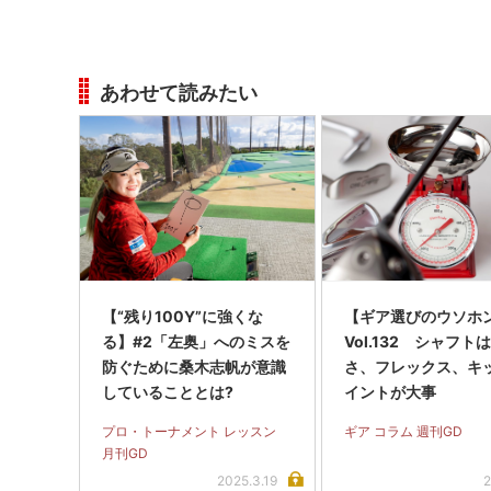
あわせて読みたい
【“残り100Y”に強くな
【ギア選びのウソホ
る】#2「左奥」へのミスを
Vol.132 シャフト
防ぐために桑木志帆が意識
さ、フレックス、キ
していることとは?
イントが大事
プロ・トーナメント レッスン
ギア コラム 週刊GD
月刊GD
2025.3.19
2