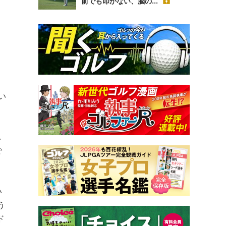
前でも叩かない、脳の...
い
し
で
い
う
ド