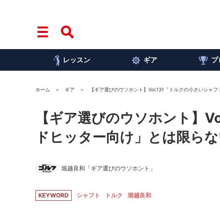
レッスン
ギア
プ
ホーム
ギア
【ギア選びのウソホント】Vol.131「トルクの小さいシ
【ギア選びのウソホント】Vo
ドヒッター向け」とは限らな
堀越良和「ギア選びのウソホント」
KEYWORD
シャフト
トルク
堀越良和