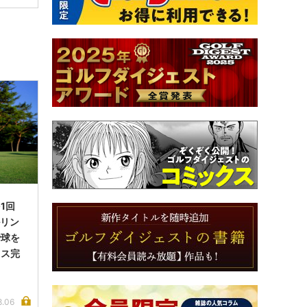
1回
ルリン
で球を
イス完
8.06