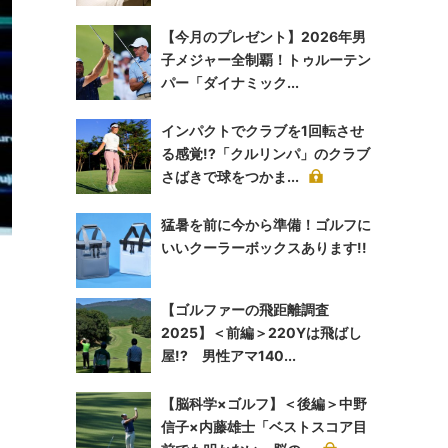
【今月のプレゼント】2026年男
子メジャー全制覇！トゥルーテン
パー「ダイナミック...
インパクトでクラブを1回転させ
る感覚!?「クルリンパ」のクラブ
さばきで球をつかま...
猛暑を前に今から準備！ゴルフに
いいクーラーボックスあります!!
【ゴルファーの飛距離調査
2025】＜前編＞220Yは飛ばし
屋!? 男性アマ140...
【脳科学×ゴルフ】＜後編＞中野
信子×内藤雄士「ベストスコア目