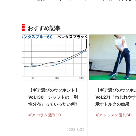
おすすめ記事
【ギア選びのウソホント】
【ギア選びのウソホ
Vol.130 シャフトの「剛
Vol.271「ねじれや
性分布」っていったい何?
示すトルクの効果」
ギア コラム 週刊GD
ギア レッスン 週刊GD
2023.3.31