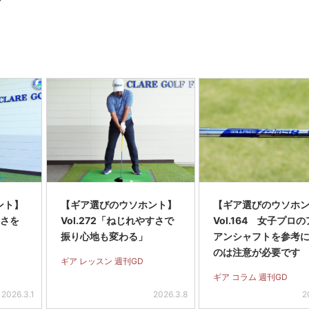
ント】
【ギア選びのウソホント】
【ギア選びのウソホ
すさを
Vol.272「ねじれやすさで
Vol.164 女子プロ
振り心地も変わる」
アンシャフトを参考
のは注意が必要です
ギア レッスン 週刊GD
ギア コラム 週刊GD
2026.3.1
2026.3.8
2