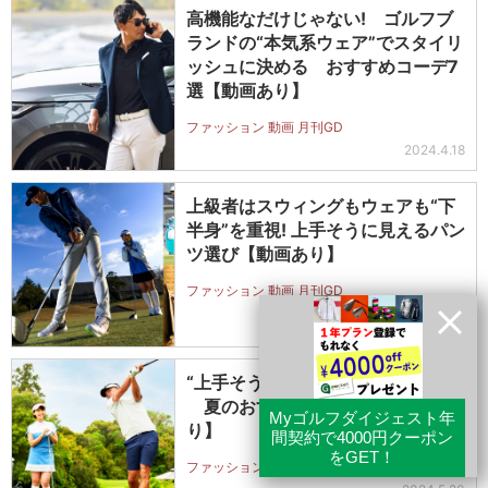
高機能なだけじゃない! ゴルフブ
ランドの“本気系ウェア”でスタイリ
ッシュに決める おすすめコーデ7
選【動画あり】
ファッション 動画 月刊GD
2024.4.18
上級者はスウィングもウェアも“下
半身”を重視! 上手そうに見えるパン
ツ選び【動画あり】
ファッション 動画 月刊GD
2024.2.21
“上手そうに見える”大人の短パン!
夏のおすすめコーデ5選【動画あ
り】
ファッション 動画 月刊GD