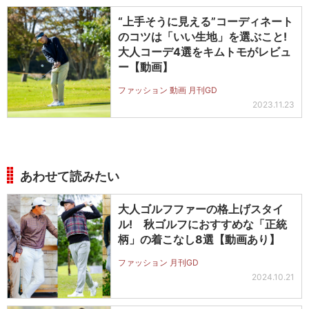
“上手そうに見える”コーディネート
のコツは「いい生地」を選ぶこと!
大人コーデ4選をキムトモがレビュ
ー【動画】
ファッション 動画 月刊GD
2023.11.23
あわせて読みたい
大人ゴルフファーの格上げスタイ
ル! 秋ゴルフにおすすめな「正統
柄」の着こなし8選【動画あり】
ファッション 月刊GD
2024.10.21