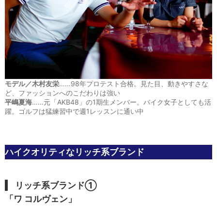
モデル／木村友栄
……98年プロテスト合格。見た目、動きやすさな
ど、ファッションへのこだわりは強い
平嶋夏海
……元「AKB48」の1期生メンバー。バイク女子としても活
躍。ゴルフは猛練習中で週1レッスンに通い中
ハイクオリティなリッチ系ブランド
リッチ系
ブランド①
「ワ コルヴェン」