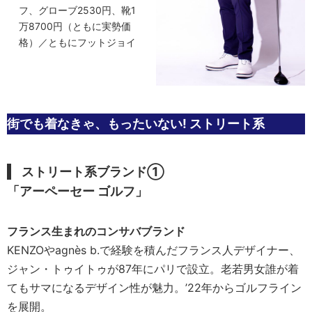
フ、グローブ2530円、靴1
万8700円（ともに実勢価
格）／ともにフットジョイ
街でも着なきゃ、もったいない! ストリート系
ストリート系ブランド①
「アーペーセー ゴルフ」
フランス生まれのコンサバブランド
KENZOやagnès b.で経験を積んだフランス人デザイナー、
ジャン・トゥイトゥが87年にパリで設立。老若男女誰が着
てもサマになるデザイン性が魅力。’22年からゴルフライン
を展開。