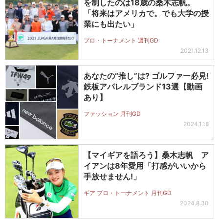
を制したのは18歳の桑木志帆。
「将来はアメリカで。でも大学の授
業にも出たい」
プロ・トーナメント 週刊GD
2021.12.13
あなたの“推し”は? ゴルファー必見!
鉄板アパレルブランド13選【動画
あり】
ファッション 月刊GD
2024.1.18
【マイギアを語ろう】桑木志帆 ア
イアンは8年愛用「打感がいいから
手放せません!」
ギア プロ・トーナメント 月刊GD
2024.8.30