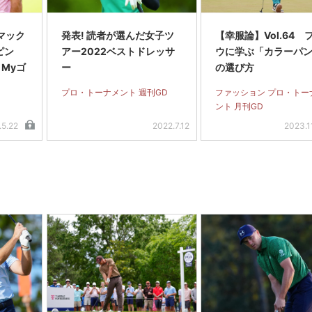
 マック
発表! 読者が選んだ女子ツ
【幸服論】Vol.64 
ピン
アー2022ベストドレッサ
ウに学ぶ「カラーパ
 Myゴ
ー
の選び方
プロ・トーナメント 週刊GD
ファッション プロ・トー
ント 月刊GD
.5.22
2022.7.12
2023.1