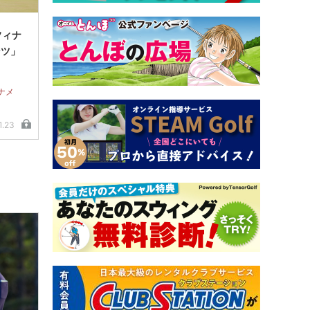
フィナ
ンツ」
ナメ
1.23