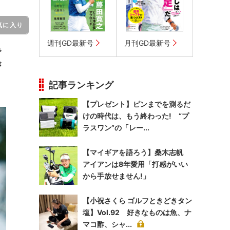
気に入り
週刊GD最新号
月刊GD最新号
で
が
記事ランキング
【プレゼント】ピンまでを測るだ
けの時代は、もう終わった! “プ
ラスワン”の「レー...
【マイギアを語ろう】桑木志帆
アイアンは8年愛用「打感がいい
から手放せません!」
【小祝さくら ゴルフときどきタン
塩】Vol.92 好きなものは魚、ナ
マコ酢、シャ...