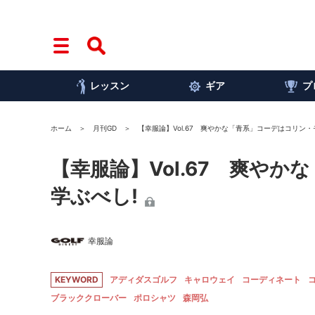
レッスン
ギア
プ
ホーム
月刊GD
【幸服論】Vol.67 爽やかな「青系」コーデはコリン・
【幸服論】Vol.67 爽や
学ぶべし!
幸服論
KEYWORD
アディダスゴルフ
キャロウェイ
コーディネート
ブラッククローバー
ポロシャツ
森岡弘