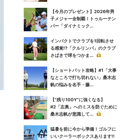
【今月のプレゼント】2026年男
子メジャー全制覇！トゥルーテン
パー「ダイナミック...
インパクトでクラブを1回転させ
る感覚!?「クルリンパ」のクラブ
さばきで球をつかま...
【ショートパット攻略】#1「大事
なところで打ち切れない」桑木志
帆の悩みを名手・藤...
【“残り100Y”に強くなる】
#2「左奥」へのミスを防ぐために
桑木志帆が意識して...
猛暑を前に今から準備！ゴルフに
いいクーラーボックスあります!!