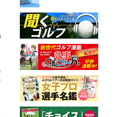
感
青
れ
さ