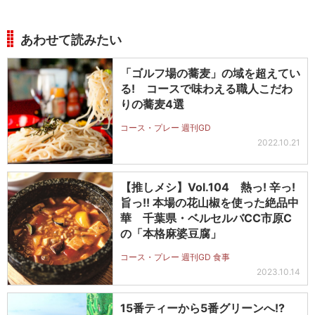
あわせて読みたい
「ゴルフ場の蕎麦」の域を超えてい
る! コースで味わえる職人こだわ
りの蕎麦4選
コース・プレー 週刊GD
2022.10.21
【推しメシ】Vol.104 熱っ! 辛っ!
旨っ!! 本場の花山椒を使った絶品中
華 千葉県・ベルセルバCC市原C
の「本格麻婆豆腐」
コース・プレー 週刊GD 食事
2023.10.14
15番ティーから5番グリーンへ!?