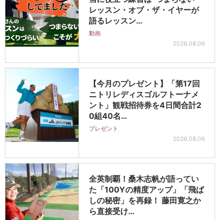
レッスン・オブ・ザ・イヤーが
語るレッスン…
動画
2026.08.06
【今月のプレゼント】「第17回
ニトリレディスゴルフトーナメ
ント」観戦招待券を4日間合計2
0組40名…
プレゼント
2026.08.06
全英制覇！桑木志帆が語ってい
た「100Yの精度アップ」「飛ば
しの秘密」を再録！ 藤田寛之か
ら直接受け…