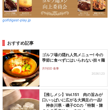
golfdigest-play.jp
おすすめ記事
ゴルフ場の隠れ人気メニュー! 今の
季節に食べずにはいられない担々麺
月刊GD 食事
2026.1.23
【推しメシ】Vol.151 肉の旨みが
口いっぱいに広がる大満足の一品!
神奈川県・磯子CCの「特製・陳