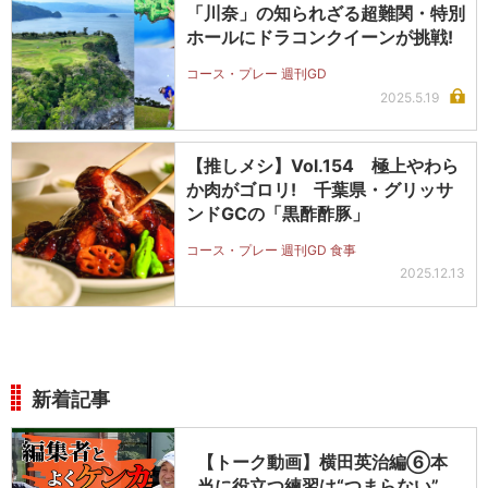
「川奈」の知られざる超難関・特別
ホールにドラコンクイーンが挑戦!
コース・プレー 週刊GD
2025.5.19
【推しメシ】Vol.154 極上やわら
か肉がゴロリ! 千葉県・グリッサ
ンドGCの「黒酢酢豚」
コース・プレー 週刊GD 食事
2025.12.13
新着記事
【トーク動画】横田英治編⑥本
当に役立つ練習は“つまらない”