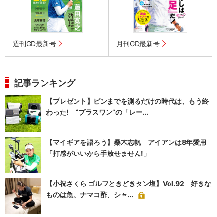
週刊GD最新号
月刊GD最新号
記事ランキング
【プレゼント】ピンまでを測るだけの時代は、もう終
わった! “プラスワン”の「レー...
【マイギアを語ろう】桑木志帆 アイアンは8年愛用
「打感がいいから手放せません!」
【小祝さくら ゴルフときどきタン塩】Vol.92 好きな
ものは魚、ナマコ酢、シャ...