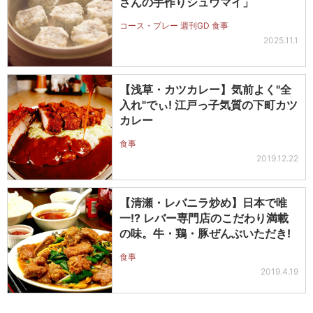
さんの手作りシュウマイ」
コース・プレー 週刊GD 食事
2025.11.1
【浅草・カツカレー】気前よく"全
入れ"でぃ! 江戸っ子気質の下町カツ
カレー
食事
2019.12.22
【清瀬・レバニラ炒め】日本で唯
一!? レバー専門店のこだわり満載
の味。牛・鶏・豚ぜんぶいただき!
食事
2019.4.19