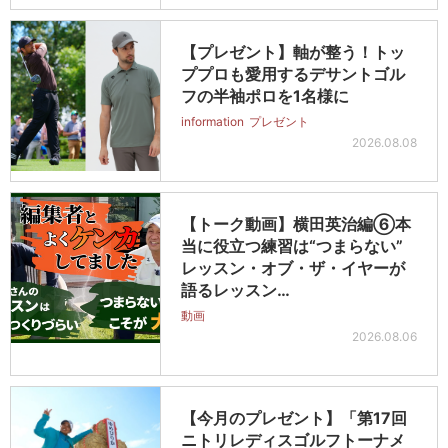
【プレゼント】軸が整う！トッ
ププロも愛用するデサントゴル
フの半袖ポロを1名様に
information
プレゼント
2026.08.08
【トーク動画】横田英治編⑥本
当に役立つ練習は“つまらない”
レッスン・オブ・ザ・イヤーが
語るレッスン…
動画
2026.08.06
【今月のプレゼント】「第17回
ニトリレディスゴルフトーナメ