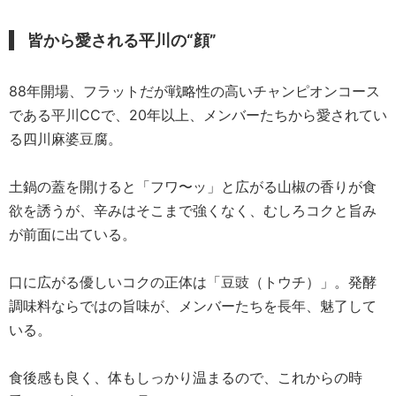
皆から愛される平川の“顔”
88年開場、フラットだが戦略性の高いチャンピオンコース
である平川CCで、20年以上、メンバーたちから愛されてい
る四川麻婆豆腐。
土鍋の蓋を開けると「フワ〜ッ」と広がる山椒の香りが食
欲を誘うが、辛みはそこまで強くなく、むしろコクと旨み
が前面に出ている。
口に広がる優しいコクの正体は「豆豉（トウチ）」。発酵
調味料ならではの旨味が、メンバーたちを長年、魅了して
いる。
食後感も良く、体もしっかり温まるので、これからの時