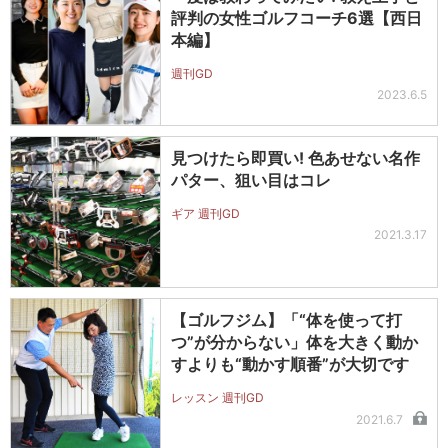
評判の女性ゴルフコーチ6選【西日
本編】
週刊GD
2023.6.5
見つけたら即買い! 色あせない名作
パター、狙い目はコレ
ギア 週刊GD
2021.3.17
【ゴルフジム】「“体を使って打
つ”が分からない」体を大きく動か
すよりも“動かす順番”が大切です
レッスン 週刊GD
2021.6.7