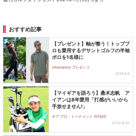
おすすめ記事
【プレゼント】軸が整う！トッププ
ロも愛用するデサントゴルフの半袖
ポロを1名様に
information プレゼント
2026.8.8
【マイギアを語ろう】桑木志帆 ア
イアンは8年愛用「打感がいいから
手放せません!」
ギア プロ・トーナメント 月刊GD
2024.8.30