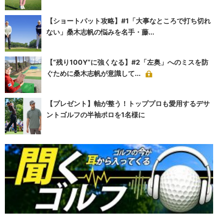
【ショートパット攻略】#1「大事なところで打ち切れ
ない」桑木志帆の悩みを名手・藤...
【“残り100Y”に強くなる】#2「左奥」へのミスを防
ぐために桑木志帆が意識して...
【プレゼント】軸が整う！トッププロも愛用するデサ
ントゴルフの半袖ポロを1名様に