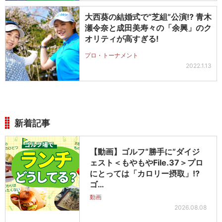
大西葵の結婚式で“芝組”公演!? 青木
瀬令奈と成田美寿々の「余興」のク
オリティが高すぎる!
プロ・トーナメント
2022.1.13
新着記事
【動画】ゴルフ“勝手に”ダイジ
ェスト＜もやもやFile.37＞プロ
にとっては「カロリー摂取」!?
ゴ…
動画
2026.08.08