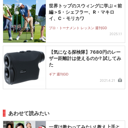
世界トップのスウィングに学ぶ＜前
編＞S・シェフラー、R・マキロ
イ、C・モリカワ
プロ・トーナメント レッスン 週刊GD
2025.1.1
【気になる探検隊】7680円のレー
ザー距離計は使えるのか? 試してみ
た
ギア 週刊GD
2021.4.21
あわせて読みたい
一度は教わってみたい! 教え上手と