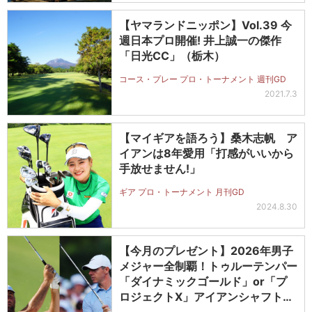
【ヤマランドニッポン】Vol.39 今
週日本プロ開催! 井上誠一の傑作
「日光CC」（栃木）
コース・プレー プロ・トーナメント 週刊GD
2021.7.3
【マイギアを語ろう】桑木志帆 ア
イアンは8年愛用「打感がいいから
手放せません!」
ギア プロ・トーナメント 月刊GD
2024.8.30
【今月のプレゼント】2026年男子
メジャー全制覇！トゥルーテンパー
「ダイナミックゴールド」or「プ
ロジェクトX」アイアンシャフト
（#5～#PW）＋ICONグリップセ