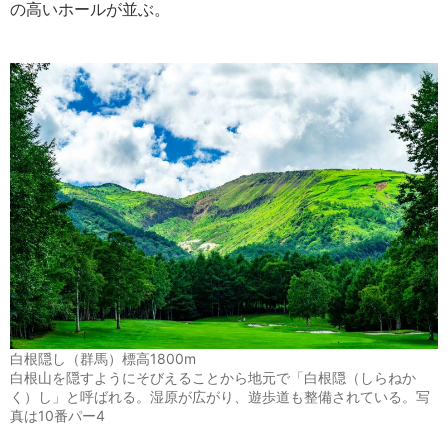
の高いホールが並ぶ。
白根隠し（群馬）標高1800m
白根山を隠すようにそびえることから地元で「白根隠（しらねか
く）し」と呼ばれる。湿原が広がり、遊歩道も整備されている。写
真は10番パー4