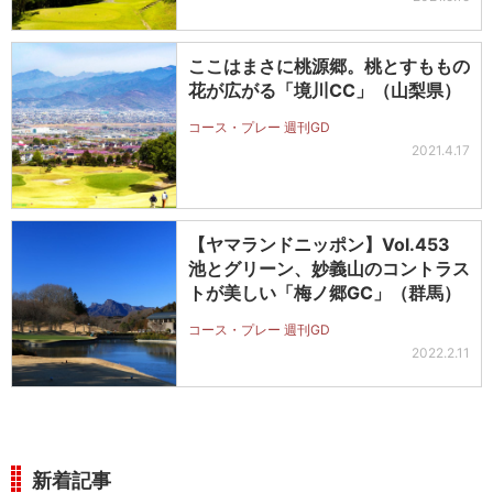
ここはまさに桃源郷。桃とすももの
花が広がる「境川CC」（山梨県）
コース・プレー 週刊GD
2021.4.17
【ヤマランドニッポン】Vol.453
池とグリーン、妙義山のコントラス
トが美しい「梅ノ郷GC」（群馬）
コース・プレー 週刊GD
2022.2.11
新着記事