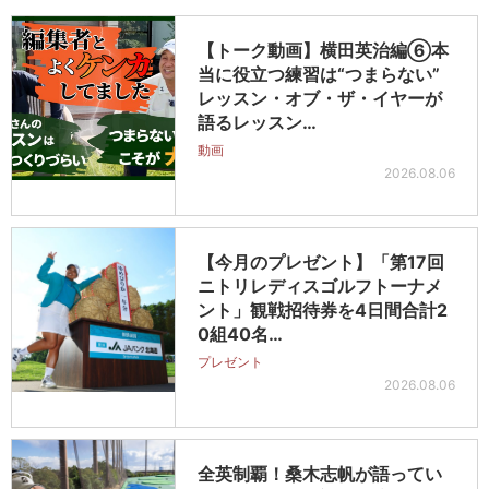
【トーク動画】横田英治編⑥本
当に役立つ練習は“つまらない”
レッスン・オブ・ザ・イヤーが
語るレッスン…
動画
2026.08.06
【今月のプレゼント】「第17回
ニトリレディスゴルフトーナメ
ント」観戦招待券を4日間合計2
0組40名…
プレゼント
2026.08.06
全英制覇！桑木志帆が語ってい