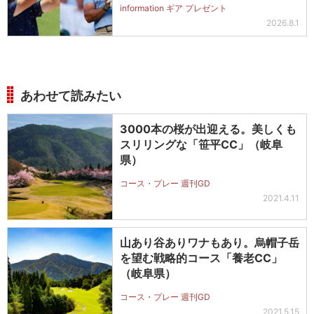
information ギア プレゼント
ットを抽選で2名に！
2026.8.1
あわせて読みたい
3000本の桜が出迎える。美しくも
スリリングな「笹平CC」（岐阜
県）
コース・プレー 週刊GD
2021.4.11
山あり谷ありワナもあり。烏帽子岳
を望む戦略的コース「養老CC」
（岐阜県）
コース・プレー 週刊GD
2021.5.15