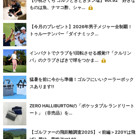
【小祝さくら ゴルフときどきタン塩】Vol.92 好きな
ものは魚、ナマコ酢、シャ...
【今月のプレゼント】2026年男子メジャー全制覇！
トゥルーテンパー「ダイナミック...
インパクトでクラブを1回転させる感覚!?「クルリン
パ」のクラブさばきで球をつかま...
猛暑を前に今から準備！ゴルフにいいクーラーボック
スあります!!
ZERO HALLIBURTONの「ポケッタブル ランドリート
ート」（非売品）を...
【ゴルファーの飛距離調査2025】＜前編＞220Yは飛