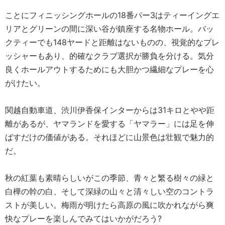
ことにフィニッシングホールの18番パー3はティーイングエ
リアとグリーンの間に深い谷が鎮座する名物ホール。バッ
クティーでも148ヤードと距離はないものの、視覚的なプレ
ッシャーもあり、的確なクラブ選択が勝負を分ける。気分
良くホールアウトするためにも大胆かつ繊細なプレーを心
がけたい。
関越自動車道、渋川伊香保インターからは31キロとやや距
離があるが、ヤマランドを愛する「ヤマラー」には足を伸
ばすだけの価値がある。それほどに山景色は壮観で魅力的
だ。
秋の紅葉も素晴らしいがこの季節、青々と繁る樹々の緑と
白樺の幹の白、そして深緑の山々と清々しい空のコントラ
ストが美しい。梅雨が明けたら高原の風に吹かれながら爽
快なプレーを楽しんでみてはいかがだろう?