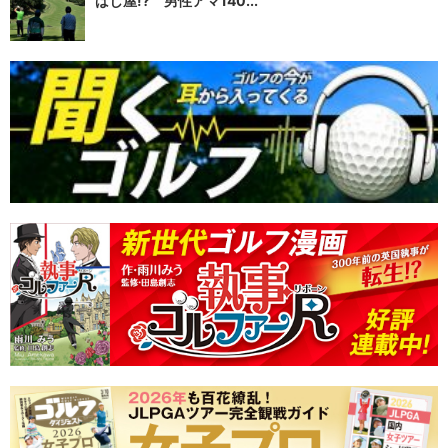
ばし屋!? 男性アマ140...