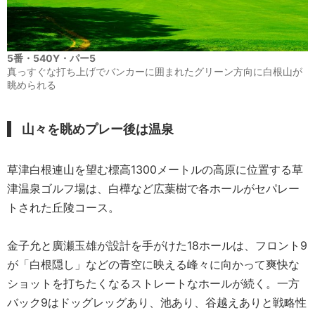
5番・540Y・パー5
真っすぐな打ち上げでバンカーに囲まれたグリーン方向に白根山が
眺められる
山々を眺めプレー後は温泉
草津白根連山を望む標高1300メートルの高原に位置する草
津温泉ゴルフ場は、白樺など広葉樹で各ホールがセパレー
トされた丘陵コース。
金子允と廣瀬玉雄が設計を手がけた18ホールは、フロント9
が「白根隠し」などの青空に映える峰々に向かって爽快な
ショットを打ちたくなるストレートなホールが続く。一方
バック9はドッグレッグあり、池あり、谷越えありと戦略性